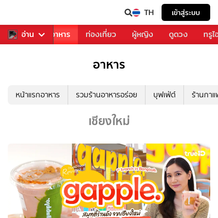
TH
เข้าสู่ระบบ
วงการเพลง
อ่าน
อาหาร
ท่องเที่ยว
ผู้หญิง
ดูดวง
ทรูไ
อาหาร
หน้าแรกอาหาร
รวมร้านอาหารอร่อย
บุฟเฟ่ต์
ร้านกา
เชียงใหม่