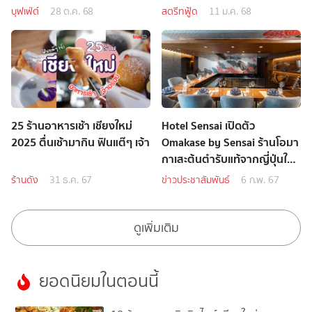
บุฟเฟ่ต์
28 ต.ค. 68
สตรีทฟู้ด
11 ม.ค. 68
25 ร้านอาหารเช้า เชียงใหม่
Hotel Sensai เปิดตัว
2025 ตื่นเช้ามากิน ฟินแต๊ๆ เจ้า
Omakase by Sensai ร้านโอมา
กาเสะต้นตำรับแท้จากญี่ปุ่นใน
เชียงใหม่ รังสรรค์โดยเชฟ
ร้านดัง
31 ธ.ค. 67
ข่าวประชาสัมพันธ์
6 ก.พ. 67
กระทะเหล็ก
ดูเพิ่มเติม
ยอดนิยมในตอนนี้