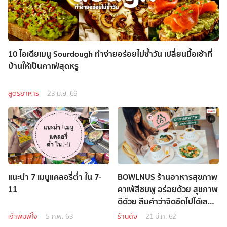
10 ไอเดียเมนู Sourdough ทำง่ายอร่อยไม่ซ้ำวัน เปลี่ยนมื้อเช้าที่
บ้านให้เป็นคาเฟ่สุดหรู
สูตรอาหาร
23 มิ.ย. 69
แนะนำ 7 เมนูแคลอรี่ต่ำ ใน 7-
BOWLNUS ร้านอาหารสุขภาพ
11
คาเฟ่สีชมพู อร่อยด้วย สุขภาพ
ดีด้วย ลืมคำว่าจืดชืดไปได้เลย
(มีคลิป)
เจ้าพิมพ์ใจ
5 ก.พ. 63
ร้านดัง
21 มี.ค. 62