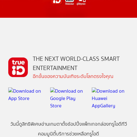
THE NEXT WORLD-CLASS SMART
ENTERTAINMENT
อีกขั้นของความบันเทิงระดับโลกตรงใจคุณ
วันนี้
ดู
สิทธิพิเศษ
อ่าน
เกม
ตาตั้ง
ช้อปปิ้ง
แพ็กเกจ
กล่องทรูไอดีทีวี
คอมมูนิตี้
บริการช่วยเหลือทรูไอดี