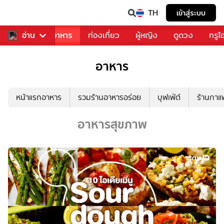
TH
เข้าสู่ระบบ
วงการเพลง
อ่าน
อาหาร
ท่องเที่ยว
ผู้หญิง
ดูดวง
ทรูไ
อาหาร
หน้าแรกอาหาร
รวมร้านอาหารอร่อย
บุฟเฟ่ต์
ร้านกา
อาหารสุขภาพ