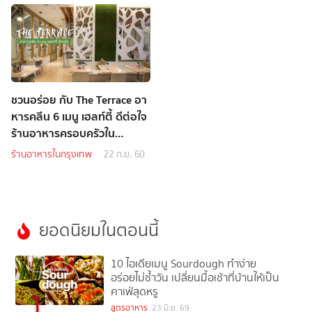
ชวนอร่อย กับ The Terrace อา
หารคลีน 6 เมนู เฮลท์ตี้ ดีต่อใจ
ร้านอาหารครอบครัวใน
บรรยากาศสีเขียว
ร้านอาหารในกรุงเทพ
22 ก.ย. 60
ยอดนิยมในตอนนี้
10 ไอเดียเมนู Sourdough ทำง่าย
อร่อยไม่ซ้ำวัน เปลี่ยนมื้อเช้าที่บ้านให้เป็น
คาเฟ่สุดหรู
1
สูตรอาหาร
23 มิ.ย. 69