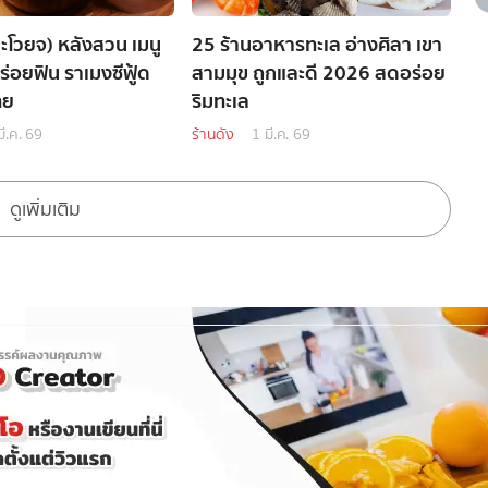
ะโวยจ) หลังสวน เมนู
25 ร้านอาหารทะเล อ่างศิลา เขา
่อยฟิน ราเมงซีฟู้ด
สามมุข ถูกและดี 2026 สดอร่อย
ทย
ริมทะเล
ี.ค. 69
ร้านดัง
1 มี.ค. 69
ดูเพิ่มเติม