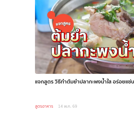
แจกสูตร วิธีทำต้มยำปลากะพงน้ำใส อร่อยแซ่บ ไ
สูตรอาหาร
14 พ.ค. 69