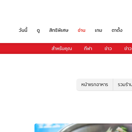
วันนี้
ดู
สิทธิพิเศษ
อ่าน
เกม
ตาตั้ง
สำหรับคุณ
กีฬา
ข่าว
ข่าว
หน้าแรกอาหาร
รวมร้า