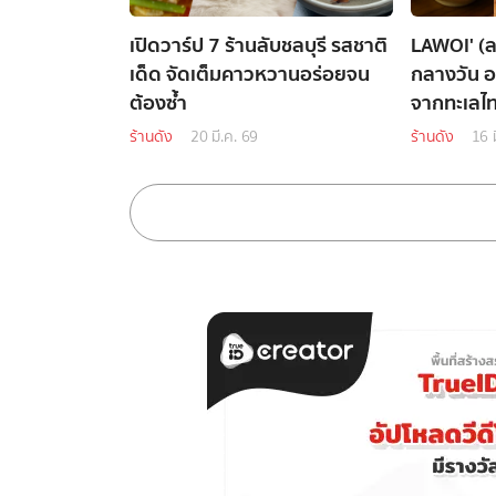
เปิดวาร์ป 7 ร้านลับชลบุรี รสชาติ
LAWOI' (ล
เด็ด จัดเต็มคาวหวานอร่อยจน
กลางวัน อร
ต้องซ้ำ
จากทะเลไ
ร้านดัง
20 มี.ค. 69
ร้านดัง
16 ม