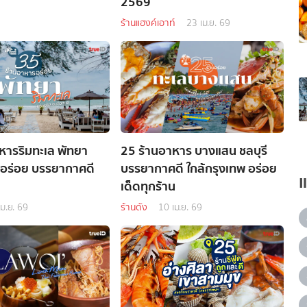
2569
ร้านแฮงค์เอาท์
23 เม.ย. 69
หารริมทะเล พัทยา
25 ร้านอาหาร บางแสน ชลบุรี
นอร่อย บรรยากาศดี
บรรยากาศดี ใกล้กรุงเทพ อร่อย
เด็ดทุกร้าน
เม.ย. 69
ร้านดัง
10 เม.ย. 69