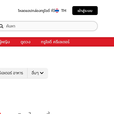
TH
เข้าสู่ระบบ
โหลดแอป
กล่องทรูไอดี ทีวี
ผู้หญิง
ดูดวง
ทรูไอดี ครีเอเตอร์
ีเอเตอร์ อาหาร
อื่นๆ