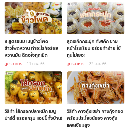
9 สูตรขนม เมนูข้าวโพด
สูตรเค้กกระปุก คัพเค้ก ขาย
ข้าวโพดหวาน ทำอะไรก็อร่อย
หน้าโรงเรียน อร่อยทำง่าย ใช้
หวานมัน ดีต่อใจทุกเม็ด
ทุนไม่เยอะ
สูตรอาหาร
11 ก.พ. 66
สูตรอาหาร
23 ม.ค. 66
วิธีทำ ไส้กรอกปลาหมึก เมนู
วิธีทำ คางกุ้งเขย่า คางกุ้งทอด
ปาร์ตี้ อร่อยกรุบ แฮปปี้ทั้งบ้าน!
พร้อมประโยชน์ของ คางกุ้ง
แคลเซียมสูง