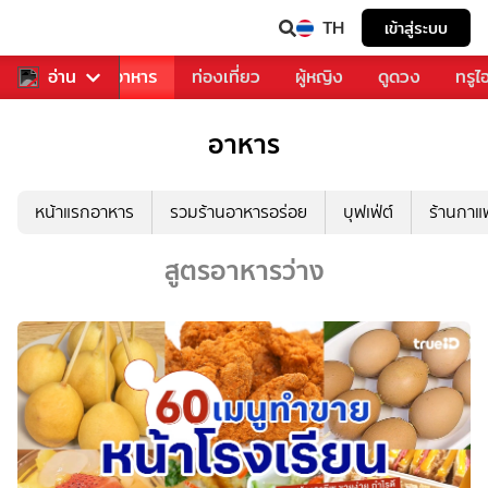
TH
เข้าสู่ระบบ
วงการเพลง
อ่าน
อาหาร
ท่องเที่ยว
ผู้หญิง
ดูดวง
ทรูไ
อาหาร
หน้าแรกอาหาร
รวมร้านอาหารอร่อย
บุฟเฟ่ต์
ร้านกา
สูตรอาหารว่าง