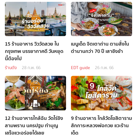
15 ร้านอาหาร วิววัดสวย ใน
เมนูเด็ด จิตเตาถ่าน ตามสั่งใน
กรุงเทพ บรรยากาศดี วันหยุด
ตำนานกว่า 70 ปี เสาชิงช้า
นี้ต้องไป
ร้านดัง
28 ก.พ. 66
EDT guide
26 ก.พ. 66
12 ร้านอาหารใกล้ฉัน วัดไร่ขิง
9 ร้านอาหาร ใกล้วัดโฆสิตาราม
สามพราน นครปฐม ทำบุญ
สักการะหลวงพ่อกวย แวะร้าน
เสร็จแวะอร่อยได้เลย
เด็ด