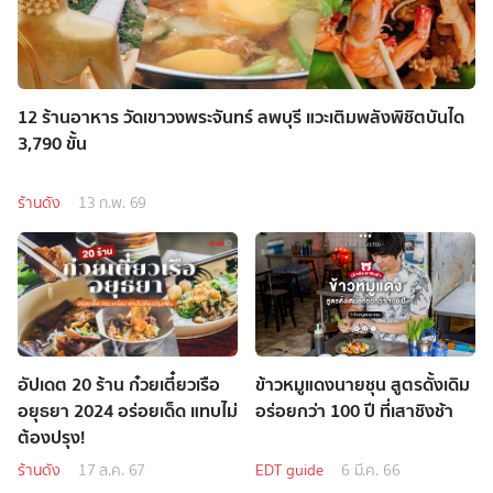
12 ร้านอาหาร วัดเขาวงพระจันทร์ ลพบุรี แวะเติมพลังพิชิตบันได
3,790 ขั้น
ร้านดัง
13 ก.พ. 69
อัปเดต 20 ร้าน ก๋วยเตี๋ยวเรือ
ข้าวหมูแดงนายชุน สูตรดั้งเดิม
อยุธยา 2024 อร่อยเด็ด แทบไม่
อร่อยกว่า 100 ปี ที่เสาชิงช้า
ต้องปรุง!
ร้านดัง
17 ส.ค. 67
EDT guide
6 มี.ค. 66