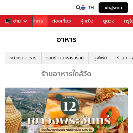
TH
เข้าสู่ระบบ
วงการเพลง
อ่าน
อาหาร
ท่องเที่ยว
ผู้หญิง
ดูดวง
ทรูไ
อาหาร
หน้าแรกอาหาร
รวมร้านอาหารอร่อย
บุฟเฟ่ต์
ร้านกา
ร้านอาหารใกล้วัด