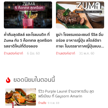
ค่ำคืนสุดชิลล์ และโรแมนติก ที่
ซูม่า โรงแรมเดอะเซนต์ รีจิส อิ่ม
Zuma กับ 5 ค็อกเทล สุดครีเอท
อร่อย อาหารญี่ปุ่น สไตล์อิซา
รสชาติใหม่ที่ต้องลอง
กายะ ในบรรยากาศญี่ปุ่นแบบ
พรีเมียม
ร้านแฮงค์เอาท์
6 มิ.ย. 60
ร้านแฮงค์เอาท์
31 พ.ค. 60
ยอดนิยมในตอนนี้
รีวิว Purple Laurel ร้านอาหารจีน สุด
พรีเมียม ที่ Gaysorn Amarin
1
ร้านดัง
9 ก.พ. 69