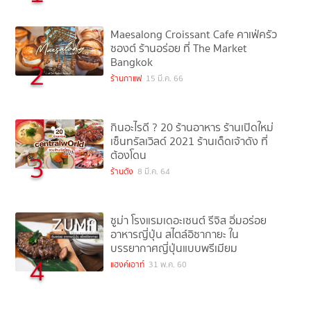
Maesalong Croissant Cafe คาเฟ่ครัว
ซองต์ ร้านอร่อย ที่ The Market
Bangkok
2
ร้านกาแฟ
15 มี.ค. 66
กินอะไรดี ? 20 ร้านอาหาร ร้านเปิดใหม่
เซ็นทรัลเวิลด์ 2021 ร้านเด็ดเจ้าดัง ที่
ต้องโดน
3
ร้านดัง
8 มี.ค. 64
ซูม่า โรงแรมเดอะเซนต์ รีจิส อิ่มอร่อย
อาหารญี่ปุ่น สไตล์อิซากายะ ใน
บรรยากาศญี่ปุ่นแบบพรีเมียม
4
แฮงค์เอาท์
31 พ.ค. 60