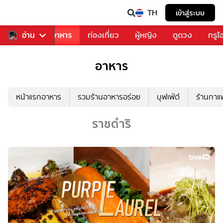
TH
เข้าสู่ระบบ
วงการเพลง
อ่าน
อาหาร
ท่องเที่ยว
ผู้หญิง
ดูดวง
ทรูไ
อาหาร
หน้าแรกอาหาร
รวมร้านอาหารอร่อย
บุฟเฟ่ต์
ร้านกา
ราชดำริ