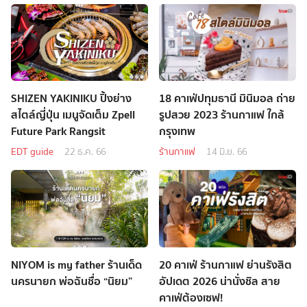
SHIZEN YAKINIKU ปิ้งย่าง
18 คาเฟ่ปทุมธานี มินิมอล ถ่าย
สไตล์ญี่ปุ่น เมนูจัดเต็ม Zpell
รูปสวย 2023 ร้านกาแฟ ใกล้
Future Park Rangsit
กรุงเทพ
EDT guide
22 ธ.ค. 66
ร้านกาแฟ
14 มิ.ย. 66
NIYOM is my father ร้านเด็ด
20 คาเฟ่ ร้านกาแฟ ย่านรังสิต
นครนายก พ่อฉันชื่อ “นิยม”
อัปเดต 2026 น่านั่งชิล สาย
คาเฟ่ต้องเซฟ!