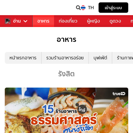
TH
เข้าสู่ระบบ
สารวงการเพลง
อ่าน
อาหาร
ท่องเที่ยว
ผู้หญิง
ดูดวง
ท
อาหาร
หน้าแรกอาหาร
รวมร้านอาหารอร่อย
บุฟเฟ่ต์
ร้านกา
รังสิต