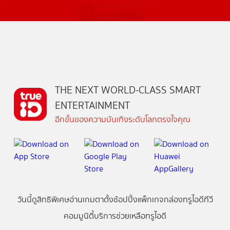
THE NEXT WORLD-CLASS SMART
ENTERTAINMENT
อีกขั้นของความบันเทิงระดับโลกตรงใจคุณ
วันนี้
ดู
สิทธิพิเศษ
อ่าน
เกม
ตาตั้ง
ช้อปปิ้ง
แพ็กเกจ
กล่องทรูไอดีทีวี
คอมมูนิตี้
บริการช่วยเหลือทรูไอดี