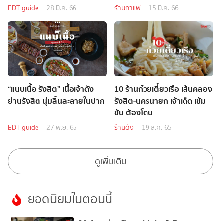
EDT guide
28 มี.ค. 66
ร้านกาแฟ
15 มี.ค. 66
“แนบเนื้อ รังสิต” เนื้อเจ้าดัง
10 ร้านก๋วยเตี๋ยวเรือ เส้นคลอง
ย่านรังสิต นุ่มลิ้นละลายในปาก
รังสิต-นครนายก เจ้าเด็ด เข้ม
ข้น ต้องโดน
EDT guide
27 พ.ย. 65
ร้านดัง
19 ส.ค. 65
ดูเพิ่มเติม
ยอดนิยมในตอนนี้