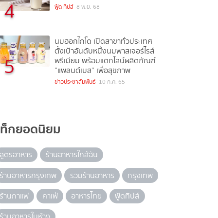
4
ฟู้ด ทิปส์
8 พ.ย. 68
นมฮอกไกโด เปิดสาขาทั่วประเทศ
ตั้งเป้าอันดับหนึ่งนมพาสเจอร์ไรส์
5
พรีเมียม พร้อมแตกไลน์ผลิตภัณฑ์
“แพลนต์เบส” เพื่อสุขภาพ
ข่าวประชาสัมพันธ์
10 ก.ค. 65
แท็กยอดนิยม
สูตรอาหาร
ร้านอาหารใกล้ฉัน
ร้านอาหารกรุงเทพ
รวมร้านอาหาร
กรุงเทพ
ร้านกาแฟ
คาเฟ่
อาหารไทย
ฟู้ดทิปส์
ร้านอาหารในห้าง