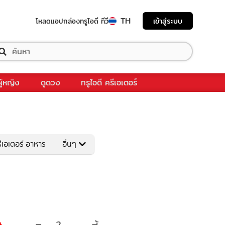
TH
เข้าสู่ระบบ
โหลดแอป
กล่องทรูไอดี ทีวี
ผู้หญิง
ดูดวง
ทรูไอดี ครีเอเตอร์
ีเอเตอร์ อาหาร
อื่นๆ