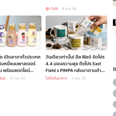
ฟู้ด ทิปส์
8 พ.ย. 68
 เปิดสาขาทั่วประเทศ
วันเดียวเท่านั้น! อีส ฟิลด์ จัดโปร
นดับหนึ่งนมพาสเจอร์
4.4 มอบความสุข ดึงโปร East
ยม พร้อมแตกไลน์
Field x PIMPA กลับมาตามคำ
“แพลนต์เบส” เพื่อ
เรียกร้อง
ันธ์
10 ก.ค. 65
โปรโมชั่นอาหาร
3 เม.ย. 65