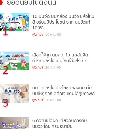
ยอดนิยมในตอนนี้
10 นมจืด นมกล่อง นมวัว ยี่ห้อไหน
ดี อร่อยมีประโยชน์ จาก นมวัวแท้
1
100%
ฟู้ด ทิปส์
10 พ.ย. 68
เลือกให้ถูก นมสด กับ นมข้นจืด
ต่างกันยังไง เมนูไหนใส่อะไรดี ?
2
ฟู้ด ทิปส์
20 ต.ค. 65
นมวัวดียังไง ประโยชน์ของนม ดื่ม
นมให้ถูกวิธี ดีต่อใจ แถมได้สุขภาพดี
3
ฟู้ด ทิปส์
10 พ.ย. 68
6 ความเชื่อผิด เกี่ยวกับการดื่ม
นมวัว โดย กรมอนามัย