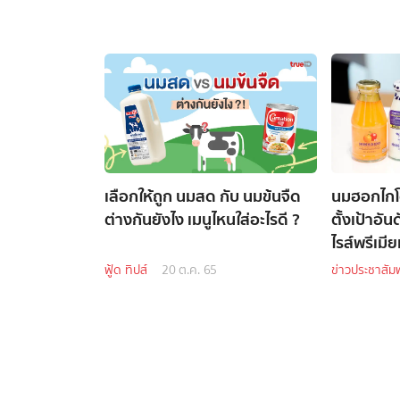
เลือกให้ถูก นมสด กับ นมข้นจืด
นมฮอกไกโด
ต่างกันยังไง เมนูไหนใส่อะไรดี ?
ตั้งเป้าอั
ไรส์พรีเมี
ผลิตภัณฑ์ 
ฟู้ด ทิปส์
20 ต.ค. 65
ข่าวประชาสัมพ
สุขภาพ