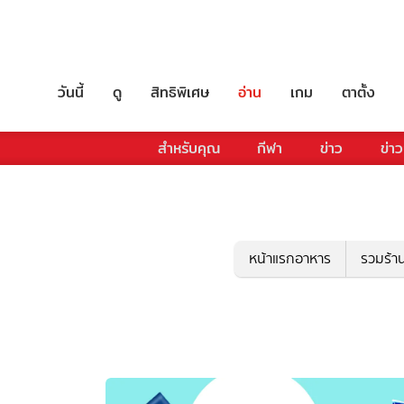
วันนี้
ดู
สิทธิพิเศษ
อ่าน
เกม
ตาตั้ง
สำหรับคุณ
กีฬา
ข่าว
ข่าว
หน้าแรกอาหาร
รวมร้า