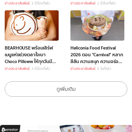
พระจันทร์สุดพิเศษ
เพียงซื้อชุดบักเก็ตที่ร่วม
ข่าวประชาสัมพันธ์
2 ชั่วโมงที่แล้ว
ข่าวประชาสัมพันธ์
2 ชั่วโมงที่แล้ว
รายการราคา 349 บาทขึ้นไป
BEARHOUSE พร้อมเสิร์ฟ
Heliconia Food Festival
เมนูแห่งช่วงเวลาใจเบา
2026 ตอน "Carnival" หลาก
Choco Pilloww ให้ทุกวันมี
สีสัน ความสนุก ความอร่อย
“Soft Moment”
Celebrity Chef กว่า 70 ชีวิต
ข่าวประชาสัมพันธ์
3 ชั่วโมงที่แล้ว
ข่าวประชาสัมพันธ์
6 วันที่แล้ว
ดูเพิ่มเติม