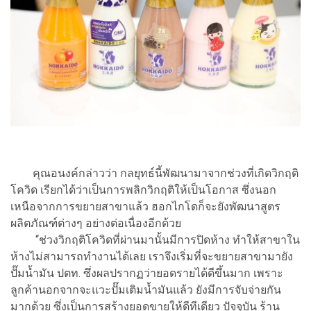
คุณอนงค์กล่าวว่า กลยุทธ์นี้พัฒนามาจากช่วงที่เกิดวิกฤติ
โควิด เรียกได้ว่าเป็นการพลิกวิกฤติให้เป็นโอกาส ซึ่งนอก
เหนือจากการขยายสาขาแล้ว ฮอกไกโดก็จะยังพัฒนาสูตร
ผลิตภัณฑ์ต่างๆ อย่างต่อเนื่องอีกด้วย
“ช่วงวิกฤติโควิดที่ผ่านมานั้นมีการปิดห้าง ทำให้สาขาใน
ห้างไม่สามารถทำงานได้เลย เราจึงเริ่มที่จะขยายสาขามายัง
ปั๊มน้ำมัน ปตท. ซึ่งผลปรากฏว่ายอดรายได้ดีขึ้นมาก เพราะ
ลูกค้านอกจากจะแวะปั๊มเติมน้ำมันแล้ว ยังมีการจับจ่ายกัน
มากด้วย ซึ่งเป็นการสร้างยอดขายให้ดีทีเดียว ปัจจุบัน ร้าน