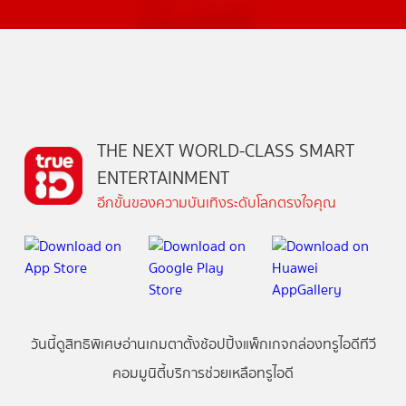
THE NEXT WORLD-CLASS SMART
ENTERTAINMENT
อีกขั้นของความบันเทิงระดับโลกตรงใจคุณ
วันนี้
ดู
สิทธิพิเศษ
อ่าน
เกม
ตาตั้ง
ช้อปปิ้ง
แพ็กเกจ
กล่องทรูไอดีทีวี
คอมมูนิตี้
บริการช่วยเหลือทรูไอดี