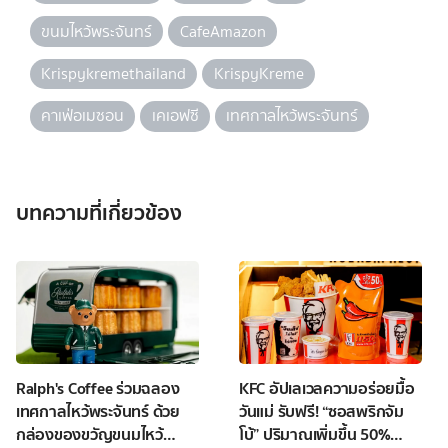
ขนมไหว้พระจันทร์
CafeAmazon
Krispykremethailand
KrispyKreme
คาเฟ่อเมซอน
เคเอฟซี
เทศกาลไหว้พระจันทร์
บทความที่เกี่ยวข้อง
Ralph's Coffee ร่วมฉลอง
KFC อัปเลเวลความอร่อยมื้อ
เทศกาลไหว้พระจันทร์ ด้วย
วันแม่ รับฟรี! “ซอสพริกจัม
กล่องของขวัญขนมไหว้
โบ้” ปริมาณเพิ่มขึ้น 50%