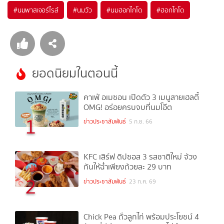
#
นมพาสเจอร์ไรส์
#
นมวัว
#
นมฮอกไกโด
#
ฮอกไกโด
ยอดนิยมในตอนนี้
คาเฟ่ อเมซอน เปิดตัว 3 เมนูสายเฮลตี้
OMG! อร่อยครบจบที่นมโอ๊ต
1
ข่าวประชาสัมพันธ์
5 ก.ย. 66
KFC เสิร์ฟ ดิปซอส 3 รสชาติใหม่ จ้วง
กันให้ฉ่ำเพียงถ้วยละ 29 บาท
2
ข่าวประชาสัมพันธ์
23 ก.ค. 69
Chick Pea ถั่วลูกไก่ พร้อมประโยชน์ 4