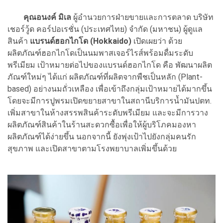
คุณอนงค์ มิเล
ผู้อำนวยการฝ่ายขายและการตลาด บริษัท
เชอร์วู้ด คอร์ปอเรชั่น (ประเทศไทย) จำกัด (มหาชน) ผู้ดูแล
สินค้า
แบรนด์ฮอกไกโด (Hokkaido)
เปิดเผยว่า ด้วย
ผลิตภัณฑ์ฮอกไกโดเป็นนมพาสเจอร์ไรส์พร้อมดื่มระดับ
พรีเมียม เป้าหมายต่อไปของแบรนด์ฮอกไกโด คือ พัฒนาผลิต
ภัณฑ์ใหม่ๆ ได้แก่ ผลิตภัณฑ์ที่ผลิตจากพืชเป็นหลัก (Plant-
based) อย่างนมถั่วเหลือง เพื่อเข้าถึงกลุ่มเป้าหมายได้มากขึ้น
โดยจะมีการปูพรมเปิดขยายสาขาในสถานีบริการน้ำมันปตท.
เพิ่มสาขาในห้างสรรพสินค้าระดับพรีเมียม และจะมีการวาง
ผลิตภัณฑ์สินค้าในร้านสะดวกซื้อเพื่อให้ผู้บริโภคมองหา
ผลิตภัณฑ์ได้ง่ายขึ้น นอกจากนี้ ยังพุ่งเป้าไปยังกลุ่มคนรัก
สุขภาพ และเปิดสาขาตามโรงพยาบาลเพิ่มขึ้นด้วย