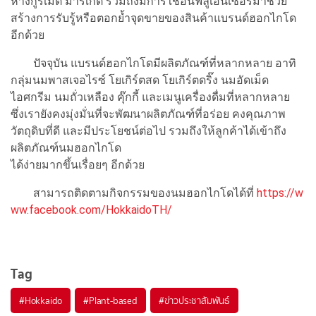
ห้างกูร์เมต์ มาร์เก็ต รวมถึงมีการใช้อินฟลูเอนเซอร์มาช่วย
สร้างการรับรู้หรือตอกย้ำจุดขายของสินค้าแบรนด์ฮอกไกโด
อีกด้วย
ปัจจุบัน แบรนด์ฮอกไกโดมีผลิตภัณฑ์ที่หลากหลาย อาทิ
กลุ่มนมพาสเจอไรซ์ โยเกิร์ตสด โยเกิร์ตดริ๊ง นมอัดเม็ด
ไอศกรีม นมถั่วเหลือง คุ๊กกี้ และเมนูเครื่องดื่มที่หลากหลาย
ซึ่งเรายังคงมุ่งมั่นที่จะพัฒนาผลิตภัณฑ์ที่อร่อย คงคุณภาพ
วัตถุดิบที่ดี และมีประโยชน์ต่อไป รวมถึงให้ลูกค้าได้เข้าถึง
ผลิตภัณฑ์นมฮอกไกโด
ได้ง่ายมากขึ้นเรื่อยๆ อีกด้วย
สามารถติดตามกิจกรรมของนมฮอกไกโดได้ที่
https://w
ww.facebook.com/HokkaidoTH/
Tag
#
Hokkaido
#
Plant-based
#
ข่าวประชาสัมพันธ์