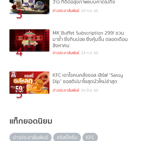
ว้าว ที่ดีต่อสุขภาพแบบคาดไม่ถึง
3
ข่าวประชาสัมพันธ์
20 ก.ย. 66
MK Buffet Subscription 299! ชวน
มาซ้ำ ยิ่งกินบ่อย ยิ่งคุ้มขึ้น ตลอดเดือน
สิงหาคม
4
ข่าวประชาสัมพันธ์
24 ก.ค. 69
KFC เอาใจคนคลั่งซอส เสิร์ฟ “Sassy
Dip” ซอสดิปมาโยสุดนัวใหม่ล่าสุด
5
ข่าวประชาสัมพันธ์
20 มิ.ย. 69
แท็กยอดนิยม
ข่าวประชาสัมพันธ์
คริสปี้ครีม
KFC