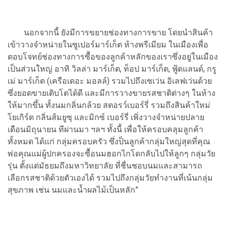
นอกจากนี้ ยังมีการขยายช่องทางการขาย โดยนำสินค้า
เข้าวางจำหน่ายในซูเปอร์มาร์เก็ต ห้างพรีเมียม ในเมืองเพื่อ
ตอบโจทย์ช่องทางการซื้อของลูกค้าหลักของเราซึ่งอยู่ในเมือง
เป็นส่วนใหญ่ อาทิ วิลล่า มาร์เก็ต, ท็อป มาร์เก็ต, ฟู้ดแลนด์, กรู
เม่ มาร์เก็ต (เครือเดอะ มอลล์) รวมไปถึงเซเว่น อิเลฟเว่นด้วย
ซึ่งยอดขายเติบโตได้ดี และมีการวางขายรสชาติต่างๆ ในห้าง
ให้มากขึ้น ทั้งนมกลิ่นกล้วย สตอรว์เบอร์รี่ รวมถึงสินค้าใหม่
โยเกิร์ต กลิ่นส้มยูซุ และมิกซ์ เบอร์รี่ เพิ่งวางจำหน่ายปลาย
เดือนมิถุนายน ทีผ่านมา ฯลฯ ทั้งนี้ เพื่อให้ครอบคลุมลูกค้า
ทั้งหมด ได้แก่ กลุ่มครอบครัว ซึ่งป็นลูกค้ากลุ่มใหญ่สุดที่คุณ
พ่อคุณแม่ผู้ปกครองจะซื้อนมฮอกไกโดกลับไปให้ลูกๆ กลุ่มวัย
รุ่น ตั้งแต่มัธยมถึงมหาวิทยาลัย ที่ชื่นชอบนมและสามารถ
เลือกรสชาติด้วยตัวเองได้ รวมไปถึงกลุ่มวัยทำงานที่เน้นกลุ่ม
สุขภาพ เช่น นมและน้ำผลไม้เป็นหลัก”