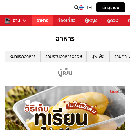
TH
เข้าสู่ระบบ
สารวงการเพลง
อ่าน
อาหาร
ท่องเที่ยว
ผู้หญิง
ดูดวง
ท
อาหาร
หน้าแรกอาหาร
รวมร้านอาหารอร่อย
บุฟเฟ่ต์
ร้านกา
ตู้เย็น