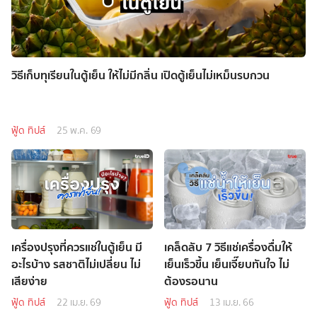
วิธีเก็บทุเรียนในตู้เย็น ให้ไม่มีกลิ่น เปิดตู้เย็นไม่เหม็นรบกวน
ฟู้ด ทิปส์
25 พ.ค. 69
เครื่องปรุงที่ควรแช่ในตู้เย็น มี
เคล็ดลับ 7 วิธีแช่เครื่องดื่มให้
อะไรบ้าง รสชาติไม่เปลี่ยน ไม่
เย็นเร็วขึ้น เย็นเจี๊ยบทันใจ ไม่
เสียง่าย
ต้องรอนาน
ฟู้ด ทิปส์
22 เม.ย. 69
ฟู้ด ทิปส์
13 เม.ย. 66