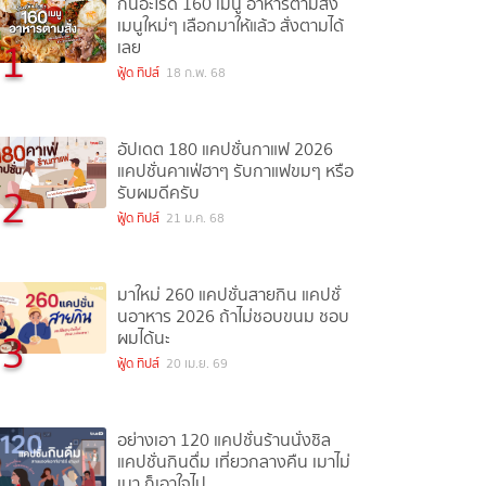
กินอะไรดี 160 เมนู อาหารตามสั่ง
เมนูใหม่ๆ เลือกมาให้แล้ว สั่งตามได้
1
เลย
ฟู้ด ทิปส์
18 ก.พ. 68
อัปเดต 180 แคปชั่นกาแฟ 2026
แคปชั่นคาเฟ่ฮาๆ รับกาแฟขมๆ หรือ
2
รับผมดีครับ
ฟู้ด ทิปส์
21 ม.ค. 68
มาใหม่ 260 แคปชั่นสายกิน แคปชั่
นอาหาร 2026 ถ้าไม่ชอบขนม ชอบ
3
ผมได้นะ
ฟู้ด ทิปส์
20 เม.ย. 69
อย่างเอา 120 แคปชั่นร้านนั่งชิล
แคปชั่นกินดื่ม เที่ยวกลางคืน เมาไม่
เมา ก็เอาใจไป