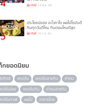
4
ฟู้ด ทิปส์
19 พ.ย. 68
ประโยชน์ของ อะโวคาโด ผลไม้ไขมันดี
กินทุกวันดีไหม กินตอนไหนดีสุด
5
ฟู้ด ทิปส์
20 ก.ย. 65
ท็กยอดนิยม
ู้ดทิปส์
แคปชั่น
แคปชั่นสายกิน
คำคม
คปชั่นอ่อย
แคปชั่นกิน
คำคมสายกิน
คปชั่นคาเฟ่
ผลไม้
อาหารไทย