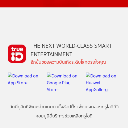
THE NEXT WORLD-CLASS SMART
ENTERTAINMENT
อีกขั้นของความบันเทิงระดับโลกตรงใจคุณ
วันนี้
ดู
สิทธิพิเศษ
อ่าน
เกม
ตาตั้ง
ช้อปปิ้ง
แพ็กเกจ
กล่องทรูไอดีทีวี
คอมมูนิตี้
บริการช่วยเหลือทรูไอดี