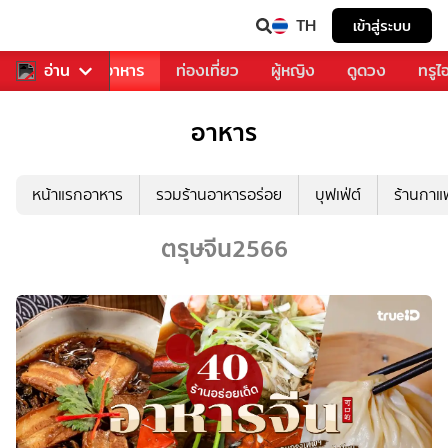
TH
เข้าสู่ระบบ
วงการเพลง
อ่าน
อาหาร
ท่องเที่ยว
ผู้หญิง
ดูดวง
ทรูไ
อาหาร
หน้าแรกอาหาร
รวมร้านอาหารอร่อย
บุฟเฟ่ต์
ร้านกา
ตรุษจีน2566