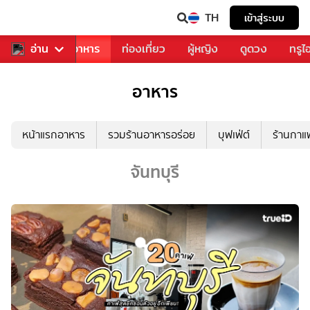
TH
เข้าสู่ระบบ
วงการเพลง
อ่าน
อาหาร
ท่องเที่ยว
ผู้หญิง
ดูดวง
ทรูไ
อาหาร
หน้าแรกอาหาร
รวมร้านอาหารอร่อย
บุฟเฟ่ต์
ร้านกา
จันทบุรี