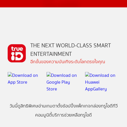
THE NEXT WORLD-CLASS SMART
ENTERTAINMENT
อีกขั้นของความบันเทิงระดับโลกตรงใจคุณ
วันนี้
ดู
สิทธิพิเศษ
อ่าน
เกม
ตาตั้ง
ช้อปปิ้ง
แพ็กเกจ
กล่องทรูไอดีทีวี
คอมมูนิตี้
บริการช่วยเหลือทรูไอดี