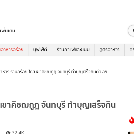
เพิ่มเติม
นอาหารอร่อย
บุฟเฟ่ต์
ร้านกาแฟและขนม
สูตรอาหาร
คร
าหาร ร้านอร่อย ใกล้ เขาคิชฌกูฏ จันทบุรี ทำบุญเสร็จกินต่อเลย
เขาคิชฌกูฏ จันทบุรี ทำบุญเสร็จกิน
32.4K