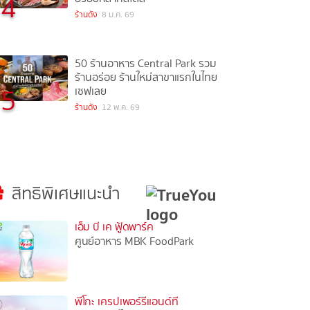
4
ร้านดัง
8 ม.ค. 69
50 ร้านอาหาร Central Park รวม
ร้านอร่อย ร้านใหม่สาขาแรกในไทย
5
เซฟเลย
ร้านดัง
12 พ.ค. 69
สิทธิพิเศษแนะนำ
เอ็ม บี เค ฟู้ดพาร์ค
ศูนย์อาหาร MBK FoodPark
พีโกะ เครปเพอร์รีแอนด์ที