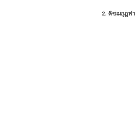
2. คิชฌกูฏฟา