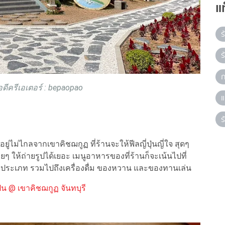
แ
ร
ร
ก
ดีครีเอเตอร์ : bepaopao
แ
ร
อยู่ไม่ไกลจากเขาคิชฌกูฏ ที่ร้านจะให้ฟีลญี่ปุ่นญี่ใจ สุดๆ
ยๆ ให้ถ่ายรูปได้เยอะ เมนูอาหารของที่ร้านก็จะเน้นไปที่
ายประเภท รวมไปถึงเครื่องดื่ม ของหวาน และของทานเล่น
แปน @ เขาคิชฌกูฏ จันทบุรี