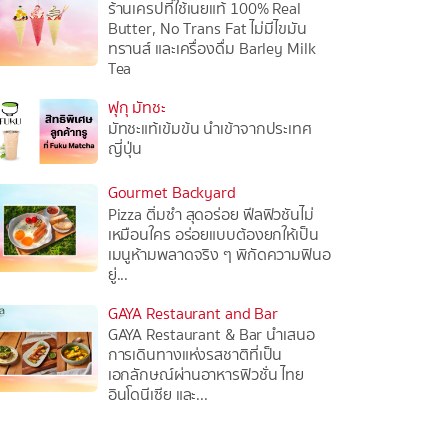
ร้านเครปที่ใช้เนยแท้ 100% Real
Butter, No Trans Fat ไม่มีไขมัน
ทรานส์ และเครื่องดื่ม Barley Milk
Tea
ฟุกุ มัทชะ
มัทชะแท้เข้มข้น นำเข้าจากประเทศ
ญี่ปุ่น
Gourmet Backyard
Pizza ติ่มซำ สุดอร่อย ฟีลฟิวชันไม่
เหมือนใคร อร่อยแบบต้องยกให้เป็น
เมนูห้ามพลาดจริง ๆ พิกัดความฟินอ
ยู่...
GAYA Restaurant and Bar
GAYA Restaurant & Bar นำเสนอ
การเดินทางแห่งรสชาติที่เป็น
เอกลักษณ์ผ่านอาหารฟิวชั่น ไทย
อินโดนีเซีย และ...