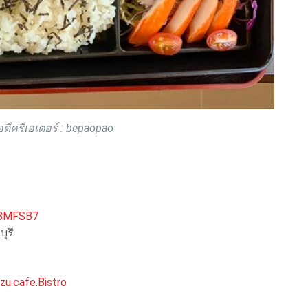
ดีครีเอเตอร์ : bepaopao
VBMFSB7
ุรี
u.cafe.Bistro