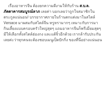
เรื่องอาหารจีน ต้องยกความดีงามให้กับร้าน
ส.บ.ล.
ภัตตาคารสมบูรณ์ลาภ
เลยค่า บอกเลยว่าถูกใจสมาชิกใน
ตระกูลแน่นอน! บรรยากาศภายในร้านตกแต่งมาในสไตล์
Versace มาผสมกับสไตล์จีน หรูหรามากๆ เหมาะกับการมา
กินเลี้ยงแบบครอบครัวใหญ่สุดๆ แถมอาหารจีนก็พรีเมี่ยมสุดๆ
มีให้เลือกทั้งสไตล์ฮ่องกง และแต้จิ๋วอีกด้วย เรากล้ารับประกัน
เลยค่ะว่าทุกคนจะต้องชอบเมนูเป็ดปักกิ่ง ของที่นี่อย่างแน่นอน