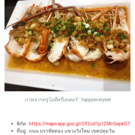
ภาพจากทรูไอดีครีเอเตอร์ : happyeveryeat
พิกัด :
https://maps.app.goo.gl/GY2od1p12McGepkG7
ที่อยู่ : ถนน บรรทัดทอง แขวงวังใหม่ เขตปทุมวัน