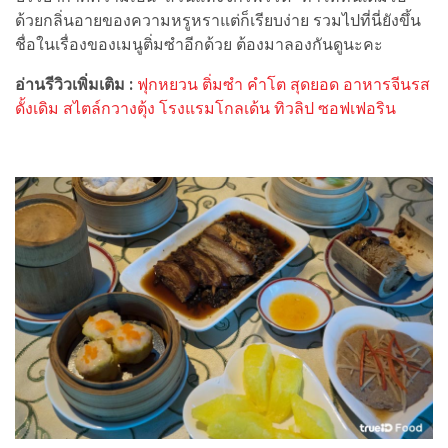
ด้วยกลิ่นอายของความหรูหราแต่ก็เรียบง่าย รวมไปที่นี่ยังขึ้น
ชื่อในเรื่องของเมนูติ่มซำอีกด้วย ต้องมาลองกันดูนะคะ
อ่านรีวิวเพิ่มเติม :
ฟุกหยวน ติ่มซำ คำโต สุดยอด อาหารจีนรส
ดั้งเดิม สไตล์กวางตุ้ง โรงแรมโกลเด้น ทิวลิป ซอฟเฟอริน