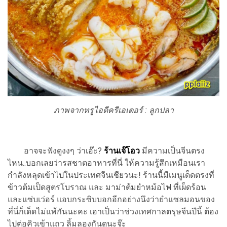
ภาพจากทรูไอดีครีเอเตอร์ : ลูกปลา
อาจจะฟังดูงงๆ ว่าเอ๊ะ?
ร้านเจ๊โอว
มีความเป็นจีนตรง
ไหน..บอกเลยว่ารสชาตอาหารที่นี่ ให้ความรู้สึกเหมือนเรา
กำลังหลุดเข้าไปในประเทศจีนเชียวนะ! ร้านนี้มีเมนูเด็ดตรงที่
ข้าวต้มเป็ดสูตรโบราณ และ มาม่าต้มยำหม้อไฟ ที่เผ็ดร้อน
และแซ่บเว่อร์ แอบกระซิบบอกอีกอย่างนึงว่ายำแซลมอนของ
ที่นี่ก็เด็ดไม่แพ้กันนะคะ เอาเป็นว่าช่วงเทศกาลตรุษจีนปีนี้ ต้อง
ไปต่อคิวเข้าแถว ลิ้มลองกันดูนะจ๊ะ