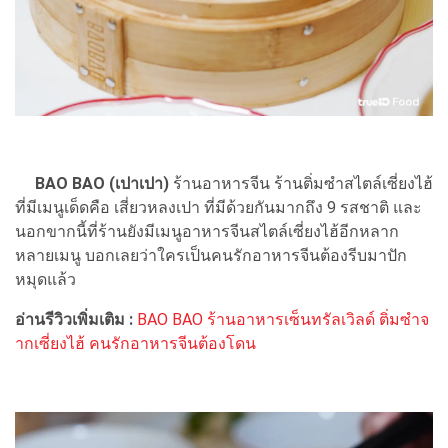
BAO BAO (เปาเปา)
ร้านอาหารจีน ร้านติ่มซำสไตล์เซี่ยงไฮ้
ที่มีเมนูเด็ดคือ เสี่ยวหลงเปา ที่มีด้วยกันมากถึง 9 รสชาติ และ
นอกขากนี้ที่ร้านยังมีเมนูอาหารจีนสไตล์เซี่ยงไฮ้อีกหลาก
หลายเมนู บอกเลยว่าใครเป็นคนรักอาหารจีนต้องรีบมาปัก
หมุดแล้ว
อ่านรีวิวเพิ่มเติม :
BAO BAO ร้านอาหารเซ็นทรัลเวิลด์ ติ่มซำจ
ากเซี่ยงไฮ้ คนรักอาหารจีนต้องโดน