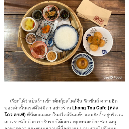
เรียกได้ว่าเป็นร้านข้าวต้มกุ้ยสไตล์จีน-ฟิวชั่นส์ ความฮิต
ของเค้านั้นแรงดีไม่มีตก อย่างร้าน
Lhong Tou Cafe (หลง
โถว คาเฟ่)
ที่นี่ตกแต่งมาในสไตล์จีนแท้ๆ แถมยังตั้งอยู่บริเวณ
เยาวราชอีกด้วย เรารับรองได้เลยว่าทุกคนจะต้องชอบเมนู
อาหารคาว และขนมหวานที่นี่อย่างแน่นอน รวมไปถึงเมนู