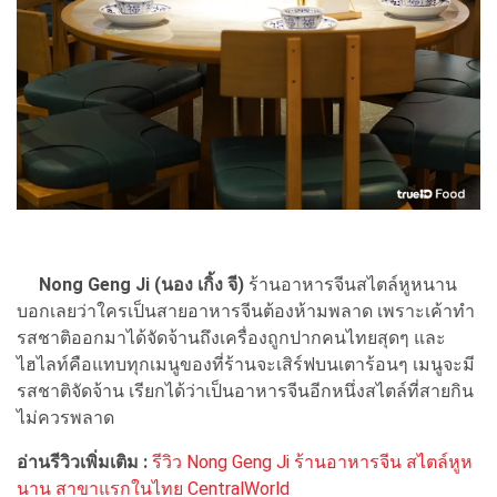
Nong Geng Ji (นอง เกิ้ง จี)
ร้านอาหารจีนสไตล์หูหนาน
บอกเลยว่าใครเป็นสายอาหารจีนต้องห้ามพลาด เพราะเค้าทำ
รสชาติออกมาได้จัดจ้านถึงเครื่องถูกปากคนไทยสุดๆ และ
ไฮไลท์คือแทบทุกเมนูของที่ร้านจะเสิร์ฟบนเตาร้อนๆ เมนูจะมี
รสชาติจัดจ้าน เรียกได้ว่าเป็นอาหารจีนอีกหนึ่งสไตล์ที่สายกิน
ไม่ควรพลาด
อ่านรีวิวเพิ่มเติม :
รีวิว Nong Geng Ji ร้านอาหารจีน สไตล์หูห
นาน สาขาแรกในไทย CentralWorld