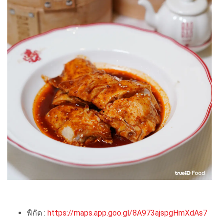
พิกัด :
https://maps.app.goo.gl/8A973ajspgHmXdAs7