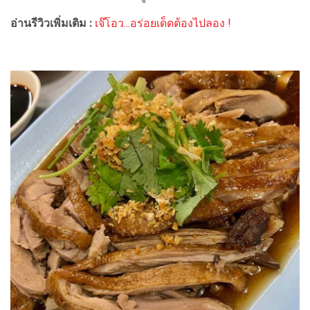
อ่านรีวิวเพิ่มเติม :
เจ๊โอว...อร่อยเด็ดต้องไปลอง !