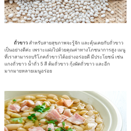
ถั่วขาว
สำหรับสายสุขภาพจะรู้จัก และคุ้นเคยกับถั่วขาว
เป็นอย่างดีค่ะ เพราะแฝงไปด้วยคุณค่าทางโภชนาการสูง เมนู
ที่เราสามารถบริโภคถั่วขาวได้อย่างอร่อยดี มีประโยชน์ เช่น
แกงถั่วขาว น้ำถั่ว 5 สี ต้มถั่วขาว กุ้งผัดถั่วขาว และอีก
มากมายหลายเมนูอร่อย