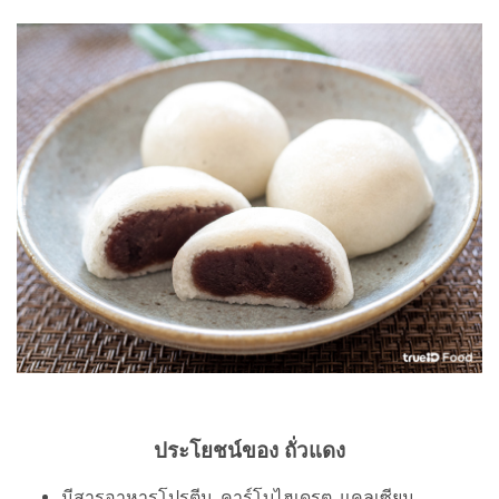
ประโยชน์ของ ถั่วแดง
มีสารอาหารโปรตีน, คาร์โบไฮเดรต, แคลเซียม,