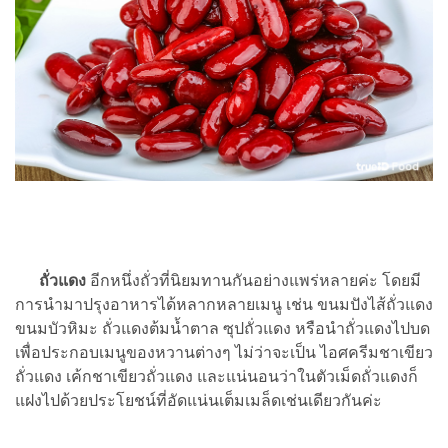
ถั่วแดง
อีกหนึ่งถั่วที่นิยมทานกันอย่างแพร่หลายค่ะ โดยมี
การนำมาปรุงอาหารได้หลากหลายเมนู เช่น ขนมปังไส้ถั่วแดง
ขนมบัวหิมะ ถั่วแดงต้มน้ำตาล ซุปถั่วแดง หรือนำถั่วแดงไปบด
เพื่อประกอบเมนูของหวานต่างๆ ไม่ว่าจะเป็น ไอศครีมชาเขียว
ถั่วแดง เค้กชาเขียวถั่วแดง และแน่นอนว่าในตัวเม็ดถั่วแดงก็
แฝงไปด้วยประโยชน์ที่อัดแน่นเต็มเมล็ดเช่นเดียวกันค่ะ