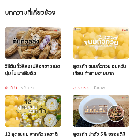
บทความที่เกี่ยวข้อง
วิธีต้มถั่วลิสง เปลือกขาว เม็ด
สูตรทำ ขนมถั่วกวน อบควัน
นุ่ม ไม่เน่าเสียเร็ว
เทียน ทำขายง่ายมาก
ฟู้ด ทิปส์
15 มี.ค. 67
สูตรอาหาร
1 มิ.ย. 65
12 สูตรขนม จากถั่ว รสชาติ
สูตรทำ น้ำถั่ว 5 สี อร่อยดีมี