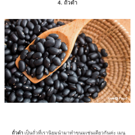
4. ถั่วดำ
ถั่วดำ
เป็นถั่วที่เรานิยมนำมาทำขนมเช่นเดียวกันค่ะ เมนู