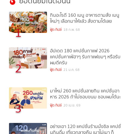
ยอดนิยมในตอนนี้
กินอะไรดี 160 เมนู อาหารตามสั่ง เมนู
ใหม่ๆ เลือกมาให้แล้ว สั่งตามได้เลย
1
ฟู้ด ทิปส์
18 ก.พ. 68
อัปเดต 180 แคปชั่นกาแฟ 2026
แคปชั่นคาเฟ่ฮาๆ รับกาแฟขมๆ หรือรับ
ผมดีครับ
2
ฟู้ด ทิปส์
21 ม.ค. 68
มาใหม่ 260 แคปชั่นสายกิน แคปชั่นอา
หาร 2026 ถ้าไม่ชอบขนม ชอบผมได้นะ
3
ฟู้ด ทิปส์
20 เม.ย. 69
อย่างเอา 120 แคปชั่นร้านนั่งชิล แคปชั่
นกินดื่ม เที่ยวกลางคืน เมาไม่เมา ก็