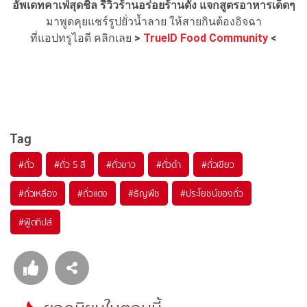
อัพเดทคาเฟ่สุดชิล รีวิวร้านอร่อยร้านดัง แจกสูตรอาหารเด็ดๆ
มาพูดคุยแชร์รูปยั่วน้ำลาย ให้สายกินต้องอิจฉา
ที่แอปทรูไอดี คลิกเลย
>
TrueID Food Community
<
Tag
#
ถั่ว
#
ถั่ว 5 สี
#
ถั่วขาว
#
ถั่วดำ
#
ถั่วเขียว
#
ถั่วเหลือง
#
ถั่วแดง
#
ธัญพืช
#
ประโยชน์ของถั่ว
#
ฟู้ดทิปส์