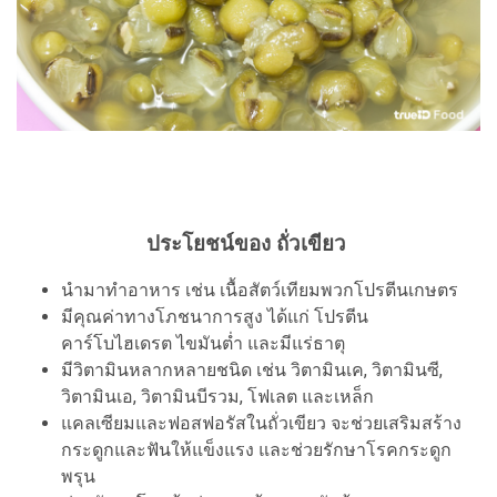
ประโยชน์ของ ถั่วเขียว
นำมาทำอาหาร เช่น เนื้อสัตว์เทียมพวกโปรตีนเกษตร
มีคุณค่าทางโภชนาการสูง ได้แก่ โปรตีน
คาร์โบไฮเดรต ไขมันต่ำ และมีแร่ธาตุ
มีวิตามินหลากหลายชนิด เช่น วิตามินเค, วิตามินซี,
วิตามินเอ, วิตามินบีรวม, โฟเลต และเหล็ก
แคลเซียมและฟอสฟอรัสในถั่วเขียว จะช่วยเสริมสร้าง
กระดูกและฟันให้แข็งแรง และช่วยรักษาโรคกระดูก
พรุน