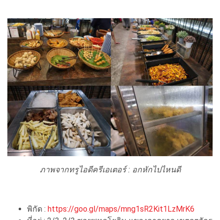
ภาพจากทรูไอดีครีเอเตอร์ :
อกหักไปไหนดี
พิกัด :
https://goo.gl/maps/mng1sR2Kit1LzMrK6