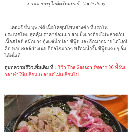
ภาพจากทรูไอดีครีเอเตอร์ :
Uncle Jony
เดอะซีซั่น บุฟเฟต์ เนื้อโคขุนโพนยางคำ ที่แรกใน
ประเทศไทย สุดคุ้ม ราคาย่อมเยา สายปิ้งย่างต้องไม่พลาดกับ
เนื้อสไลด์ หมึกย่าง กุ้งแช่น้ำปลา ซีฟู้ด และอีกมากมาย ไฮไลท์
คือ หอยเชลล์ย่างเนย ดีต่อใจมากๆ พร้อมน้ำจิ้มซีฟู้ดแซ่บๆ อิ่ม
ได้เต็มที่
ดูบทความรีวิวเพิ่มเติม ที่ :
รีวิว The Season รัชดาฯ 36 ที่ัวันเ
วลาทำให้เปลี่ยนแปลงแต่ไม่เปลี่ยนไป