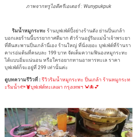
ภาพจากทรูไอดีครีเอเตอร์ : Wunypukpuk
ริมน้ำหมูกระทะ
ร้านบุฟเฟ่ต์ปิ้งย่างร้านดัง ย่านปิ่นเกล้า
บอกเลยร้านนี้บรรยากาศดีมาก ตัวร้านอยู๋ริมแม่น้ำเจ้าพระยา
ที่ตีนสะพานปิ่นเกล้านี่เอง ร้านใหญ่ ที่นั่งเยอะ บุฟเฟ่ต์ที่ร้านรา
คาเรอ่มต้นที่คนบละ 199 บาท จัดเต็มความฟินองหมูกระทะ
ได้แบบอิ่มแน่นอน หรือใครอยากทานอาหารทะเล ราคา
บุฟเฟ่ต์ก็จะอยู่ที่ 299 เท่านั้นค่ะ
ดูบทความรีวิวที่ :
รีวิวริมน้ำหมูกระทะ ปิ่นเกล้า ร้านหมูกระท
ะริมน้ำ🐟🦞บุฟเฟ่ต์ทะเลเผา กรุงเทพฯ 🦀🐙💕