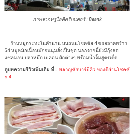
ภาพจากทรูไอดีครีเอเตอร์ :
Beank
ร้านหมูกระทะในตำนาน บนถนนโชคชัย 4 ซอยลาดพร้าว
54 หมูหมักเนื้อหมักจนนุ่มสั่งเป็นชุด นอกจากนี้ยังมีกุ้งสด
แซลมอน ปลาหมึก เบคอน ผักต่างๆ พร้อมน้ำจิ้มสูตรเด็ด
ดูบทความรีวิวเพิ่มเติม ที่ :
พลาญชัยบาร์บีคิว ของดีย่านโชคชั
ย 4