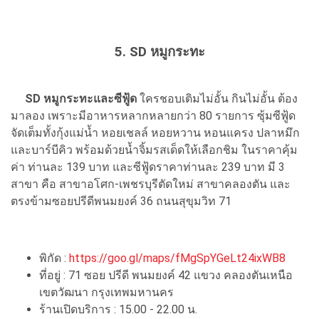
5. SD หมูกระทะ
SD หมูกระทะและซีฟู้ด
ใครชอบเติมไม่อั้น กินไม่อั้น ต้อง
มาลอง เพราะมีอาหารหลากหลายกว่า 80 รายการ ซุ้มซีฟู้ด
จัดเต็มทั้งกุ้งแม่น้ำ หอยเชลล์ หอยหวาน หอนแครง ปลาหมึก
และบาร์บีคิว พร้อมด้วยน้ำจิ้มรสเด็ดให้เลือกชิม ในราคาคุ้ม
ค่า ท่านละ 139 บาท และซีฟู้ดราคาท่านละ 239 บาท มี 3
สาขา คือ สาขาอโศก-เพชรบุรีตัดใหม่ สาขาคลองตัน และ
ตรงข้ามซอยปรีดีพนมยงค์ 36 ถนนสุขุมวิท 71
พิกัด :
https://goo.gl/maps/fMgSpYGeLt24ixWB8
ที่อยู่ : 71 ซอย ปรีดี พนมยงค์ 42 แขวง คลองตันเหนือ
เขตวัฒนา กรุงเทพมหานคร
ร้านเปิดบริการ : 15.00 - 22.00 น.