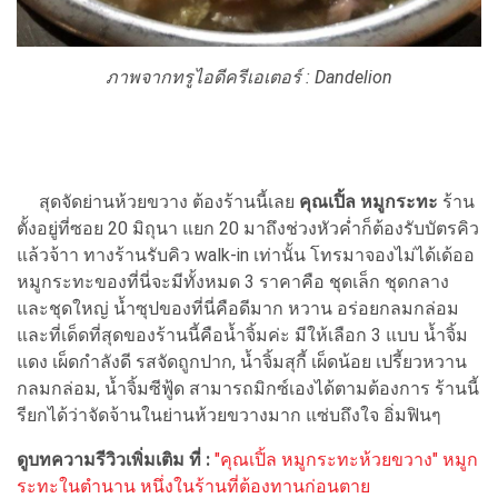
ภาพจากทรูไอดีครีเอเตอร์ :
Dandelion
สุดจัดย่านห้วยขวาง ต้องร้านนี้เลย
คุณเปิ้ล หมูกระทะ
ร้าน
ตั้งอยู่ที่ซอย 20 มิถุนา แยก 20 มาถึงช่วงหัวค่ำก็ต้องรับบัตรคิว
แล้วจ้าา ทางร้านรับคิว walk-in เท่านั้น โทรมาจองไม่ได้เด้ออ
หมูกระทะของที่นี่จะมีทั้งหมด 3 ราคาคือ ชุดเล็ก ชุดกลาง
และชุดใหญ่ น้ำซุปของที่นี่คือดีมาก หวาน อร่อยกลมกล่อม
และที่เด็ดที่สุดของร้านนี้คือน้ำจิ้มค่ะ มีให้เลือก 3 แบบ น้ำจิ้ม
แดง เผ็ดกำลังดี รสจัดถูกปาก, น้ำจิ้มสุกี้ เผ็ดน้อย เปรี้ยวหวาน
กลมกล่อม, น้ำจิ้มซีฟู้ด สามารถมิกซ์เองได้ตามต้องการ ร้านนี้
รียกได้ว่าจัดจ้านในย่านห้วยขวางมาก แซ่บถึงใจ อิ่มฟินๆ
ดูบทความรีวิวเพิ่มเติม ที่ :
"คุณเปิ้ล หมูกระทะห้วยขวาง" หมูก
ระทะในตำนาน หนึ่งในร้านที่ต้องทานก่อนตาย