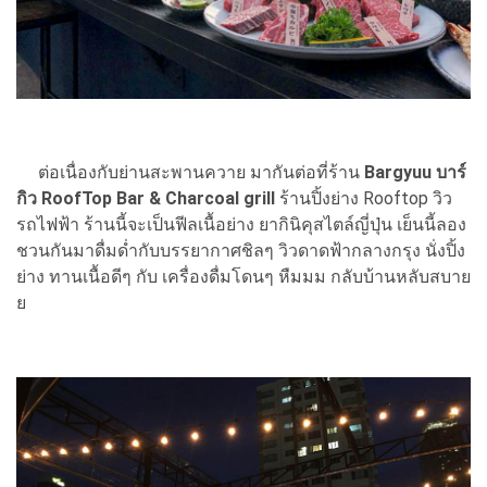
ต่อเนื่องกับย่านสะพานควาย มากันต่อที่ร้าน
Bargyuu บาร์
กิว RoofTop Bar & Charcoal grill
ร้านปิ้งย่าง Rooftop วิว
รถไฟฟ้า ร้านนี้จะเป็นฟีลเนื้อย่าง ยากินิคุสไตล์ญี่ปุ่น เย็นนี้ลอง
ชวนกันมาดื่มด่ำกับบรรยากาศชิลๆ วิวดาดฟ้ากลางกรุง นั่งปิ้ง
ย่าง ทานเนื้อดีๆ กับ เครื่องดื่มโดนๆ หืมมม กลับบ้านหลับสบาย
ย