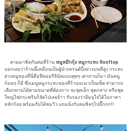
ตามมาชิลกันต่อที่ร้าน
หมูหมึกกุ้ง หมูกระทะ Rooftop
บอกเลยว่าร้านนี้เหมือนเป็นผู้นำเทรนด์ปิ้งย่างบนที่สูง กระทะ
ย่างหมูของที่นี่คือฟีลออริจินัลแบบสุดๆ เตาถ่านก็มา มันหมู
ก้อนๆ ก็มี ซึ่งเมนูหมูกระทะของที่ร้านจะมาเป็นเซ็ต สามารถ
เลือกทานได้ตามขนาดที่ต้องการ จะชุดเล็ก ชุดกลาง หรือชุด
ใหญ่ไฟกระพริบก็จัดไปเลยจ้าา รับรองว่าอิ่มจุใจได้ในราคา
หลักร้อย พร้อมกับได้ชมวิว แถมนั่งรับลมชิลๆไปอี๊กกก!!