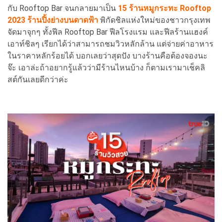
กับ Rooftop Bar จนกลายมาเป็น
15 ร้านหมูกระทะ Rooftop
2023 ร้านปิ้งย่างบนดาดฟ้า
พิกัดชิลแห่งใหม่ของชาวกรุงเทพ
จัดมาจุกๆ ทั้งฟีล Rooftop Bar ฟีลโรงแรม และฟีลร้านแฮงค์
เอาท์ชิลๆ เรียกได้ว่าสามารถชมวิวหลักล้าน แต่จ่ายค่าอาหาร
ในราคาหลักร้อยได้ บอกเลยว่าสุดปัง บางร้านคือต้องจองนะ
จ๊ะ เอาล่ะถ้าอยากรู้แล้วว่ามีร้านไหนบ้าง ก็ตามเรามาเช็คลิ
สต์กันเลยดีกว่าค่ะ