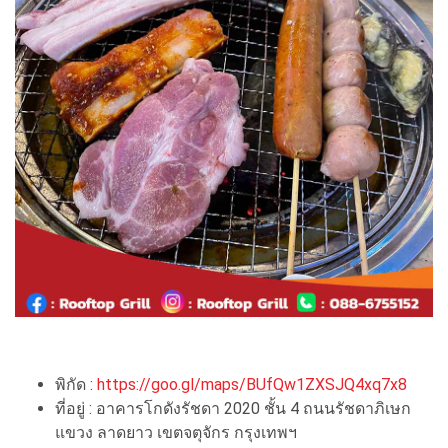
พิกัด :
https://goo.gl/maps/BUfQw1ZXSJQ4xq7x8
ที่อยู่ : อาคารโกดังรัชดา 2020 ชั้น 4 ถนนรัชดาภิเษก
แขวง ลาดยาว เขตจตุจักร กรุงเทพฯ