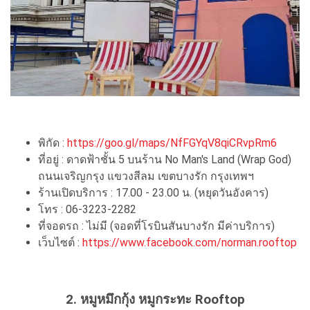
พิกัด :
https://goo.gl/maps/NfFGYqV8qiCRvpRm6
ที่อยู่ : ดาดฟ้าชั้น 5 บนร้าน No Man's Land (Wrap God)
ถนนเจริญกรุง แขวงสีลม เขตบางรัก กรุงเทพฯ
ร้านเปิดบริการ : 17.00 - 23.00 น. (หยุดวันอังคาร)
โทร : 06-3223-2282
ที่จอดรถ : ไม่มี (จอดที่โรบินสันบางรัก มีค่าบริการ)
เว็บไซต์ :
https://www.facebook.com/norman.rooftop
2. หมูหมึกกุ้ง หมูกระทะ Rooftop