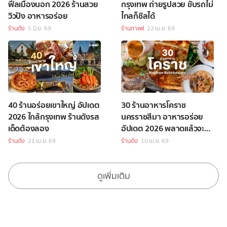
ฟีลเมืองนอก 2026 ร้านสวย
กรุงเทพ ถ่ายรูปสวย ขับรถไม่
วิวปัง อาหารอร่อย
ไกลก็ชิลได้
ร้านดัง
5 มิ.ย. 69
ร้านกาแฟ
22 เม.ย. 69
40 ร้านอร่อยเขาใหญ่ อัปเดต
30 ร้านอาหารโคราช
2026 ใกล้กรุงเทพ ร้านดังรส
นครราชสีมา อาหารอร่อย
เด็ดต้องลอง
อัปเดต 2026 พลาดแล้วจะ
เสียใจ!
ร้านดัง
21 เม.ย. 69
ร้านดัง
10 เม.ย. 69
ดูเพิ่มเติม