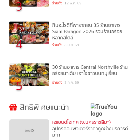
3
ร้านดัง
12 พ.ค. 69
กินอะไรดีที่พารากอน 35 ร้านอาหาร
Siam Paragon 2026 รวมร้านอร่อย
หลากสไตล์
4
ร้านดัง
8 ม.ค. 69
30 ร้านอาหาร Central Northville ร้าน
อร่อยมาเต็ม เอาใจชาวนนทบุเรี่ยน
5
ร้านดัง
3 ก.ค. 69
สิทธิพิเศษแนะนำ
เอแอนด์โอเทค (จ.นครราชสีมา)
อุปกรคอมพิวเตอร์ราคาถูกช่างบริการดี
มาก