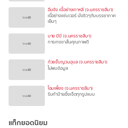
อิ่มจัง เนื้อย่างเกาหลี (จ.นครราชสีมา)
เนื้อย่างแซ่บเวอร์ นั่งชิวๆกับบรรยากาศ
เย็นๆ
บาย บีบี (จ.นครราชสีมา)
การเกงขาสั้นคุณภาพดี
ก๋วยจั๊บญวนอุบล (จ.นครราชสีมา)
ไม่พบข้อมูล
โอมเพี้ยง (จ.นครราชสีมา)
รับทำป้ายอิ้งเจ็ตทุกรูปแบบ
แท็กยอดนิยม