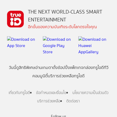
THE NEXT WORLD-CLASS SMART
ENTERTAINMENT
อีกขั้นของความบันเทิงระดับโลกตรงใจคุณ
วันนี้
ดู
สิทธิพิเศษ
อ่าน
เกม
ตาตั้ง
ช้อปปิ้ง
แพ็กเกจ
กล่องทรูไอดีทีวี
คอมมูนิตี้
บริการช่วยเหลือทรูไอดี
เกี่ยวกับทรูไอดี
ข้อกำหนดและเงื่อนไข
นโยบายความเป็นส่วนตัว
บริการช่วยเหลือ
ติดต่อเรา
Follow us