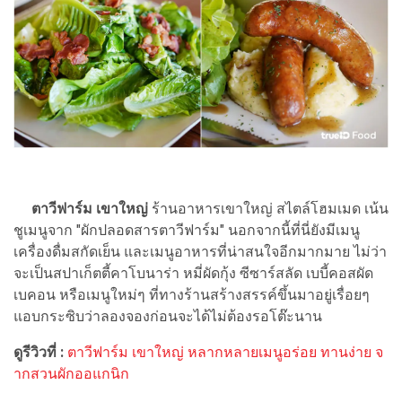
ตาวีฟาร์ม เขาใหญ่
ร้านอาหารเขาใหญ่ สไตล์โฮมเมด เน้น
ชูเมนูจาก "ผักปลอดสารตาวีฟาร์ม" นอกจากนี้ที่นี่ยังมีเมนู
เครื่องดื่มสกัดเย็น และเมนูอาหารที่น่าสนใจอีกมากมาย ไม่ว่า
จะเป็นสปาเก็ตตี้คาโบนาร่า หมี่ผัดกุ้ง ซีซาร์สลัด เบบี้คอสผัด
เบคอน หรือเมนูใหม่ๆ ที่ทางร้านสร้างสรรค์ขึ้นมาอยู่เรื่อยๆ
แอบกระซิบว่าลองจองก่อนจะได้ไม่ต้องรอโต๊ะนาน
ดูรีวิวที่ :
ตาวีฟาร์ม เขาใหญ่ หลากหลายเมนูอร่อย ทานง่าย จ
ากสวนผักออแกนิก