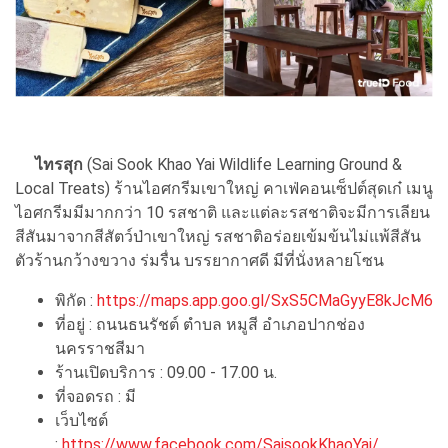
ไทรสุก
(Sai Sook Khao Yai Wildlife Learning Ground &
Local Treats) ร้านไอศกรีมเขาใหญ่ คาเฟ่คอนเซ็ปต์สุดเก๋ เมนู
ไอศกรีมมีมากกว่า 10 รสชาติ และแต่ละรสชาติจะมีการเลียน
สีสันมาจากสีสัตว์ป่าเขาใหญ่ รสชาติอร่อยเข้มข้นไม่แพ้สีสัน
ตัวร้านกว้างขวาง ร่มรื่น บรรยากาศดี มีที่นั่งหลายโซน
พิกัด :
https://maps.app.goo.gl/SxS5CMaGyyE8kJcM6
ที่อยู่ : ถนนธนรัชต์ ตำบล หมูสี อำเภอปากช่อง
นครราชสีมา
ร้านเปิดบริการ : 09.00 - 17.00 น.
ที่จอดรถ : มี
เว็บไซต์
:
https://www.facebook.com/SaisookKhaoYai/