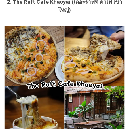
2. The Raft Cafe Khaoyai (เดอะราฟท์ คาเฟ่ เขา
ใหญ่)