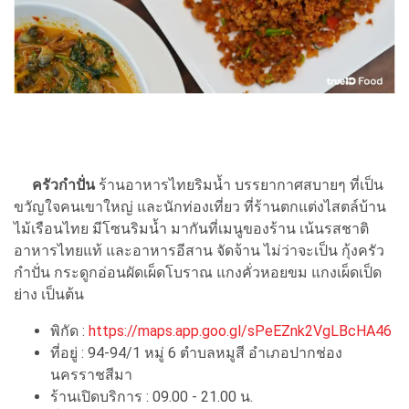
ครัวกำปั่น
ร้านอาหารไทยริมน้ำ บรรยากาศสบายๆ ที่เป็น
ขวัญใจคนเขาใหญ่ และนักท่องเที่ยว ที่ร้านตกแต่งไสตล์บ้าน
ไม้เรือนไทย มีโซนริมน้ำ มากันที่เมนูของร้าน เน้นรสชาติ
อาหารไทยแท้ และอาหารอีสาน จัดจ้าน ไม่ว่าจะเป็น กุ้งครัว
กำปั่น กระดูกอ่อนผัดเผ็ดโบราณ แกงคั่วหอยขม แกงเผ็ดเป็ด
ย่าง เป็นต้น
พิกัด :
https://maps.app.goo.gl/sPeEZnk2VgLBcHA46
ที่อยู่ : 94-94/1 หมู่ 6 ตำบลหมูสี อำเภอปากช่อง
นครราชสีมา
ร้านเปิดบริการ : 09.00 - 21.00 น.