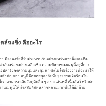
ตล์ฉงชิ่ง คืออะไร
เมืองฉงชิ่งที่รับประทานกันอย่างแพร่หลายตั้งแต่อดีต
แต่กลับอร่อยอย่างเหลือเชื่อ ความพิเศษของเมนูนี้อยู่ที่การ
ปลายังคงความนุ่มและชุ่มฉ่ำ ซึ่งไม่ใช่เรื่องง่ายที่จะทำให้
นสำคัญของเมนูนี้คือซอสสูตรลับที่ปรุงรสรสเผ็ดร้อนใน
สามารถเติมวัตถุดิบอื่น ๆ อย่างเส้นหมี่ เนื้อสัตว์ หรือผัก
ทานเมนูนี้ให้มีรสสัมผัสที่หลากหลายมากขึ้นได้อีกด้วย