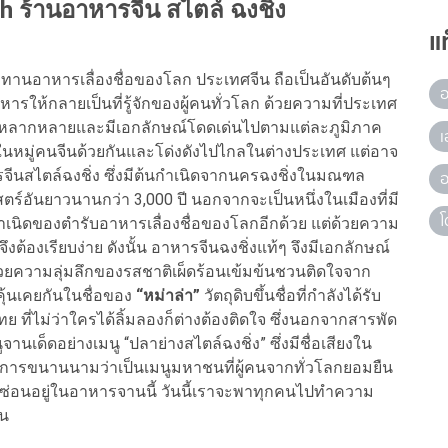
sh ร้านอาหารจีน สไตล์ ฉงชิ่ง
แ
อาหารเลื่องชื่อของโลก ประเทศจีน ถือเป็นอันดับต้นๆ
อ
ให้กลายเป็นที่รู้จักของผู้คนทั่วโลก ด้วยความที่ประเทศ
ามหลากหลายและมีเอกลักษณ์โดดเด่นไปตามแต่ละภูมิภาค
เ
มในหมู่คนจีนด้วยกันและโด่งดังไปไกลในต่างประเทศ แต่อาจ
ารจีนสไตล์ฉงชิ่ง ซึ่งมีต้นกำเนิดจากนครฉงชิ่งในมณฑล
อ
ตร์อันยาวนานกว่า 3,000 ปี นอกจากจะเป็นหนึ่งในเมืองที่มี
โ
ดกำเนิดของตำรับอาหารเลื่องชื่อของโลกอีกด้วย แต่ด้วยความ
งต้องเรียบง่าย ดังนั้น อาหารจีนฉงชิ่งแท้ๆ จึงมีเอกลักษณ์
ด้วยความลุ่มลึกของรสชาติเผ็ดร้อนเข้มข้นชวนติดใจจาก
คุ้นเคยกันในชื่อของ
“หม่าล่า”
วัตถุดิบขึ้นชื่อที่กำลังได้รับ
่ไม่ว่าใครได้ลิ้มลองก็ต่างต้องติดใจ ซึ่งนอกจากสารพัด
านเด็ดอย่างเมนู “ปลาย่างสไตล์ฉงชิ่ง” ซึ่งมีชื่อเสียงใน
้รับการขนานนามว่าเป็นเมนูมหาชนที่ผู้คนจากทั่วโลกยอมยืน
ที่ซ่อนอยู่ในอาหารจานนี้ วันนี้เราจะพาทุกคนไปทำความ
ัน