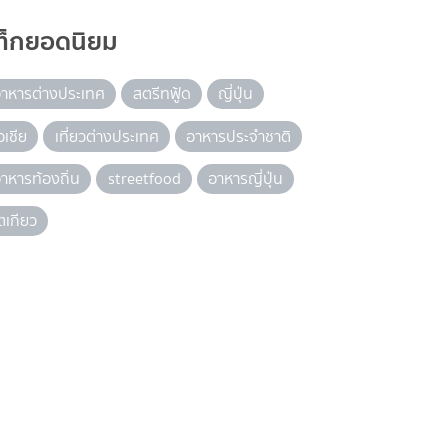
ท็กยอดนิยม
าหารต่างประเทศ
สตรีทฟู้ด
ญี่ปุ่น
อเชีย
เที่ยวต่างประเทศ
อาหารประจำชาติ
าหารท้องถิ่น
streetfood
อาหารญี่ปุ่น
ตเกียว