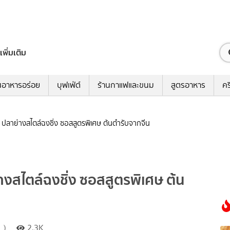
เพิ่มเติม
นอาหารอร่อย
บุฟเฟ่ต์
ร้านกาแฟและขนม
สูตรอาหาร
คร
sh ปลาย่างสไตล์ฉงชิ่ง ซอสสูตรพิเศษ ต้นตำรับจากจีน
่างสไตล์ฉงชิ่ง ซอสสูตรพิเศษ ต้น
 )
2.3K