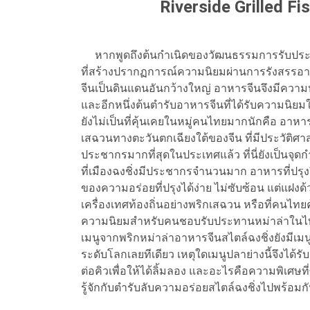
Riverside Grilled Fi
หากพูดถึงต้นกำเนิดของวัฒนธรรมการรับประทาน
ที่สร้างปรากฏการณ์ความนิยมผ่านการรังสรรอาหาร
จีนเป็นดินแดนอันกว้างใหญ่ อาหารจีนจึงมีคว
และอีกหนึ่งต้นตำรับอาหารจีนที่ได้รับความนิย
ยังไม่เป็นที่คุ้นเคยในหมู่คนไทยมากนักคือ อาห
เสฉวนทางตะวันตกเฉียงใต้ของจีน ที่มีประวัติศาส
ประชากรมากที่สุดในประเทศแล้ว ที่นี่ยังเป็นจุ
ที่เมืองฉงชิ่งมีประชากรจำนวนมาก อาหารที่ปรุงจึ
ของความอร่อยที่ปรุงได้ง่าย ไม่ซับซ้อน แต่แฝง
เครื่องเทศท้องถิ่นอย่างพริกเสฉวน หรือที่คนไทย
ความนิยมสำหรับคนชอบรับประทานหม่าล่าในไทย ที
เมนูจากพริกหม่าล่าอาหารจีนสไตล์ฉงชิ่งยังมีเมนูจ
ระดับโลกเลยทีเดียว เหตุใดเมนูปลาย่างนี้จึงได
ต่อคิวเพื่อให้ได้ลิ้มลอง และอะไรคือความพิเศษ
รู้จักกับตำรับลับความอร่อยสไตล์ฉงชิ่งไปพร้อมก