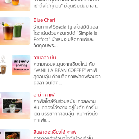
เข้าถึงได้ทุกวัน" มีจุดเริ่มต้นมาจา...
Blue Cheri
ร้านกาแฟ Specialty สไตล์มินิมอล
โดดเด่นด้วยคอนเซปต์ “Simple Is
Perfect” นำเสนอเมล็ดกาแฟและ
วัตถุดิบพร...
วานิลลา บีน
ความหอมละมุนจากเชียงใหม่ กับ
“VANILLA BEAN COFFEE” คาเฟ่
สุดอบอุ่น คั่วเมล็ดกาแฟสดพร้อมวา
นิลลา จนได้ค...
อาม่า คาเฟ่
คาเฟ่สไตล์จีนร่วมสมัยแถวสะพาน
หัน–คลองโอ่งอ่าง อยู่ในตึกเก่ารีโน
เวต บรรยากาศอบอุ่น เหมาะทั้งนั่ง
กาแฟแ...
ลินส์ เดอะเซี่ยงไฮ้ คาเฟ่
การตกแต่งร้านสไตล์เมืองเก่าโม