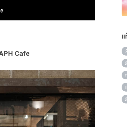
แ
ร
APH Cafe
ร
ก
แ
ร