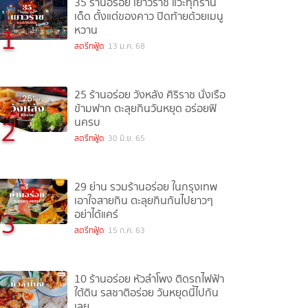
35 ร้านอร่อย เยาวราช แวะทุกร้าน
เด็ด ตั้งแต่ของคาว ปิดท้ายด้วยเมนู
1
หวาน
สตรีทฟู้ด
13 ม.ค. 68
25 ร้านอร่อย วังหลัง ศิริราช นั่งเรือ
ข้ามฟาก ตะลุยกินวันหยุด อร่อยฟิ
2
นครบ
สตรีทฟู้ด
30 มิ.ย. 65
29 ย่าน รวมร้านอร่อย ในกรุงเทพ
เอาใจสายกิน ตะลุยกินกันไปยาวๆ
3
อย่าได้แคร์
สตรีทฟู้ด
15 ก.ค. 63
10 ร้านอร่อย หัวลำโพง ติดรถไฟฟ้า
ใต้ดิน รสชาติอร่อย วันหยุดนี้ไปกัน
เลย