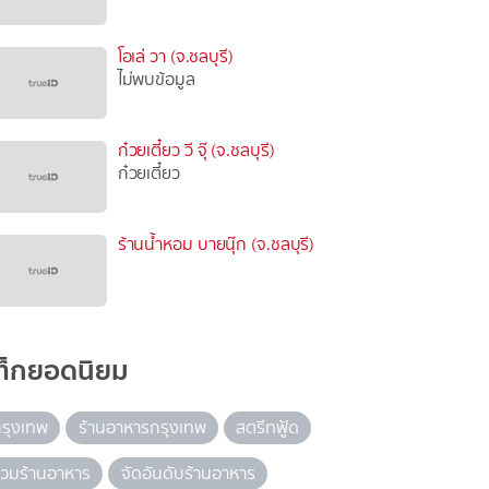
โอเล่ วา (จ.ชลบุรี)
ไม่พบข้อมูล
ก๋วยเตี๋ยว วี จุ๊ (จ.ชลบุรี)
ก๋วยเตี๋ยว
ร้านน้ำหอม บายนุ๊ก (จ.ชลบุรี)
ท็กยอดนิยม
รุงเทพ
ร้านอาหารกรุงเทพ
สตรีทฟู้ด
วมร้านอาหาร
จัดอันดับร้านอาหาร