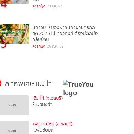
4
สตรีทฟู้ด
2 เม.ย. 62
มัดรวม 9 ของฝากนครนายกยอด
ฮิต 2026 ไปเที่ยวทั้งที ต้องมีติดมือ
5
กลับบ้าน
สตรีทฟู้ด
26 ก.พ. 69
สิทธิพิเศษแนะนำ
เอียะไก่ (จ.ชลบุรี)
ร้านของชำ
แพรวาณัชธ์ (จ.ชลบุรี)
ไม่พบข้อมูล