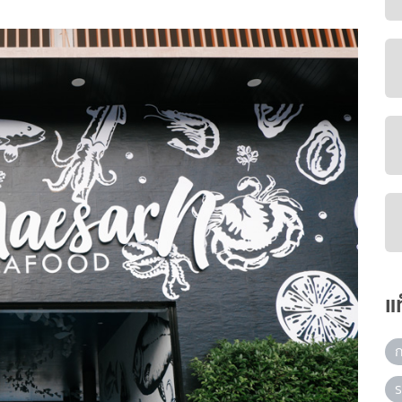
แ
ก
ร