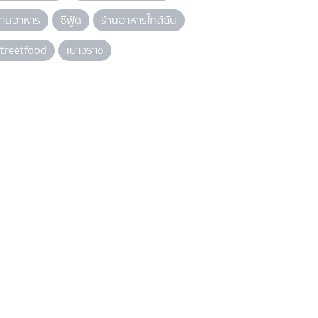
้านอาหาร
ซีฟู้ด
ร้านอาหารใกล้ฉัน
treetfood
เยาวราช