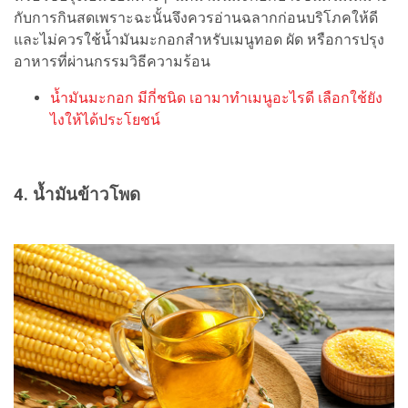
กับการกินสดเพราะฉะนั้นจึงควรอ่านฉลากก่อนบริโภคให้ดี
และไม่ควรใช้น้ำมันมะกอกสำหรับเมนูทอด ผัด หรือการปรุง
อาหารที่ผ่านกรรมวิธีความร้อน
น้ำมันมะกอก มีกี่ชนิด เอามาทำเมนูอะไรดี เลือกใช้ยัง
ไงให้ได้ประโยชน์
4. น้ำมันข้าวโพด