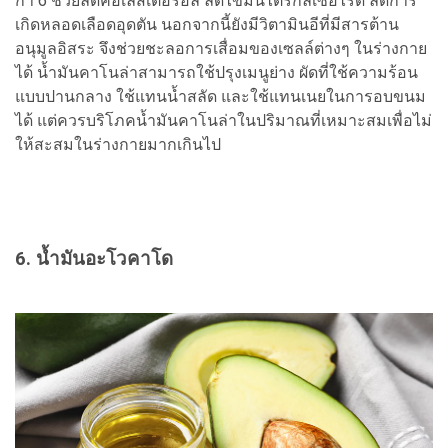
ก้า 6 ช่วยลดคอเลสเตอรอล ลดไขมันไตรกลีเซอไรด์ ลดการ
เกิดหลอดเลือดอุดตัน นอกจากนี้ยังมีวิตามินอีที่มีสารต้าน
อนุมูลอิสระ จึงช่วยชะลอการเสื่อมของเซลล์ต่างๆ ในร่างกาย
ได้ น้ำมันคาโนล่าสามารถใช้ปรุงเมนูย่าง ผัดที่ใช้ความร้อน
แบบปานกลาง ใช้แทนน้ำสลัด และใช้แทนเนยในการอบขนม
ได้ แต่ควรบริโภคน้ำมันคาโนล่าในปริมาณที่เหมาะสมเพื่อไม่
ให้สะสมในร่างกายมากเกินไป
6. น้ำมันอะโวคาโด