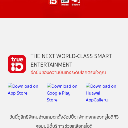
THE NEXT WORLD-CLASS SMART
ENTERTAINMENT
อีกขั้นของความบันเทิงระดับโลกตรงใจคุณ
วันนี้
ดู
สิทธิพิเศษ
อ่าน
เกม
ตาตั้ง
ช้อปปิ้ง
แพ็กเกจ
กล่องทรูไอดีทีวี
คอมมูนิตี้
บริการช่วยเหลือทรูไอดี