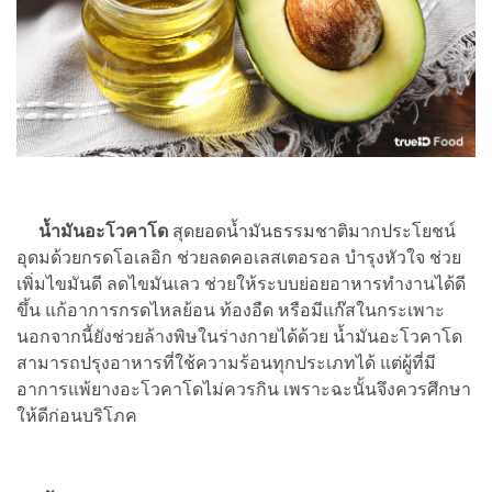
น้ำมันอะโวคาโด
สุดยอดน้ำมันธรรมชาติมากประโยชน์
อุดมด้วยกรดโอเลอิก ช่วยลดคอเลสเตอรอล บำรุงหัวใจ ช่วย
เพิ่มไขมันดี ลดไขมันเลว ช่วยให้ระบบย่อยอาหารทำงานได้ดี
ขึ้น แก้อาการกรดไหลย้อน ท้องอืด หรือมีแก๊สในกระเพาะ
นอกจากนี้ยังช่วยล้างพิษในร่างกายได้ด้วย น้ำมันอะโวคาโด
สามารถปรุงอาหารที่ใช้ความร้อนทุกประเภทได้ แต่ผู้ที่มี
อาการแพ้ยางอะโวคาโดไม่ควรกิน เพราะฉะนั้นจึงควรศึกษา
ให้ดีก่อนบริโภค