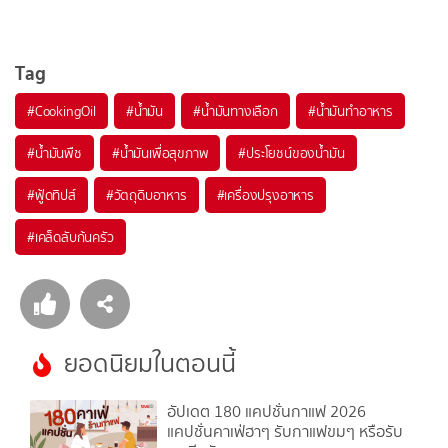
Tag
#
CookingOil
#
น้ำมัน
#
น้ำมันทางเลือก
#
น้ำมันทำอาหาร
#
น้ำมันพืช
#
น้ำมันเพื่อสุขภาพ
#
ประโยชน์ของน้ำมัน
#
ฟู้ดทิปส์
#
วัตถุดิบอาหาร
#
เครื่องปรุงอาหาร
#
เคล็ดลับก้นครัว
ยอดนิยมในตอนนี้
อัปเดต 180 แคปชั่นกาแฟ 2026
แคปชั่นคาเฟ่ฮาๆ รับกาแฟขมๆ หรือรับ