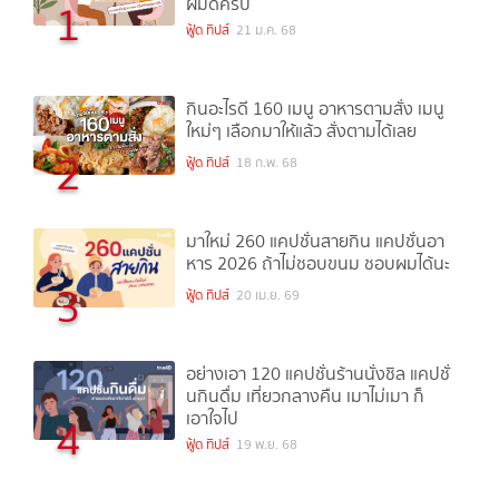
ผมดีครับ
1
ฟู้ด ทิปส์
21 ม.ค. 68
กินอะไรดี 160 เมนู อาหารตามสั่ง เมนู
ใหม่ๆ เลือกมาให้แล้ว สั่งตามได้เลย
2
ฟู้ด ทิปส์
18 ก.พ. 68
มาใหม่ 260 แคปชั่นสายกิน แคปชั่นอา
หาร 2026 ถ้าไม่ชอบขนม ชอบผมได้นะ
3
ฟู้ด ทิปส์
20 เม.ย. 69
อย่างเอา 120 แคปชั่นร้านนั่งชิล แคปชั่
นกินดื่ม เที่ยวกลางคืน เมาไม่เมา ก็
เอาใจไป
4
ฟู้ด ทิปส์
19 พ.ย. 68