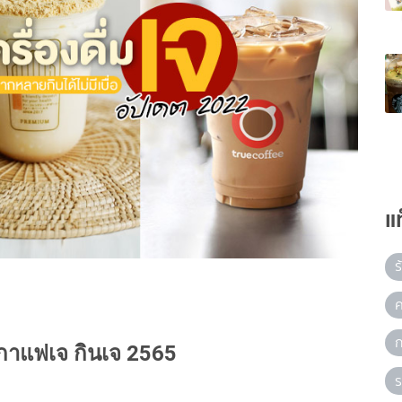
แ
ร
ค
ก
จ กาแฟเจ กินเจ 2565