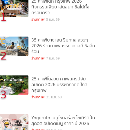
25 คาเฟ่เด็ก กรุงเทพ 2026
กิจกรรมเพียบ เล่นสนุก ชิลได้ทั้ง
1
ครอบครัว
ร้านกาแฟ
5 ม.ค. 69
35 คาเฟ่บางแสน ริมทะเล สวยๆ
2026 ร้านกาแฟบรรยากาศดี ชิลลืม
2
ร้อน
ร้านกาแฟ
7 ม.ค. 69
25 คาเฟ่ในสวน คาเฟ่นครปฐม
อัปเดต 2026 บรรยากาศดี ใกล้
3
กรุงเทพ
ร้านกาแฟ
21 มิ.ย. 68
Yoguruto เมนูไหนอร่อย โยเกิร์ตปั่น
สุดฮิต อัปเดตเมนู ราคา ปี 2026