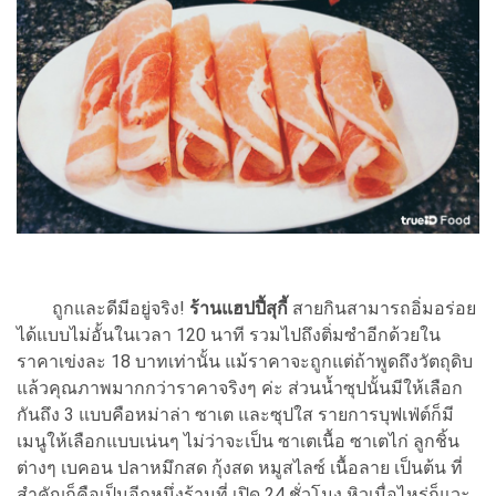
ถูกและดีมีอยู่จริง!
ร้านแฮปปี้สุกี้
สายกินสามารถอิ่มอร่อย
ได้แบบไม่อั้นในเวลา 120 นาที รวมไปถึงติ่มซำอีกด้วยใน
ราคาเข่งละ 18 บาทเท่านั้น แม้ราคาจะถูกแต่ถ้าพูดถึงวัตถุดิบ
แล้วคุณภาพมากกว่าราคาจริงๆ ค่ะ ส่วนน้ำซุปนั้นมีให้เลือก
กันถึง 3 แบบคือหม่าล่า ซาเต และซุปใส รายการบุฟเฟ่ต์ก็มี
เมนูให้เลือกแบบเน่นๆ ไม่ว่าจะเป็น ซาเตเนื้อ ซาเตไก่ ลูกชิ้น
ต่างๆ เบคอน ปลาหมึกสด กุ้งสด หมูสไลซ์ เนื้อลาย เป็นต้น ที่
สำคัญก็คือเป็นอีกหนึ่งร้านที่ เปิด 24 ชั่วโมง หิวเมื่อไหร่ก็แวะ