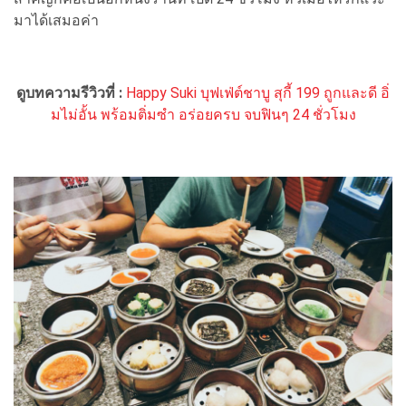
มาได้เสมอค่า
ดูบทความรีวิวที่ :
Happy Suki บุฟเฟ่ต์ชาบู สุกี้ 199 ถูกและดี อิ่
มไม่อั้น พร้อมติ่มซำ อร่อยครบ จบฟินๆ 24 ชั่วโมง