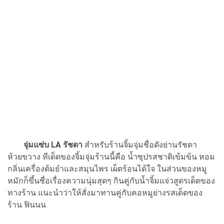
จุ่มแซ่บ LA รัชดา
สำหรับร้านจิ้มจุ่มชื่อดังย่านรัชดา
ห้วยขวาง ทีเด็ดของจิ้มจุ่มร้านนี้คือ น้ำซุปรสชาติเข้มข้น หอม
กลิ่นเครื่องต้มยำและสมุนไพร เผ็ดร้อนได้ใจ ในส่วนของหมู
หมักก็ขึ้นชื่อเรื่องความนุ่มสุดๆ กินคู่กับน้ำจิ้มแจ่วสูตรเด็ดของ
ทางร้าน แนะนำว่าให้สั่งมาทานคู่กับคอหมูย่างรสเด็ดของ
ร้าน ฟินนน