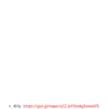
พิกัด :
https://goo.gl/maps/s2ZJoYDmAg5ows6f9