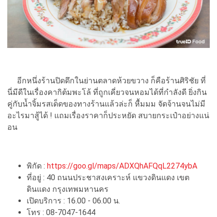
อีกหนึ่งร้านปิดดึกในย่านตลาดห้วยขวาง ก็คือร้านศิริชัย ที่
นี่มีดีในเรื่องคากิต้มพะโล้ ที่ถูกเคี่ยวจนหอมได้ที่กำลังดี ยิ่งกิน
คู่กับน้ำจิ้มรสเด็ดของทางร้านแล้วล่ะก็ หื้มมม จัดจ้านจนไม่มี
อะไรมาสู้ได้ ! แถมเรื่องราคาก็ประหยัด สบายกระเป๋าอย่างแน่
อน
พิกัด :
https://goo.gl/maps/ADXQhAFQqL2274ybA
ที่อยู่ : 40 ถนนประชาสงเคราะห์ แขวงดินแดง เขต
ดินแดง กรุงเทพมหานคร
เปิดบริการ : 16.00 - 06.00 น.
โทร : 08-7047-1644