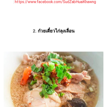
:
https://www.facebook.com/SudZabHuaiKhawng
2.
ก๋วยเตี๋ยวไก่ลุงเลื่อน