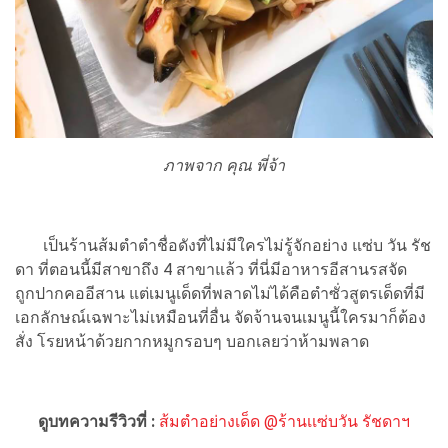
ภาพจาก คุณ พี่จ้า
เป็นร้านส้มตำตำชื่อดังที่ไม่มีใครไม่รู้จักอย่าง แซ่บ วัน รัช
ดา ที่ตอนนี้มีสาขาถึง 4 สาขาแล้ว ที่นี่มีอาหารอีสานรสจัด
ถูกปากคออีสาน แต่เมนูเด็ดที่พลาดไม่ได้คือตำซั่วสูตรเด็ดที่มี
เอกลักษณ์เฉพาะไม่เหมือนที่อื่น จัดจ้านจนเมนูนี้ใครมาก็ต้อง
สั่ง โรยหน้าด้วยกากหมูกรอบๆ บอกเลยว่าห้ามพลาด
ดูบทความรีวิวที่ :
ส้มตำอย่างเด็ด @ร้านเเซ่บวัน รัชดาฯ