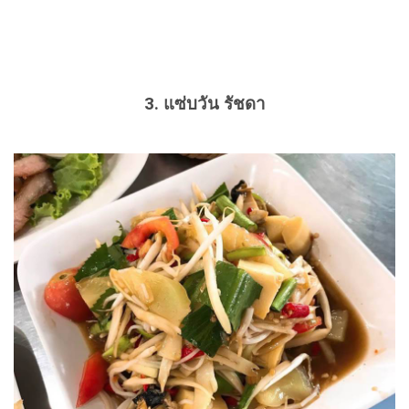
3.
แซ่บวัน รัชดา