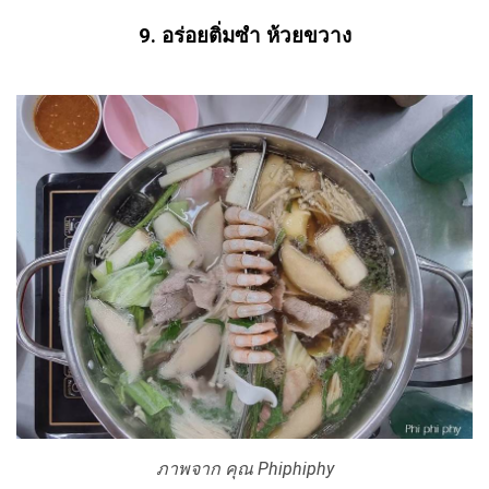
9. อร่อยติ่มซำ ห้วยขวาง
ภาพจาก คุณ Phiphiphy