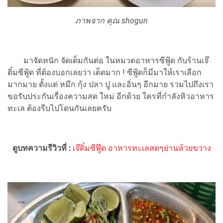
ภาพจาก คุณ shogun
มาจัดหนัก จัดเต็มกันต่อ ในหมวดอาหารซีฟู้ด กับร้านเจ๊
ติ๋มซีฟู้ด ที่ต้องบอกเลยว่า เด็ดมาก ! ซีฟู้ดก็มีมาให้เราเลือก
มากมาย ตั้งแต่ หมึก กุ้ง ปลา ปู และอิ่นๆ อีกมาย รวมไปถึงเรา
ขอรับประกันเรื่องความสด ใหม่ อีกด้วย ใครที่กำลังหิวอาหาร
ทะเล ต้องรีบไปโดนกันเลยครับ
ดูบทความรีวิวที่ :
เจ๊ติ๋มซีฟู๊ด อาหารทะเลสดๆย่านห้วยขวาง