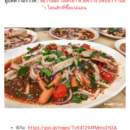
ดูบทความรีวิวที่ :
จัดว่าเด็ด! โคตรยำ ห้วยขวาง แซ่บนัว ร้านย
ำ โดนสักทีซี๊ดแน่นอน
พิกัด :
https://goo.gl/maps/To941294fMmo3Yj3A