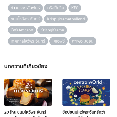
ข่าวประชาสัมพันธ์
คริสปี้ครีม
KFC
ขนมไหว้พระจันทร์
Krispykremethailand
CafeAmazon
KrispyKreme
เทศกาลไหว้พระจันทร์
เคเอฟซี
คาเฟ่อเมซอน
บทความที่เกี่ยวข้อง
20 ร้าน ขนมไหว้พระจันทร์
ช้อปขนมไหว้พระจันทร์กว่า