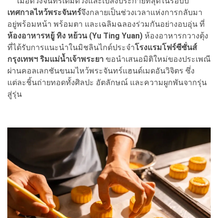
เมื่อดวงจันทร์เต็มดวงและเปล่งประกายที่สุดในรอบปี
เทศกาลไหว้พระจันทร์
จึงกลายเป็นช่วงเวลาแห่งการกลับมา
อยู่พร้อมหน้า พร้อมตา และเฉลิมฉลองร่วมกันอย่างอบอุ่น ที่
ห้องอาหารหยู้ ทิง หย้วน (Yu Ting Yuan)
ห้องอาหารกวางตุ้ง
ที่ได้รับการแนะนำในมิชลินไกด์ประจำ
โรงแรมโฟร์ซีซั่นส์
กรุงเทพฯ ริมแม่น้ำเจ้าพระยา
ขอนำเสนอมิติใหม่ของประเพณี
ผ่านคอลเลกชันขนมไหว้พระจันทร์แฮนด์เมดอันวิจิตร ซึ่ง
แต่ละชิ้นถ่ายทอดทั้งศิลปะ อัตลักษณ์ และความผูกพันจากรุ่น
สู่รุ่น