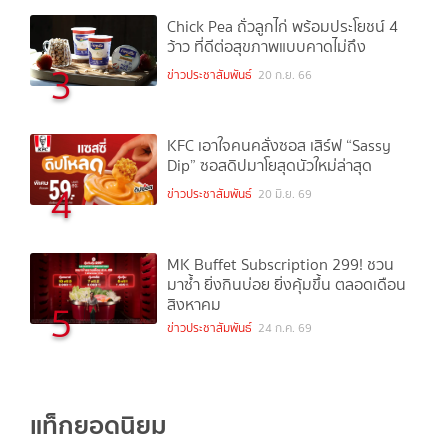
Chick Pea ถั่วลูกไก่ พร้อมประโยชน์ 4
ว้าว ที่ดีต่อสุขภาพแบบคาดไม่ถึง
3
ข่าวประชาสัมพันธ์
20 ก.ย. 66
KFC เอาใจคนคลั่งซอส เสิร์ฟ “Sassy
Dip” ซอสดิปมาโยสุดนัวใหม่ล่าสุด
4
ข่าวประชาสัมพันธ์
20 มิ.ย. 69
MK Buffet Subscription 299! ชวน
มาซ้ำ ยิ่งกินบ่อย ยิ่งคุ้มขึ้น ตลอดเดือน
สิงหาคม
5
ข่าวประชาสัมพันธ์
24 ก.ค. 69
แท็กยอดนิยม