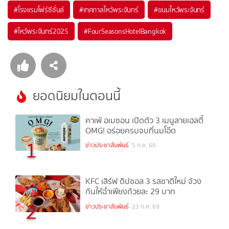
#
โรงแรมโฟร์ซีซั่นส์
#
เทศกาลไหว้พระจันทร์
#
ขนมไหว้พระจันทร์
#
ไหว้พระจันทร์2025
#
FourSeasonsHotelBangkok
ยอดนิยมในตอนนี้
คาเฟ่ อเมซอน เปิดตัว 3 เมนูสายเฮลตี้
OMG! อร่อยครบจบที่นมโอ๊ต
1
ข่าวประชาสัมพันธ์
5 ก.ย. 66
KFC เสิร์ฟ ดิปซอส 3 รสชาติใหม่ จ้วง
กันให้ฉ่ำเพียงถ้วยละ 29 บาท
2
ข่าวประชาสัมพันธ์
23 ก.ค. 69