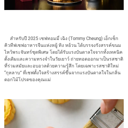
สำหรับปี 2025 เชฟทอมมี่ เฉิง (Tommy Cheung) เอ็กเซ็ก
คิวทีฟเชฟอาหารจีนแห่งหยู้ ทิง หย้วน ได้บรรจงรังสรรค์ขนม
ไหว้พระจันทร์ชุดพิเศษ โดยได้รับแรงบันดาลใจจากทั้งเทคนิค
ดั้งเดิมและความทรงจำในวัยเยาว์ ถ่ายทอดออกมาเป็นรสชาติ
ที่ร่วมสมัยและอบอวลด้วยความรู้สึก โดยเฉพาะรสชาติใหม่
“กุหลาบ” ที่เชฟตั้งใจสร้างสรรค์ขึ้นจากแรงบันดาลใจในกลิ่น
ดอกไม้โปรดของคุณแม่