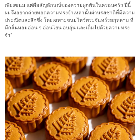
เพียงขนม แต่คือสัญลักษณ์ของความผูกพันในครอบครัว ปีนี้
ผมจึงอยากถ่ายทอดความทรงจำเหล่านั้นผ่านรสชาติที่มีความ
ประณีตและลึกซึ้ง โดยเฉพาะขนมไหว้พระจันทร์รสกุหลาบ ที่
มีกลิ่นหอมอ่อน ๆ อ่อนโยน อบอุ่น และเต็มไปด้วยความทรง
จำ”