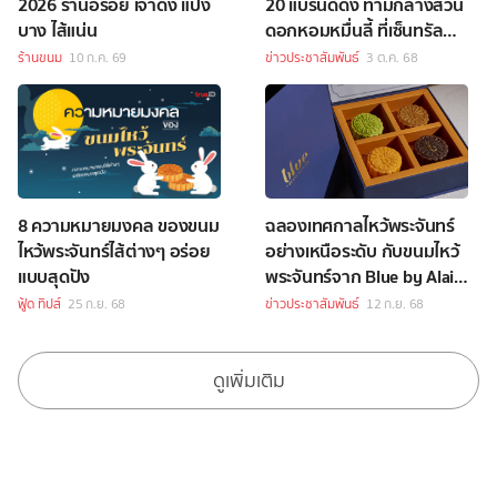
2026 ร้านอร่อย เจ้าดัง แป้ง
20 แบรนด์ดัง ท่ามกลางสวน
บาง ไส้แน่น
ดอกหอมหมื่นลี้ ที่เซ็นทรัล
เวิลด์
ร้านขนม
10 ก.ค. 69
ข่าวประชาสัมพันธ์
3 ต.ค. 68
8 ความหมายมงคล ของขนม
ฉลองเทศกาลไหว้พระจันทร์
ไหว้พระจันทร์ไส้ต่างๆ อร่อย
อย่างเหนือระดับ กับขนมไหว้
แบบสุดปัง
พระจันทร์จาก Blue by Alain
Ducasse
ฟู้ด ทิปส์
25 ก.ย. 68
ข่าวประชาสัมพันธ์
12 ก.ย. 68
ดูเพิ่มเติม