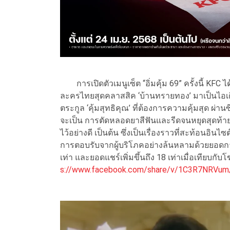
การเปิดตัวเมนูเซ็ต “อิ่มคุ้ม 69” ครั้งนี้ KFC ได
ละครไทยสุดคลาสสิค ‘บ้านทรายทอง’ มาเป็นไอเ
ตระกูล ‘คุ้มสุทธิคุณ’ ที่ต้องการความคุ้มสุด ผ่า
จะเป็น การตัดหลอดยาสีฟันและรีดจนหยุดสุดท้าย,
ไว้อย่างดี เป็นต้น ซึ่งเป็นเรื่องราวที่สะท้อนอ
การตอบรับจากผู้บริโภคอย่างล้นหลามด้วยยอดการมี
เท่า และยอดแชร์เพิ่มขึ้นถึง 18 เท่าเมื่อเทียบก
s://www.facebook.com/share/v/1C3R7NRVum