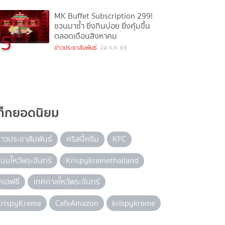
MK Buffet Subscription 299!
ชวนมาซ้ำ ยิ่งกินบ่อย ยิ่งคุ้มขึ้น
5
ตลอดเดือนสิงหาคม
ข่าวประชาสัมพันธ์
24 ก.ค. 69
ท็กยอดนิยม
่าวประชาสัมพันธ์
คริสปี้ครีม
KFC
นมไหว้พระจันทร์
Krispykremethailand
คเอฟซี
เทศกาลไหว้พระจันทร์
KrispyKreme
CafeAmazon
krispykreme