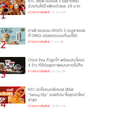
KFC เสิร์ฟ ดิปซอส 3 รสชาติใหม่
จ้วงกันให้ฉ่ำเพียงถ้วยละ 29 บาท
1
ข่าวประชาสัมพันธ์
23 ก.ค. 69
คาเฟ่ อเมซอน เปิดตัว 3 เมนูสายเฮล
ตี้ OMG! อร่อยครบจบที่นมโอ๊ต
2
ข่าวประชาสัมพันธ์
5 ก.ย. 66
Chick Pea ถั่วลูกไก่ พร้อมประโยชน์
4 ว้าว ที่ดีต่อสุขภาพแบบคาดไม่ถึง
3
ข่าวประชาสัมพันธ์
20 ก.ย. 66
KFC เอาใจคนคลั่งซอส เสิร์ฟ
“Sassy Dip” ซอสดิปมาโยสุดนัวใหม่
4
ล่าสุด
ข่าวประชาสัมพันธ์
20 มิ.ย. 69