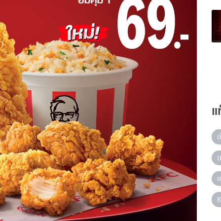
แ
ข
ข
เ