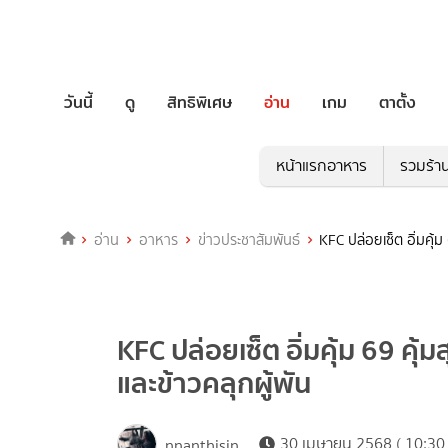
วันนี้
ดู
สิทธิพิเศษ
อ่าน
เกม
ตาตั้ง
หน้าแรกอาหาร
รวมร้า
อ่าน
อาหาร
ข่าวประชาสัมพันธ์
KFC ปล่อยเซ็ต อิ่มคุ้ม
KFC ปล่อยเซ็ต อิ่มคุ้ม 69 คุ้
และข้าวคลุกผู้พัน
30 เมษายน 2568 ( 10:30 
nnanthisin