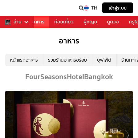
TH
เข้าสู่ระบบ
วงการเพลง
อ่าน
อาหาร
ท่องเที่ยว
ผู้หญิง
ดูดวง
ทรูไ
อาหาร
หน้าแรกอาหาร
รวมร้านอาหารอร่อย
บุฟเฟ่ต์
ร้านกา
FourSeasonsHotelBangkok