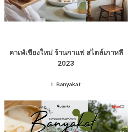
คาเฟ่เชียงใหม่ ร้านกาแฟ สไตล์เกาหลี
2023
1. Banyakat