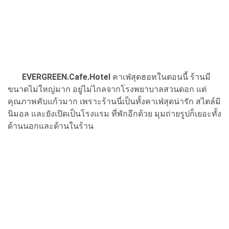
EVERGREEN.Cafe.Hotel
คาเฟ่สุดฮอทในตอนนี้ ร้านมี
ขนาดไม่ใหญ่มาก อยู่ไม่ไกลจากโรงพยาบาลสวนดอก แต่
คุณภาพคับแก้วมาก เพราะร้านนี่เป็นทั้งคาเฟ่สุดน่ารัก สไตล์มิ
นิมอล และยังเปิดเป็นโรงแรม ที่พักอีกด้วย มุมถ่ายรูปก็เยอะทั้ง
ด้านนอกและด้านในร้าน