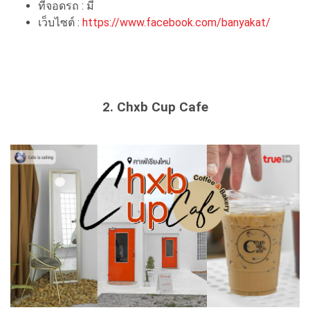
ที่จอดรถ : มี
เว็บไซต์ :
https://www.facebook.com/banyakat/
2. Chxb Cup Cafe