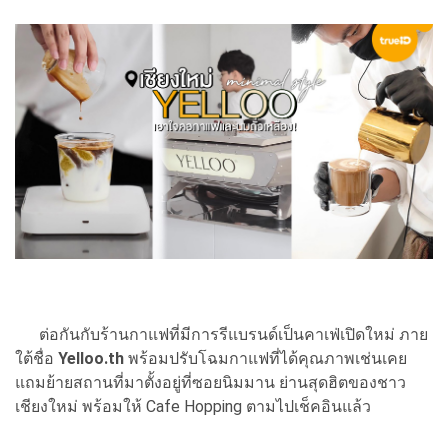
ต่อกันกับร้านกาแฟที่มีการรีแบรนด์เป็นคาเฟ่เปิดใหม่ ภาย
ใต้ชื่อ
Yelloo.th
พร้อมปรับโฉมกาแฟที่ได้คุณภาพเช่นเคย
แถมย้ายสถานที่มาตั้งอยู่ที่ซอยนิมมาน ย่านสุดฮิตของชาว
เชียงใหม่ พร้อมให้ Cafe Hopping ตามไปเช็คอินแล้ว