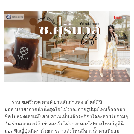
ร้าน
ช.ศรีนวล
คาเฟ่ ย่านสันกำแพง สไตล์มินิ
มอล บรรยากาศน่านั่งสุดใจ ไม่ว่าจะถ่ายรูปมุมไหนก็ออกมา
ชิคไปหมดเลยแม๊! สายคาเฟ่เห็นแล้วจะต้องใจละลายไปตามๆ
กัน ร้านตกแต่งได้อย่างลงตัว ไม่ว่าจะมองไปทางไหนก็ดูมินิ
มอลฟีลญี่ปุ่นนิดๆ ด้วยการตกแต่งโทนสีขาวน้ำตาลที่ผสม