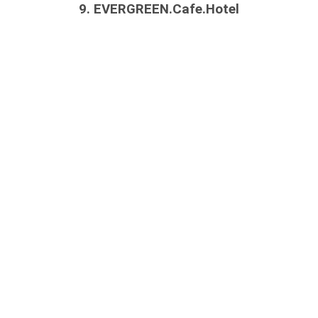
9. EVERGREEN.Cafe.Hotel