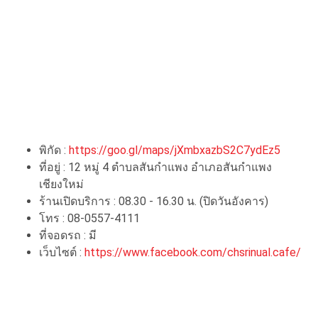
พิกัด :
https://goo.gl/maps/jXmbxazbS2C7ydEz5
ที่อยู่ : 12 หมู่ 4 ตำบลสันกำแพง อำเภอสันกำแพง
เชียงใหม่
ร้านเปิดบริการ : 08.30 - 16.30 น. (ปิดวันอังคาร)
โทร : 08-0557-4111
ที่จอดรถ : มี
เว็บไซต์ :
https://www.facebook.com/chsrinual.cafe/