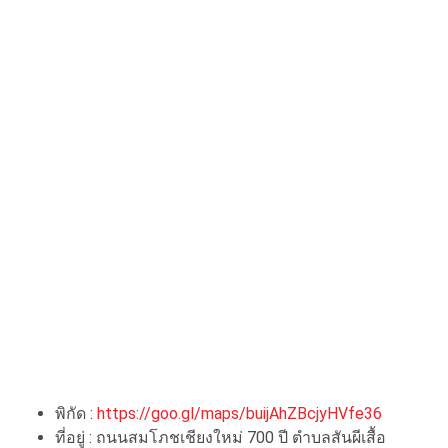
พิกัด :
https://goo.gl/maps/buijAhZBcjyHVfe36
ที่อยู่ : ถนนสมโภชเชียงใหม่ 700 ปี ตำบลสันผีเสื้อ