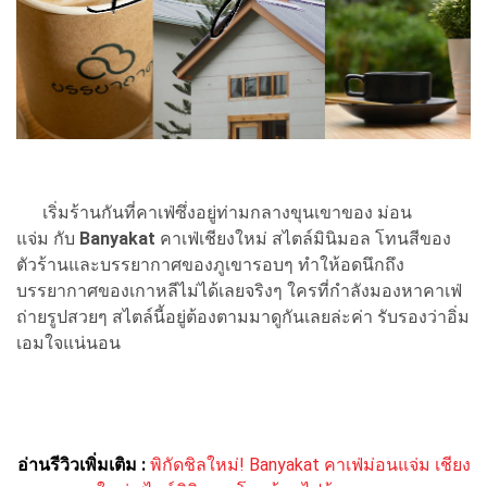
เริ่มร้านกันที่คาเฟ่ซึ่งอยู่ท่ามกลางขุนเขาของ ม่อน
แจ่ม กับ
Banyakat
คาเฟ่เชียงใหม่ สไตล์มินิมอล โทนสีของ
ตัวร้านและบรรยากาศของภูเขารอบๆ ทำให้อดนึกถึง
บรรยากาศของเกาหลีไม่ได้เลยจริงๆ ใครที่กำลังมองหาคาเฟ่
ถ่ายรูปสวยๆ สไตล์นี้อยู่ต้องตามมาดูกันเลยล่ะค่า รับรองว่าอิ่ม
เอมใจแน่นอน
อ่านรีวิวเพิ่มเติม :
พิกัดชิลใหม่! Banyakat คาเฟ่ม่อนแจ่ม เชียง