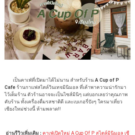
เป็นคาเฟ่ที่เปิดมาได้ไม่นาน สำหรับร้าน
A Cup of P
Cafe
ร้านกาแฟสไตล์วินเทจมินิมอล ที่เค้าพาความน่ารักมา
ไว้เต็มร้าน ตัวร้านอาจจะเป็นไซส์มินิๆ แต่บอกเลยว่าคุณภาพ
คับร้าน ทั้งเครื่องดื่มรสชาติดี และเบเกอรี่ปังๆ ใครมาเที่ยว
เชียงใหม่ช่วงนี้ ห้ามพลาด!!
อ่านรีวิวเพิ่มเติม :
คาเฟ่เปิดใหม่ A Cup Of P สไตล์มินิมอล เชี