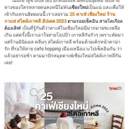
เมื่อเข้าสู่ช่วงปลายปี อีกหนึ่งจังหวัดที่เป็นจุดหมายปลาย
ทางของใครหลายคนคงหนีไม่พ้น
เชียงใหม่
เป็นแน่ และเพื่อให้
เข้ากับเทรนฮิตตอนนี้ เราเลยรวม
25
คาเฟ่
เชียงใหม่ ร้าน
กาแฟ สไตล์เกาหลี อัปเดต 2023
ตามรอยเช็คอิน สายโคเรียล
ต้องเลิฟ!
เป็นที่รู้กันดีว่าคาเฟ่ในเชียงใหม่มีมากมายซะเหลือ
เกิน แต่ครั้งนี้เราเอาใจสายโอปป้า เกาหลีกันรัวๆ เพราะคัดมา
แต่ร้านมินิมอล คลีนๆ สไตล์เกาหลี พร้อมด้วยเค้กหน้าตาน่า
รัก ที่รอให้สาย cafe hopping เมืองเหนือแวะไปเช็คอินกัน ว่า
แล้วอย่ารอช้า ตามมาปักหมุดคาเฟ่เชียงใหม่สไตล์เกาหลีกัน
เลย!