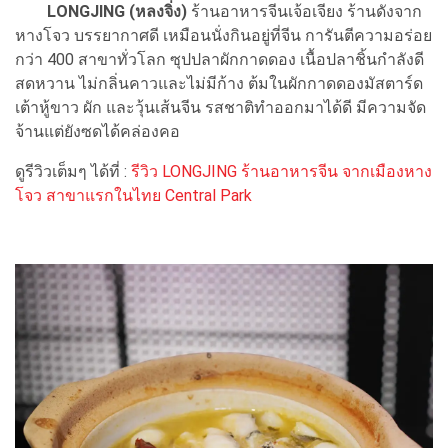
LONGJING (หลงจิ่ง)
ร้านอาหารจีนเจ้อเจียง ร้านดังจาก
หางโจว บรรยากาศดี เหมือนนั่งกินอยู่ที่จีน การันตีความอร่อย
กว่า 400 สาขาทั่วโลก ซุปปลาผักกาดดอง เนื้อปลาชิ้นกำลังดี
สดหวาน ไม่กลิ่นคาวและไม่มีก้าง ต้มในผักกาดดองมัสตาร์ด
เต้าหู้ขาว ผัก และวุ้นเส้นจีน รสชาติทำออกมาได้ดี มีความจัด
จ้านแต่ยังซดได้คล่องคอ
ดูรีวิวเต็มๆ ได้ที่ :
รีวิว LONGJING ร้านอาหารจีน จากเมืองหาง
โจว สาขาแรกในไทย Central Park