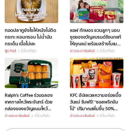
ทอดปลาทูยังไงให้หนังไม่ติด
แอฟ ทักษอร ชวนลูกๆ มอบ
กระทะ หอมกรอบ ไม่น้ำมัน
ชุดของขวัญแบรนด์รังนกแท้
กระเด็น เนื้อไม่เละ
ให้คุณแม่ พร้อมสร้างโมเมนต์
อบอุ่น แคมเปญ ให้แบรนด์
ฟู้ด ทิปส์
1 ชั่วโมงที่แล้ว
ข่าวประชาสัมพันธ์
2 ชั่วโมงที่แล้ว
แทนใจบอกรักแม่คนเก่งของ
ลูก
Ralph's Coffee ร่วมฉลอง
KFC อัปเลเวลความอร่อยมื้อ
เทศกาลไหว้พระจันทร์ ด้วย
วันแม่ รับฟรี! “ซอสพริกจัม
กล่องของขวัญขนมไหว้
โบ้” ปริมาณเพิ่มขึ้น 50%
พระจันทร์สุดพิเศษ
เพียงซื้อชุดบักเก็ตที่ร่วม
ข่าวประชาสัมพันธ์
2 ชั่วโมงที่แล้ว
ข่าวประชาสัมพันธ์
3 ชั่วโมงที่แล้ว
รายการราคา 349 บาทขึ้นไป