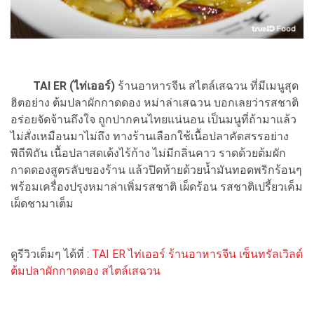
TAI ER (ไท่เออร์)
ร้านอาหารจีน สไตล์เสฉวน ที่มีเมนูสุด
ฮิตอย่าง ต้มปลาผักกาดดอง หม่าล่าเสฉวน บอกเลยว่ารสชาติ
อร่อยจัดจ้านถึงใจ ถูกปากคนไทยแน่นอน เป็นมนูที่ถ้ามาแล้ว
ไม่สั่งเหมือนมาไม่ถึง ทางร้านเลือกใช้เนื้อปลาคัดสรรอย่าง
พิถีพิถัน เนื้อปลาสดเด้งไร้ก้าง ไม่มีกลิ่นคาว ราดด้วยต้มผัก
กาดดองสูตรลับของร้าน แล้วปิดท้ายด้วยน้ำมันทอดพริกร้อนๆ
พร้อมเครื่องปรุงหมาล่าเพิ่มรสชาติ เผ็ดร้อน รสชาติเปรี้ยวเค็ม
เผ็ดชามาเต็ม
ดูรีวิวเต็มๆ ได้ที่ :
TAI ER ไท่เออร์ ร้านอาหารจีน เซ็นทรัลเวิลด์
ต้มปลาผักกาดดอง สไตล์เสฉวน