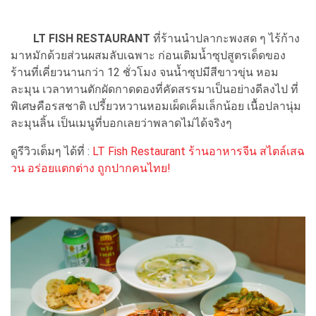
LT FISH RESTAURANT
ที่ร้านนำปลากะพงสด ๆ ไร้ก้าง
มาหมักด้วยส่วนผสมลับเฉพาะ ก่อนเติมน้ำซุปสูตรเด็ดของ
ร้านที่เคี่ยวนานกว่า 12 ชั่วโมง จนน้ำซุปมีสีขาวขุ่น หอม
ละมุน เวลาทานตักผัดกาดดองที่คัดสรรมาเป็นอย่างดีลงไป ที่
พิเศษคือรสชาติ เปรี้ยวหวานหอมเผ็ดเค็มเล็กน้อย เนื้อปลานุ่ม
ละมุนลิ้น เป็นเมนูที่บอกเลยว่าพลาดไม่ได้จริงๆ
ดูรีวิวเต็มๆ ได้ที่ :
LT Fish Restaurant ร้านอาหารจีน สไตล์เสฉ
วน อร่อยแตกต่าง ถูกปากคนไทย!