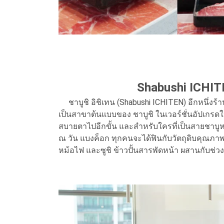
Shabushi ICHIT
ชาบูชิ อิชิเทน (Shabushi ICHITEN) อีกหนึ่งร้
เป็นสาขาต้นแบบของ ชาบูชิ ในเวอร์ชั่นอัปเกรดใหม
สบายตาไปอีกขั้น และสำหรับใครที่เป็นสายชาบูหม้อเ
ณ วัน แบงค็อก ทุกคนจะได้ฟินกับวัตถุดิบคุณภาพดี
หม้อไฟ และซูชิ ข้าวปั้นสารพัดหน้า ผสานกับช่วงเ