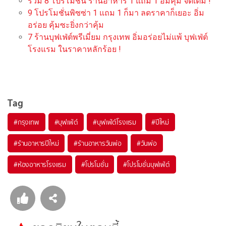
รวม 8 โปรโมชั่น ร้านอาหาร 1 แถม 1 อิ่มคุ้ม จัดเต็ม !
9 โปรโมชั่นพิซซ่า 1 แถม 1 ก็มา ลดราคาก็เยอะ อิ่ม
อร่อย คุ้มซะยิ่งกว่าคุ้ม
7 ร้านบุฟเฟ่ต์พรีเมี่ยม กรุงเทพ อิ่มอร่อยไม่แพ้ บุฟเฟ่ต์
โรงแรม ในราคาหลักร้อย !
Tag
#
กรุงเทพ
#
บุฟเฟ่ต์
#
บุฟเฟ่ต์โรงแรม
#
ปีใหม่
#
ร้านอาหารปีใหม่
#
ร้านอาหารวันพ่อ
#
วันพ่อ
#
ห้องอาหารโรงแรม
#
โปรโมชั่น
#
โปรโมชั่นบุฟเฟ่ต์