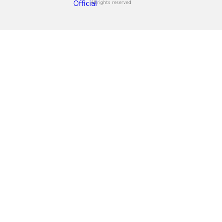
All rights reserved