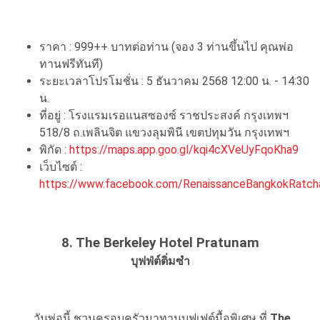
ราคา : 999++ บาทต่อท่าน (จอง 3 ท่านขึ้นไป คุณพ่อ
ทานฟรีทันที)
ระยะเวลาโปรโมชั่น : 5 ธันวาคม 2568 12:00 น. - 14:30
น.
ที่อยู่ : โรงแรมเรอแนสซองซ์ ราชประสงค์ กรุงเทพฯ
518/8 ถ.เพลินจิต แขวงลุมพินี เขตปทุมวัน กรุงเทพฯ
พิกัด :
https://maps.app.goo.gl/kqi4cXVeUyFqoKha9
เว็บไซต์ :
https://www.facebook.com/RenaissanceBangkokRatch
8. The Berkeley Hotel Pratunam
บุฟฟ่ต์ติ่มซำ
วันพ่อนี้ ชวนครอบครัวมาทานบุฟเฟต์มื้อพิเศษ ที่
The