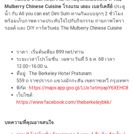
Mulberry Chinese Cuisine
โรงแรม เดอะ เบอร์เคลีย์
ประตู
น้ำ กับ All you can eat Dim Sum ทานกันแบบจุกๆ 2 ชั่วโมง
พร้อมเก็บภาพความประทับใจไปกับกิจกรรม ถ่ายภาพโพรา
รอยด์ และ DIY การ์ดวันพ่อ The Mulberry Chinese Cuisine
ราคา : เริ่มต้นเพียง 899 net/ท่าน​
ระยะเวลาโปรโมชั่น : เฉพาะวันที่ 5 ธ.ค. 68 เวลา
12.00–16.00 น.
ที่อยู่ : The Berkeley Hotel Pratunam
559 ถ.ราชปรารภ แขวงมักกะสัน เขตราชเทวี กรุงเทพฯ
พิกัด :
https://maps.app.goo.gl/LUo1etmyapY6XEHC8
เว็บไซต์ :
https://www.facebook.com/theberkeleybkk/
บทความที่คุณอาจสนใจ