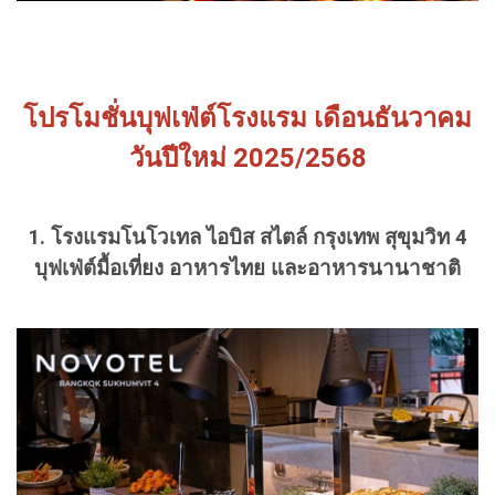
โปรโมชั่นบุฟเฟ่ต์โรงแรม เดือนธันวาคม
วันปีใหม่
2025/2568
1.
โรงแรมโนโวเทล ไอบิส สไตล์ กรุงเทพ สุขุมวิท 4
บุฟเฟ่ต์มื้อเที่ยง อาหารไทย และอาหารนานาชาติ