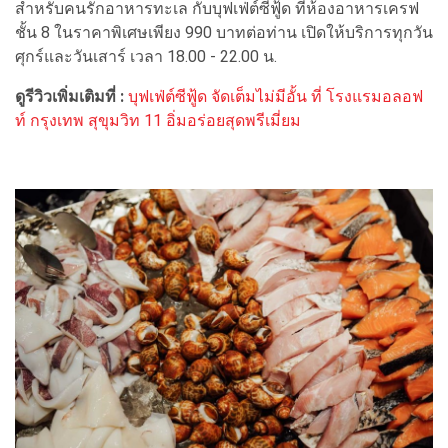
สำหรับคนรักอาหารทะเล กับบุฟเฟ่ต์ซีฟู้ด ที่ห้องอาหารเครฟ
ชั้น 8 ในราคาพิเศษเพียง 990 บาทต่อท่าน เปิดให้บริการทุกวัน
ศุกร์และวันเสาร์ เวลา 18.00 - 22.00 น.
ดูรีวิวเพิ่มเติมที่ :
บุฟเฟ่ต์ซีฟู้ด จัดเต็มไม่มีอั้น ที่ โรงแรมอลอฟ
ท์ กรุงเทพ สุขุมวิท 11 อิ่มอร่อยสุดพรีเมี่ยม