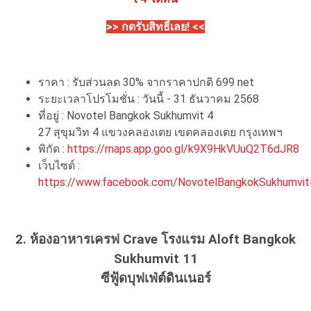
>> กดรับสิทธิ์เลย! <<
ราคา : รับส่วนลด 30% จากราคาปกติ 699 net
ระยะเวลาโปรโมชั่น : วันนี้ - 31 ธันวาคม 2568
ที่อยู่ : Novotel Bangkok Sukhumvit 4
27 สุขุมวิท 4 แขวงคลองเตย เขตคลองเตย กรุงเทพฯ
พิกัด :
https://maps.app.goo.gl/k9X9HkVUuQ2T6dJR8
เว็บไซต์ :
https://www.facebook.com/NovotelBangkokSukhumvit
2. ห้องอาหารเครฟ Crave โรงแรม Aloft Bangkok
Sukhumvit 11
ซีฟู้ดบุฟเฟ่ต์ดินเนอร์