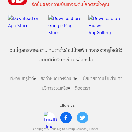
อีกขั้นของความบันเทิงระดับโลกตรงใจคุณ
วันนี้
ดู
สิทธิพิเศษ
อ่าน
เกม
ตาตั้ง
ช้อปปิ้ง
แพ็กเกจ
กล่องทรูไอดีทีวี
คอมมูนิตี้
บริการช่วยเหลือทรูไอดี
เกี่ยวกับทรูไอดี
ข้อกำหนดและเงื่อนไข
นโยบายความเป็นส่วนตัว
บริการช่วยเหลือ
ติดต่อเรา
Follow us
Copyright © True Digital Group Company Limited.