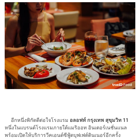
อีกหนึ่งพิกัดดีต่อใจโรงแรม
อลอฟท์ กรุงเทพ สุขุมวิท 11
หนึ่งในแบรนด์โรงแรมภายใต้แมริออท อินเตอร์เนชั่นแนล
พร้อมเปิดให้บริการวีคเอนด์ซีฟู้ดบุฟเฟต์ดินเนอร์อีกครั้ง