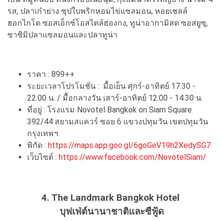
รส, ปลาเก๋าย่าง ซุปใบพริกหอมไข่แซลมอน, หอยเชลล์
ฮอกไกโด ซอสเอ็กซ์โอสไตล์ฮ่องกง, ทูน่าอากามิสด ซอสยูซุ,
ซาซิมิปลาแซลมอนและปลาทูน่า
ราคา : 899++
ระยะเวลาโปรโมชั่น : มื้อเย็น ศุกร์-อาทิตย์ 17.30 -
22.00 น. / มื้อกลางวัน เสาร์-อาทิตย์ 12.00 - 14.30 น.
ที่อยู่ : โรงแรม Novotel Bangkok on Siam Square
392/44 สยามสแควร์ ซอย 6 แขวงปทุมวัน เขตปทุมวัน
กรุงเทพฯ
พิกัด :
https://maps.app.goo.gl/6goGeV19h2XedySG7
เว็บไซต์ :
https://www.facebook.com/NovotelSiam/
4. The Landmark Bangkok Hotel
บุฟเฟ่ต์นานาชาติและซีฟู้ด