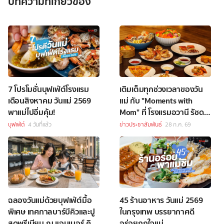
บทความที่เกี่ยวข้อง
7 โปรโมชั่นบุฟเฟ่ต์โรงแรม
เติมเต็มทุกช่วงเวลาของวัน
เดือนสิงหาคม วันแม่ 2569
แม่ กับ "Moments with
พาแม่ไปอิ่มคุ้ม!
Mom" ที่ โรงแรมอวานี รัชดา
กรุงเทพฯ
บุฟเฟ่ต์
4 วันที่แล้ว
ข่าวประชาสัมพันธ์
28 ก.ค. 69
ฉลองวันแม่ด้วยบุฟเฟ่ต์มื้อ
45 ร้านอาหาร วันแม่ 2569
พิเศษ เทศกาลบาร์บีคิวและปู
ในกรุงเทพ บรรยากาศดี
สุดพรีเมียม ณ แอมเบอร์ คิท
อร่อยถูกใจแม่