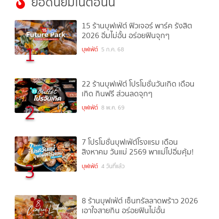
ยอดนิยมในตอนนี้
15 ร้านบุฟเฟ่ต์ ฟิวเจอร์ พาร์ค รังสิต
2026 อิ่มไม่อั้น อร่อยฟินจุกๆ
1
บุฟเฟ่ต์
5 ก.ค. 68
22 ร้านบุฟเฟ่ต์ โปรโมชั่นวันเกิด เดือน
เกิด กินฟรี ส่วนลดจุกๆ
2
บุฟเฟ่ต์
8 พ.ค. 69
7 โปรโมชั่นบุฟเฟ่ต์โรงแรม เดือน
สิงหาคม วันแม่ 2569 พาแม่ไปอิ่มคุ้ม!
3
บุฟเฟ่ต์
4 วันที่แล้ว
8 ร้านบุฟเฟ่ต์ เซ็นทรัลลาดพร้าว 2026
เอาใจสายกิน อร่อยฟินไม่อั้น