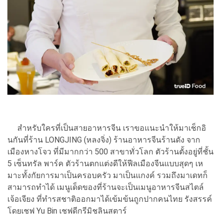
สำหรับใครที่เป็นสายอาหารจีน เราขอแนะนำให้มาเช็กอิ
นกันที่ร้าน LONGJING (หลงจิ่ง) ร้านอาหารจีนร้านดัง จาก
เมืองหางโจว ที่มีมากกว่า 500 สาขาทั่วโลก ตัวร้านตั้งอยู่ที่ชั้น
5 เซ็นทรัล พาร์ค ตัวร้านตกแต่งดีให้ฟีลเมืองจีนแบบสุดๆ เห
มาะทั้งกัยการมาเป็นครอบครัว มาเป็นแกงค์ รวมถึงมาเดทก็
สามารถทำได้ เมนูเด็ดของที่ร้านจะเป็นเมนูอาหารจีนสไตล์
เจ้อเจียง ที่ทำรสชาติออกมาได้เข้มข้นถูกปากคนไทย รังสรรค์
โดยเชฟ Yu Bin เชฟดีกรีมิชลินสตาร์