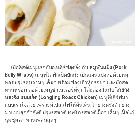
เปิดลิสต์เมนูแรกกับออเดิร์ฟสุดจึ้ง กับ
หมูพันแป้ง (Pork
Belly Wraps)
เมนูที่ได้ฟีลเป็ดปักกิ่ง เป็นแผ่นแป้งห่อด้วยหมู
ทอดปรุงรสหวานๆ เค็มๆ พร้อมฟองเต้าหู้กรอบๆ และผักสด
ทานพร้อม ต่อด้วยเมนูซิกเนเจอร์ที่ทุกโต๊ะต้องสั่ง กับ
ไก่ย่าง
หลงจิ่ง แบบเผ็ด (Longjing Roast Chicken)
เมนูที่เสิร์ฟมา
แบบเร้าใจด้วย เพราะมีเปลวไฟให้ตื่นเต้น ไก่ย่างครึ่งตัว ย่าง
มาแบบสุกกำลังดี ปรุงรสชาติผงพริกรสชาติเผ็ดๆ เค็มๆ เนื้อไก่
นุ่มชุ่มฉ่ำ ทานเพลินสุดๆ