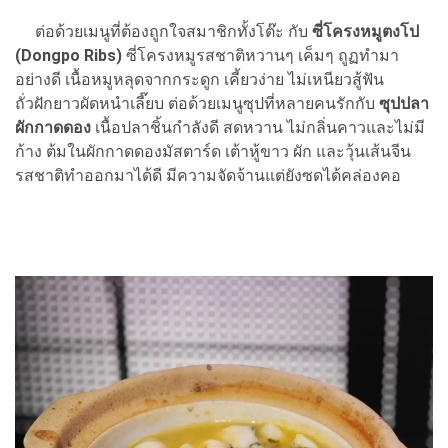
ต่อด้วยเมนูที่ต้องถูกใจสมาชิกทั้งโต๊ะ กับ
ซี่โครงหมูตงโป
(Dongpo Ribs)
ซี่โครงหมูรสชาติหวานๆ เค็มๆ ถูฏทำมา
อย่างดี เนื้อหมูหลุดจากกระดูก เคี้ยวง่าย ไม่เหนียวสู้ฟัน
ถั่วฝักยาวผัดหนำเลี๊ยบ ต่อด้วยเมนูซุปที่หลายคนรักกับ
ซุปปลา
ผักกาดดอง
เนื้อปลาชิ้นกำลังดี สดหวาน ไม่กลิ่นคาวและไม่มี
ก้าง ต้มในผักกาดดองมัสตาร์ด เต้าหู้ขาว ผัก และวุ้นเส้นจีน
รสชาติทำออกมาได้ดี มีความจัดจ้านแต่ยังซดได้คล่องคอ