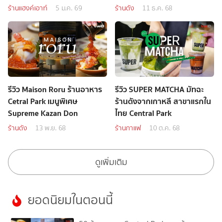
ร้านแฮงค์เอาท์
5 ม.ค. 69
ร้านดัง
11 ธ.ค. 68
รีวิว Maison Roru ร้านอาหาร
รีวิว SUPER MATCHA มัทฉะ
Cetral Park เมนูพิเศษ
ร้านดังจากเกาหลี สาขาแรกใน
Supreme Kazan Don
ไทย Central Park
ร้านดัง
13 พ.ย. 68
ร้านกาแฟ
10 ต.ค. 68
ดูเพิ่มเติม
ยอดนิยมในตอนนี้