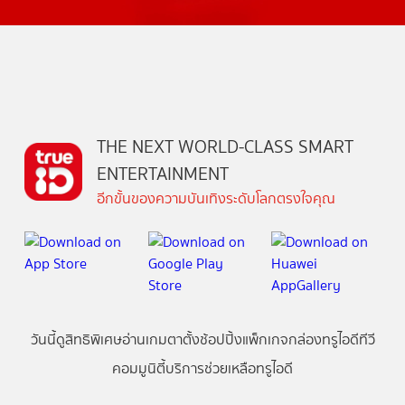
THE NEXT WORLD-CLASS SMART
ENTERTAINMENT
อีกขั้นของความบันเทิงระดับโลกตรงใจคุณ
วันนี้
ดู
สิทธิพิเศษ
อ่าน
เกม
ตาตั้ง
ช้อปปิ้ง
แพ็กเกจ
กล่องทรูไอดีทีวี
คอมมูนิตี้
บริการช่วยเหลือทรูไอดี