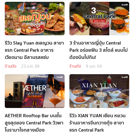
รีวิว Slay Yuan สเลญวน สาขา
3 ร้านอาหารญี่ปุ่น Central
แรก Central Park อาหาร
Park อร่อยฟิน 3 สไตล์ แบบไม่
เวียดนาม อีสานรสแซ่บ
ต้องบินไปกิน!
ร้านดัง
23 ม.ค. 69
ร้านดัง
9 ม.ค. 69
AETHER Rooftop Bar บนชั้น
รีวิว XIAN YUAN เซียน หยวน
สูงสุดของ Central Park วิวพา
ร้านอาหารจีนกวางตุ้ง สาขา
โนรามาใจกลางเมือง
แรก Central Park