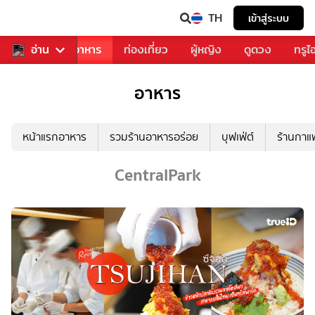
TH
เข้าสู่ระบบ
วงการเพลง
อ่าน
อาหาร
ท่องเที่ยว
ผู้หญิง
ดูดวง
ทรูไ
อาหาร
หน้าแรกอาหาร
รวมร้านอาหารอร่อย
บุฟเฟ่ต์
ร้านกา
CentralPark