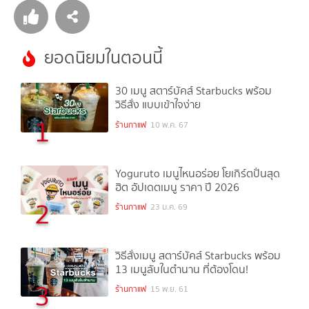
ยอดนิยมในตอนนี้
30 เมนู สตาร์บัคส์ Starbucks พร้อม
วิธีสั่ง แบบเข้าใจง่าย
1
ร้านกาแฟ
10 พ.ค. 67
Yoguruto เมนูไหนอร่อย โยเกิร์ตปั่นสุด
ฮิต อัปเดตเมนู ราคา ปี 2026
2
ร้านกาแฟ
23 ม.ค. 69
วิธีสั่งเมนู สตาร์บัคส์ Starbucks พร้อม
13 เมนูลับในตำนาน ที่ต้องโดน!
3
ร้านกาแฟ
15 พ.ย. 61