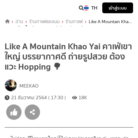
TH
เข้าสู่ระบบ
อ่าน
ร้านกาแฟและขนม
ร้านกาแฟ
Like A Mountain Khao
Yai คาเฟ่เขาใหญ่ บรรยากาศดี ถ่ายรูปสวย ต้องแวะ Hopping 🌳
Like A Mountain Khao Yai คาเฟ่เขา
ใหญ่ บรรยากาศดี ถ่ายรูปสวย ต้อง
แวะ Hopping 🌳
MEEKAO
21 ธันวาคม 2564 ( 17:30 )
18K