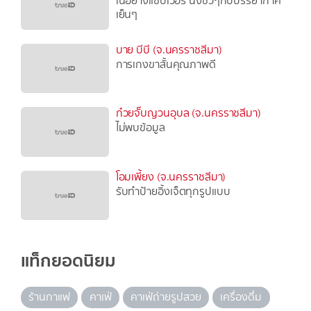
เนื้อย่างแซ่บเวอร์ นั่งชิวๆกับบรรยากาศ
เย็นๆ
บาย บีบี (จ.นครราชสีมา)
การเกงขาสั้นคุณภาพดี
ก๋วยจั๊บญวนอุบล (จ.นครราชสีมา)
ไม่พบข้อมูล
โอมเพี้ยง (จ.นครราชสีมา)
รับทำป้ายอิ้งเจ็ตทุกรูปแบบ
แท็กยอดนิยม
ร้านกาแฟ
คาเฟ่
คาเฟ่ถ่ายรูปสวย
เครื่องดื่ม