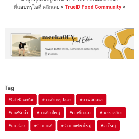
ที่แอปทรูไอดี คลิกเลย
>
TrueID Food Community
<
Tag
#
CafeKhaoYai
#
คาเฟ่ถ่ายรูปสวย
#
คาเฟ่มินิมอล
#
คาเฟ่ริมน้ำ
#
คาเฟ่เขาใหญ่
#
คาเฟ่ในสวน
#
นครราชสีมา
#
ปากช่อง
#
ร้านกาแฟ
#
ร้านกาแฟเขาใหญ่
#
เขาใหญ่