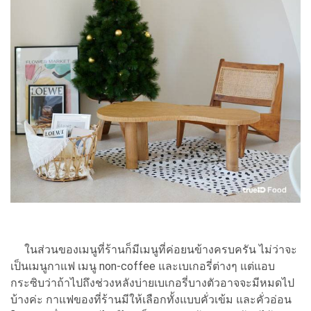
ในส่วนของเมนูที่ร้านก็มีเมนูที่ค่อยนข้างครบครัน ไม่ว่าจะ
เป็นเมนูกาแฟ เมนู non-coffee และเบเกอรี่ต่างๆ แต่แอบ
กระซิบว่าถ้าไปถึงช่วงหลังบ่ายเบเกอรี่บางตัวอาจจะมีหมดไป
บ้างค่ะ กาแฟของที่ร้านมีให้เลือกทั้งแบบคั่วเข้ม และคั่วอ่อน