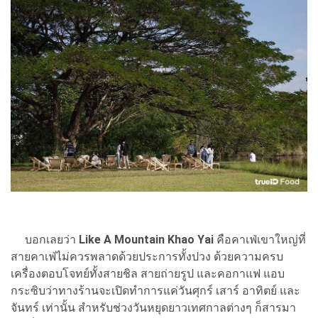
บอกเลยว่า
Like A Mountain Khao Yai
คือคาเฟ่เขาใหญ่ที่
สายคาเฟ่ไม่ควรพลาดด้วยประการทั้งปวง ด้วยความครบ
เครื่องตอบโจทย์ทั้งสายชิล สายถ่ายรูป และคอกาแฟ แอบ
กระซิบว่าทางร้านจะเปิดทำการแค่วันศุกร์ เสาร์ อาทิตย์ และ
จันทร์ เท่านั้น สำหรับช่วงวันหยุดยาวเทศกาลต่างๆ ก็สารมา