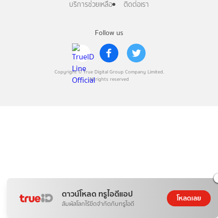
บริการช่วยเหลือ
ติดต่อเรา
Follow us
Copyright © True Digital Group Company Limited.
All rights reserved
ดาวน์โหลด ทรูไอดีแอป
โหลดเลย
สัมผัสโลกไร้ขีดจำกัดกับทรูไอดี