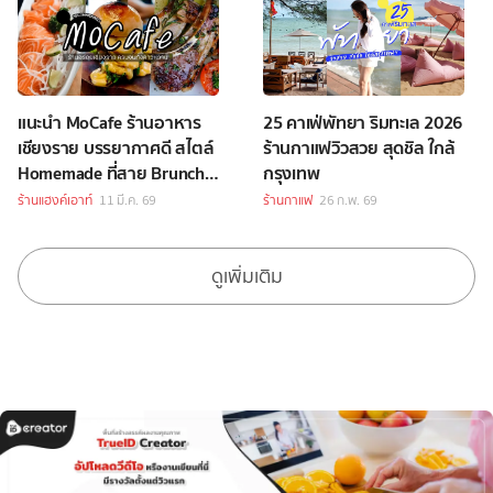
แนะนำ MoCafe ร้านอาหาร
25 คาเฟ่พัทยา ริมทะเล 2026
เชียงราย บรรยากาศดี สไตล์
ร้านกาแฟวิวสวย สุดชิล ใกล้
Homemade ที่สาย Brunch
กรุงเทพ
และเบเกอรี่ต้องตกหลุมรัก!
ร้านแฮงค์เอาท์
11 มี.ค. 69
ร้านกาแฟ
26 ก.พ. 69
ดูเพิ่มเติม