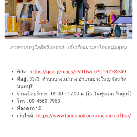
ภาพจากทรูไอดีครีเอเตอร์ :
เก็บเรื่องมาเล่าโดยหนุ่มสุทน
พิกัด :
https://goo.gl/maps/sVTUwckPU1RZFSPA9
ที่อยู่ : 33/3 ตำบลบางแม่นาง อำเภอบางใหญ่ จังหวัด
นนทบุรี
ร้านเปิดบริการ : 09.00 - 17.00 น. (ปิดวันพุธและวันศุกร์)
โทร : 09-4569-7963
ที่จอดรถ : มี
เว็บไซต์ :
https://www.facebook.com/ruedee.coffee/