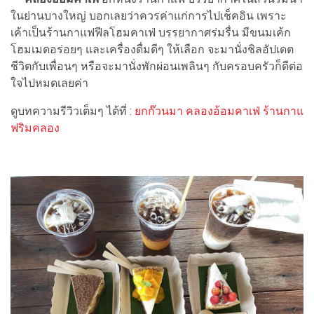
ในย่านบางใหญ่ บอกเลยว่าควรค่าแก่การไปเช็คอิน เพราะ
เค้าเป็นร้านกาแฟฟีลโฮมคาเฟ่ บรรยากาศร่มรื่น มีขนมเค้ก
โฮมเมดอร่อยๆ และเครื่องดื่มดีๆ ให้เลือก จะมานั่งชิลอัปเดต
ชีวิตกับเพื่อนๆ หรือจะมานั่งพักผ่อนเพลินๆ กับครอบครัวก็ดีต่อ
ใจไปหมดเลยค่า
ดูบทความรีวิวเต็มๆ ได้ที่ :
ยกก๊วนมา คลองอ้อมคาเฟ่ ร้านกาแ
ฟริมคลอง