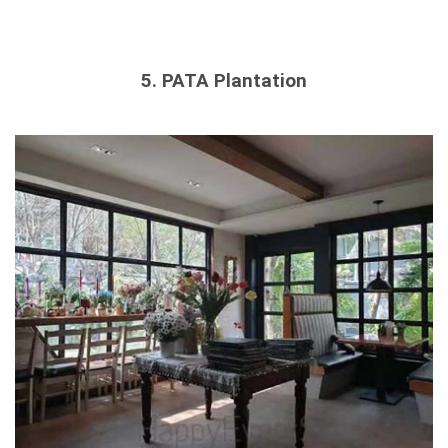
5. PATA Plantation