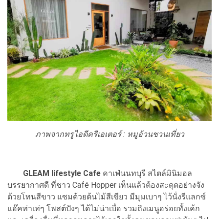
ภาพจากทรูไอดีครีเอเตอร์ : หมูอ้วนชวนเที่ยว
GLEAM lifestyle Cafe
คาเฟ่นนทบุรี สไตล์มินิมอล
บรรยากาศดี ที่ชาว Café Hopper เห็นแล้วต้องสะดุดอย่างจัง
ด้วยโทนสีขาว แซมด้วยต้นไม้สีเขียว มีมุมเบาๆ ไว้นั่งรีแลกซ์
แอ๊คท่าเท่ๆ โพสต์ปังๆ ได้ไม่น่าเบื่อ รวมถึงเมนูอร่อยทั้งเค้ก