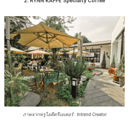
2. RYNN KAFFE Specialty Coffee
ภาพจากทรูไอดีครีเอเตอร์ : Intrend Creator