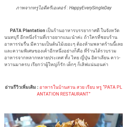
ภาพจากทรูไอดีครีเอเตอร์ : HappyEverySingleDay
PATA Plantation
เป็นร้านอาหารบรรยากาศดี ในจังหวัด
นนทบุรี อีกหนึ่งร้านที่เราอยากแนะนำค่ะ ถ้าใครที่ชอบร้าน
อาหารร่มรื่น มีความเป็นต้นไม้เยอะๆ ต้องห้ามพลาดร้านนี้เลย
และความพิเศษของเค้าอีกหนึ่งอย่างก็คือ ที่ร้านได้รวบรวม
อาหารจากหลากหลายประเทศ ทั้ง ไทย ญี่ปุ่น อิตาเลียน คาว-
หวานมาครบ เรียกว่าผู้ใหญ่ก็รัก เด็กๆ ก็เลิฟแน่นอนค่า
อ่านรีวิวเพิ่มเติม :
อาหารในบ้านสวน สวย เรียบ หรู “PATA PL
ANTATION RESTAURANT”