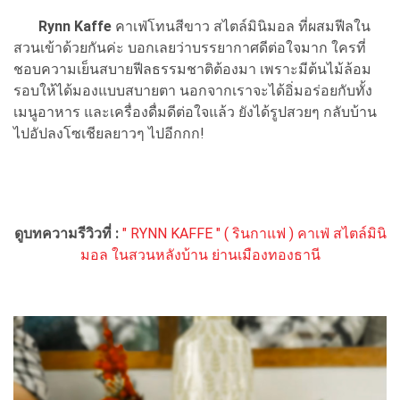
Rynn Kaffe
คาเฟ่โทนสีขาว สไตล์มินิมอล ที่ผสมฟีลใน
สวนเข้าด้วยกันค่ะ บอกเลยว่าบรรยากาศดีต่อใจมาก ใครที่
ชอบความเย็นสบายฟีลธรรมชาติต้องมา เพราะมีต้นไม้ล้อม
รอบให้ได้มองแบบสบายตา นอกจากเราจะได้อิ่มอร่อยกับทั้ง
เมนูอาหาร และเครื่องดื่มดีต่อใจแล้ว ยังได้รูปสวยๆ กลับบ้าน
ไปอัปลงโซเชียลยาวๆ ไปอีกกก!
ดูบทความรีวิวที่ :
" RYNN KAFFE " ( รินกาแฟ ) คาเฟ่ สไตล์มินิ
มอล ในสวนหลังบ้าน ย่านเมืองทองธานี