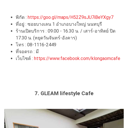
พิกัด :
https://goo.gl/maps/H52Z9sJU7iBeYXgy7
ที่อยู่ : ซอยบางเลน 1 อำเภอบางใหญ่ นนทบุรี
ร้านเปิดบริการ : 09.00 - 16.30 น. / เสาร์-อาทิตย์ ปิด
17.30 น. (หยุดวันจันทร์-อังคาร)
โทร : 08-1116-2449
ที่จอดรถ : มี
เว็บไซต์ :
https://www.facebook.com/klongaomcafe
7. GLEAM lifestyle Cafe