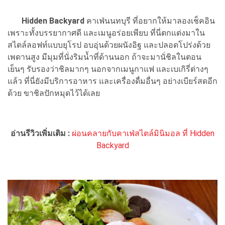
Hidden Backyard
คาเฟ่นนทบุรี ที่อยากให้มาลองเช็คอิน
เพราะทั้งบรรยากาศดี และเมนูอร่อยเพียบ ที่นี่ตกแต่งมาใน
สไตล์ลอฟท์แบบยุโรป อบอุ่นด้วยผนังอิฐ และปลอดโปร่งด้วย
เพดานสูง มีมุมที่นั่งริมน้ำที่ด้านนอก ถ้าจะมานั่ชิลในตอน
เย็นๆ รับรองว่าชิลมากๆ นอกจากเมนูกาแฟ และเบเกิรี่ต่างๆ
แล้ว ที่นี่ยังมีบริการอาหาร และเครื่องดื่มอื่นๆ อย่างเบียร์สดอีก
ด้วย ขาชิลปักหมุดไว้ได้เลย
อ่านรีวิวเพิ่มเติม :
ผ่อนคลายกับคาเฟ่สไตล์มินิมอล ที่ Hidden
Backyard