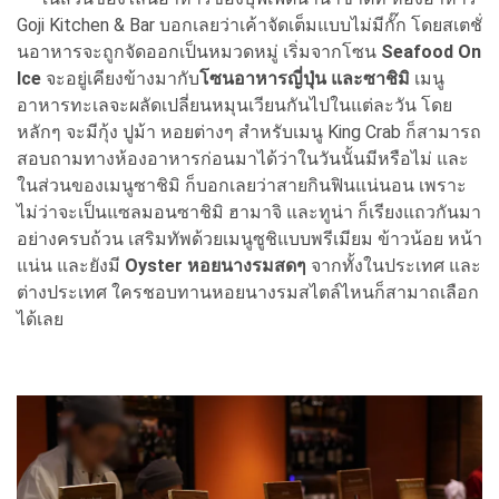
Goji Kitchen & Bar บอกเลยว่าเค้าจัดเต็มแบบไม่มีกั๊ก โดยสเตชั่
นอาหารจะถูกจัดออกเป็นหมวดหมู่ เริ่มจากโซน
Seafood On
Ice
จะอยู่เคียงข้างมากับ
โซนอาหารญี่ปุ่น และซาชิมิ
เมนู
อาหารทะเลจะผลัดเปลี่ยนหมุนเวียนกันไปในแต่ละวัน โดย
หลักๆ จะมีกุ้ง ปูม้า หอยต่างๆ สำหรับเมนู King Crab ก็สามารถ
สอบถามทางห้องอาหารก่อนมาได้ว่าในวันนั้นมีหรือไม่ และ
ในส่วนของเมนูซาชิมิ ก็บอกเลยว่าสายกินฟินแน่นอน เพราะ
ไม่ว่าจะเป็นแซลมอนซาชิมิ ฮามาจิ และทูน่า ก็เรียงแถวกันมา
อย่างครบถ้วน เสริมทัพด้วยเมนูซูชิแบบพรีเมียม ข้าวน้อย หน้า
แน่น และยังมี
Oyster หอยนางรมสดๆ
จากทั้งในประเทศ และ
ต่างประเทศ ใครชอบทานหอยนางรมสไตล์ไหนก็สามาถเลือก
ได้เลย