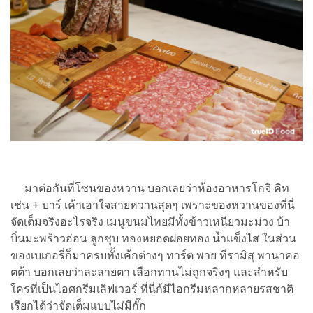
มาต่อกันที่โซนของหวาน บอกเลยว่าห้องอาหารโกจิ คิท
เช่น + บาร์ เค้าเอาใจสายหวานสุดๆ เพราะของหวานของที่นี่
จัดเต็มจริงอะไรจริง เมนูขนมไทยมีทั้งข้าวเหนียวมะม่วง บ้า
บิ่นมะพร้าวอ่อน ลูกชุบ ทองหยอดฝอยทอง น้ำแข็งไส ในส่วน
ของเบเกอรี่ก็มาครบทั้งเค้กต่างๆ ทาร์ต พาย ทีรามิสุ พานาคอ
ตต้า บอกเลยว่าละลายตา เลือกทานไม่ถูกจริงๆ และสำหรับ
ใครที่เป็นไอศกรีมเลิฟเวอร์ ที่นี่ก้มีไอกรีมหลากหลายรสชาติ
เรียกได้ว่าจัดเต็มแบบไม่มีกั๊ก