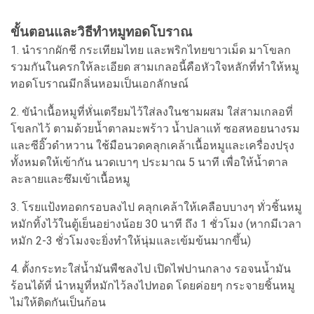
ขั้นตอนและวิธีทำหมูทอดโบราณ
1. นำรากผักชี กระเทียมไทย และพริกไทยขาวเม็ด มาโขลก
รวมกันในครกให้ละเอียด สามเกลอนี้คือหัวใจหลักที่ทำให้หมู
ทอดโบราณมีกลิ่นหอมเป็นเอกลักษณ์
2. ขันำเนื้อหมูที่หั่นเตรียมไว้ใส่ลงในชามผสม ใส่สามเกลอที่
โขลกไว้ ตามด้วยน้ำตาลมะพร้าว น้ำปลาแท้ ซอสหอยนางรม
และซีอิ๊วดำหวาน ใช้มือนวดคลุกเคล้าเนื้อหมูและเครื่องปรุง
ทั้งหมดให้เข้ากัน นวดเบาๆ ประมาณ 5 นาที เพื่อให้น้ำตาล
ละลายและซึมเข้าเนื้อหมู
3. โรยแป้งทอดกรอบลงไป คลุกเคล้าให้เคลือบบางๆ ทั่วชิ้นหมู
หมักทิ้งไว้ในตู้เย็นอย่างน้อย 30 นาที ถึง 1 ชั่วโมง (หากมีเวลา
หมัก 2-3 ชั่วโมงจะยิ่งทำให้นุ่มและเข้มข้นมากขึ้น)
4. ตั้งกระทะใส่น้ำมันพืชลงไป เปิดไฟปานกลาง รอจนน้ำมัน
ร้อนได้ที่ นำหมูที่หมักไว้ลงไปทอด โดยค่อยๆ กระจายชิ้นหมู
ไม่ให้ติดกันเป็นก้อน