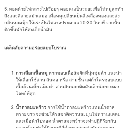
5. ทอดด้วยไฟกลางไปเรื่อยๆ คอยคนเป็นระยะเพื่อให้หมูสุกทั่ว
ถึงและสีสวยสม่ำเสมอ เมื่อหมูเปลี่ยนเป็นสีเหลืองทองและส่ง
กลิ่นหอมฟุ้ง ให้เร่งเป็นไฟแรงประมาณ 20-30 วินาที จากนั้น
ตักขึ้นพักให้สะเด็ดน้ำมัน
เคล็ดลับความอร่อยแบบโบราณ
การเลือกเนื้อหมู
หากชอบเนื้อสัมผัสที่นุ่มชุ่มฉ่ำ แนะนำ
ให้เลือกใช้ส่วน สันคอ หรือ สามชั้น แต่ถ้าใครชอบแบบ
เนื้อล้วนเคี้ยวเต็มคำ ส่วนสันนอกติดมันเล็กน้อยจะตอบ
โจทย์ที่สุด
น้ำตาลมะพร้าว
การใช้น้ำตาลมะพร้าวแทนน้ำตาล
ทรายขาว จะช่วยให้รสชาติหวานละมุนไม่หวานแหลม
และเมื่อนำไปทอด น้ำตาลมะพร้าวจะทำปฏิกิริยากับ
ความร้อนทำให้ผิวหมูมีสีน้ำตาลสวยน่ารับประทาน