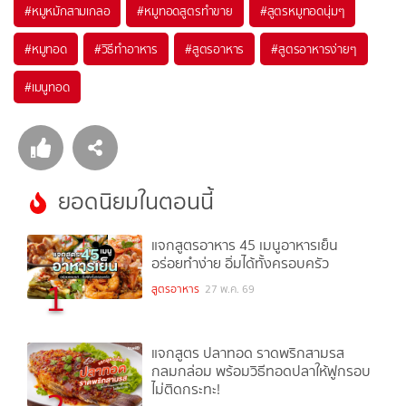
#
หมูหมักสามเกลอ
#
หมูทอดสูตรทำขาย
#
สูตรหมูทอดนุ่มๆ
#
หมูทอด
#
วิธีทำอาหาร
#
สูตรอาหาร
#
สูตรอาหารง่ายๆ
#
เมนูทอด
ยอดนิยมในตอนนี้
แจกสูตรอาหาร 45 เมนูอาหารเย็น
อร่อยทำง่าย อิ่มได้ทั้งครอบครัว
1
สูตรอาหาร
27 พ.ค. 69
แจกสูตร ปลาทอด ราดพริกสามรส
กลมกล่อม พร้อมวิธีทอดปลาให้ฟูกรอบ
ไม่ติดกระทะ!