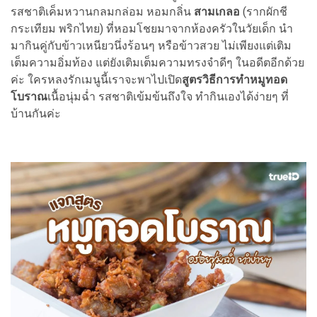
รสชาติเค็มหวานกลมกล่อม หอมกลิ่น
สามเกลอ
(รากผักชี
กระเทียม พริกไทย) ที่หอมโชยมาจากห้องครัวในวัยเด็ก นำ
มากินคู่กับข้าวเหนียวนึ่งร้อนๆ หรือข้าวสวย ไม่เพียงแต่เติม
เต็มความอิ่มท้อง แต่ยังเติมเต็มความทรงจำดีๆ ในอดีตอีกด้วย
ค่ะ ใครหลงรักเมนูนี้เราจะพาไปเปิด
สูตรวิธีการทำหมูทอด
โบราณ
เนื้อนุ่มฉ่ำ รสชาติเข้มข้นถึงใจ ทำกินเองได้ง่ายๆ ที่
บ้านกันค่ะ