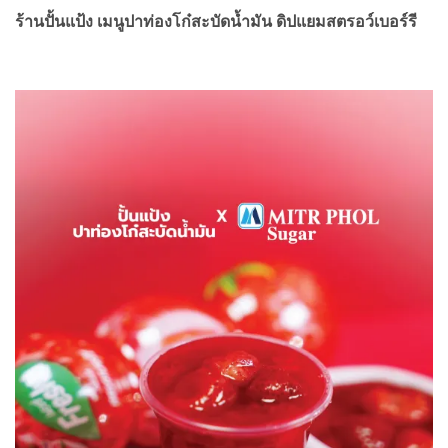
ร้านปั้นแป้ง เมนูปาท่องโก๋สะบัดน้ำมัน ดิปแยมสตรอว์เบอร์รี