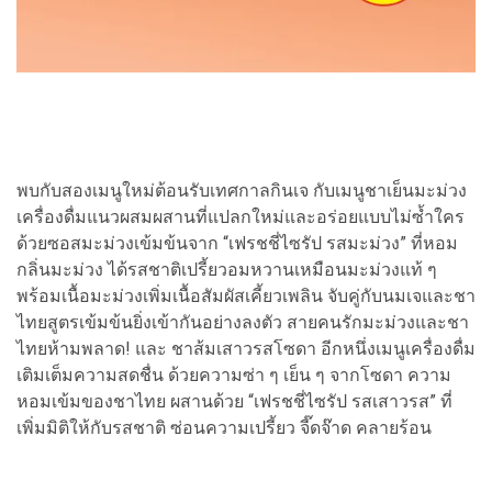
พบกับสองเมนูใหม่ต้อนรับเทศกาลกินเจ กับเมนูชาเย็นมะม่วง
เครื่องดื่มแนวผสมผสานที่แปลกใหม่และอร่อยแบบไม่ซ้ำใคร
ด้วยซอสมะม่วงเข้มข้นจาก “เฟรชชี่ไซรัป รสมะม่วง” ที่หอม
กลิ่นมะม่วง ได้รสชาติเปรี้ยวอมหวานเหมือนมะม่วงแท้ ๆ
พร้อมเนื้อมะม่วงเพิ่มเนื้อสัมผัสเคี้ยวเพลิน จับคู่กับนมเจและชา
ไทยสูตรเข้มข้นยิ่งเข้ากันอย่างลงตัว สายคนรักมะม่วงและชา
ไทยห้ามพลาด! และ ชาส้มเสาวรสโซดา อีกหนึ่งเมนูเครื่องดื่ม
เติมเต็มความสดชื่น ด้วยความซ่า ๆ เย็น ๆ จากโซดา ความ
หอมเข้มของชาไทย ผสานด้วย “เฟรชชี่ไซรัป รสเสาวรส” ที่
เพิ่มมิติให้กับรสชาติ ซ่อนความเปรี้ยว จี๊ดจ๊าด คลายร้อน