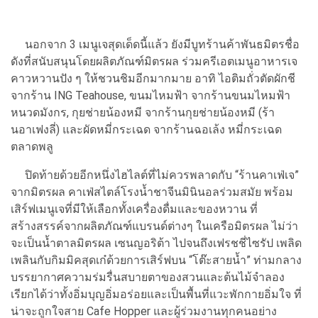
นอกจาก 3 เมนูเจสุดเด็ดนี้แล้ว ยังมีบูทร้านค้าพันธมิตรชื่อ
ดังที่สนับสนุนโดยผลิตภัณฑ์มิตรผล ร่วมครีเอตเมนูอาหารเจ
คาวหวานปัง ๆ ให้ชวนชิมอีกมากมาย อาทิ ไอติมถั่วตัดผักชี
จากร้าน ING Teahouse, ขนมไหมฟ้า จากร้านขนมไหมฟ้า
หนวดมังกร, กุยช่ายน้องหมี จากร้านกุยช่ายน้องหมี (ร้า
นอาเฟงลี่) และผัดหมี่กระเฉด จากร้านฉอเล้ง หมี่กระเฉด
ตลาดพลู
ปิดท้ายด้วยอีกหนึ่งไฮไลต์ที่ไม่ควรพลาดกับ “ร้านคาเฟ่เจ”
จากมิตรผล คาเฟ่สไตล์โรงน้ำชาจีนมินินอลร่วมสมัย พร้อม
เสิร์ฟเมนูเจที่มีให้เลือกทั้งเครื่องดื่มและของหวาน ที่
สร้างสรรค์จากผลิตภัณฑ์แบรนด์ต่างๆ ในเครือมิตรผล ไม่ว่า
จะเป็นน้ำตาลมิตรผล เซนญอริต้า ไปจนถึงเฟรชชี่ไซรัป เพลิด
เพลินกับกิมมิคสุดเก๋ด้วยการเสิร์ฟบน “โต๊ะสายน้ำ” ท่ามกลาง
บรรยากาศความร่มรื่นสบายตาของสวนและต้นไม้จำลอง
เรียกได้ว่าทั้งอิ่มบุญอิ่มอร่อยและเป็นพื้นที่แวะพักกายอิ่มใจ ที่
น่าจะถูกใจสาย Cafe Hopper และผู้ร่วมงานทุกคนอย่าง