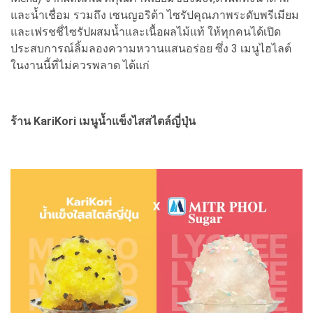
และน้ำเชื่อม รวมถึง เซนญอริต้า ไซรัปคุณภาพระดับพรีเมียม
และเฟรชชี่ไซรัปผสมน้ำและเนื้อผลไม้แท้ ให้ทุกคนได้เปิด
ประสบการณ์ลิ้มลองความหวานแสนอร่อย ซึ่ง 3 เมนูไฮไลต์
ในงานนี้ที่ไม่ควรพลาด ได้แก่
ร้าน KariKori เมนูน้ำแข็งไสสไตล์ญี่ปุ่น