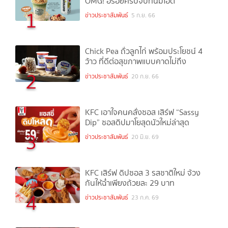
OMG! อร่อยครบจบที่นมโอ๊ต
1
ข่าวประชาสัมพันธ์
5 ก.ย. 66
Chick Pea ถั่วลูกไก่ พร้อมประโยชน์ 4
ว้าว ที่ดีต่อสุขภาพแบบคาดไม่ถึง
2
ข่าวประชาสัมพันธ์
20 ก.ย. 66
KFC เอาใจคนคลั่งซอส เสิร์ฟ “Sassy
Dip” ซอสดิปมาโยสุดนัวใหม่ล่าสุด
3
ข่าวประชาสัมพันธ์
20 มิ.ย. 69
KFC เสิร์ฟ ดิปซอส 3 รสชาติใหม่ จ้วง
กันให้ฉ่ำเพียงถ้วยละ 29 บาท
4
ข่าวประชาสัมพันธ์
23 ก.ค. 69