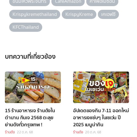
ขนมไหว้พระจันทร์
CafeAmazon
คาเฟ่อเมซอน
Krispykremethailand
KrispyKreme
เคเอฟซี
KFCThailand
บทความที่เกี่ยวข้อง
15 ร้านอาหารเจ ร้านดังใน
อัปเดตของกิน 7-11 ออกใหม่
ตำนาน กินเจ 2568 ตะลุย
อาหารเจแซ่บๆ ในเซเว่น ปี
ย่านดังทั่วกรุงเทพ !
2025 เมนูน่ากิน
ร้านดัง
22 ต.ค. 68
ร้านดัง
20 ต.ค. 68