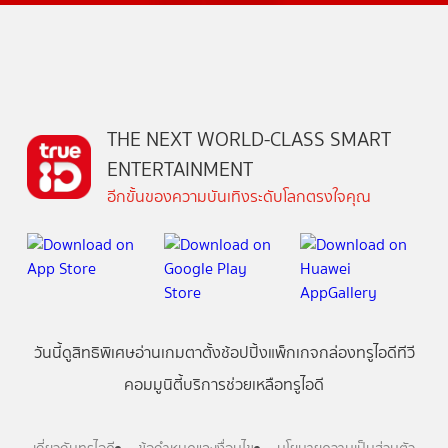
THE NEXT WORLD-CLASS SMART
ENTERTAINMENT
อีกขั้นของความบันเทิงระดับโลกตรงใจคุณ
วันนี้
ดู
สิทธิพิเศษ
อ่าน
เกม
ตาตั้ง
ช้อปปิ้ง
แพ็กเกจ
กล่องทรูไอดีทีวี
คอมมูนิตี้
บริการช่วยเหลือทรูไอดี