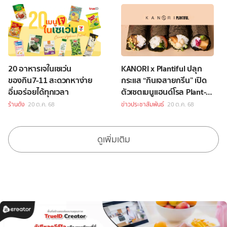
20 อาหารเจในเซเว่น
KANORI x Plantiful ปลุก
ของกิน7-11 สะดวกหาง่าย
กระแส “กินเจสายกรีน” เปิด
อิ่มอร่อยได้ทุกเวลา
ตัวเซตเมนูแฮนด์โรล Plant-
Based ต้อนรับเทศกาลกินเจ
ร้านดัง
20 ต.ค. 68
ข่าวประชาสัมพันธ์
20 ต.ค. 68
ดูเพิ่มเติม