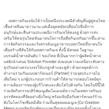
เทศกาลกินเจนับได้ว่าเป็นหนึ่งประเพณีสำคัญที่อยู่คู่คนไทย
เชื้อสายจีนมายาวนาน แต่เมื่อยุคสมัยเปลี่ยนไปจึงมีการ
อนุรักษ์และสืบสานประเพณีการกินเจให้คงอยู่ ด้วยการส่ง
เสริมให้คนรุ่นใหม่หันมาสนใจการถือศีลกินเจกันมากขึ้น ผ่าน
การจัดกิจกรรมและรังสรรค์เมนูอาหารแปลกใหม่ที่น่าสนใจ
เพื่อสร้างสีสันให้กับเทศกาลกินเจ ทั้งนี้ มิตรผล ในฐานะ
แบรนด์น้ำตาลอันดับ 1 ของไทย ที่เป็นมากกว่าผู้ผลิตน้ำตาล
แต่ยังนำเสนอ Solution Provider ส่งมอบความเหนือระดับทาง
ธุรกิจอย่างครบวงจรให้แก่ลูกค้าและคู่ค้า ด้วยกลยุทธ์การ
ทำงานร่วมกันแบบพาร์ทเนอร์ (Partner) ร่วมจุดประกายไอ
เดียใหม่ ๆ แก่ผู้ประกอบการร้านค้าให้สามารถตอบโจทย์ทุก
ความต้องการของผู้บริโภคและเติบโตไปด้วยกัน โดยในปีนี้ได้
ร่วมจัดกิจกรรมเสิร์ฟเมนูเติมโมเมนท์หวานในเทศกาลกินเจ
บรรทัดทองที่จัดอย่างยิ่งใหญ่ พร้อมจับมือกับพาร์ทเนอร์ร้าน
ดังในโลกโซเชียลมีเดีย ร่วมปั้นสุดยอดเมนูเจ (Co-Creation
Menu) จากผลิตภัณฑ์คุณภาพเยี่ยมของมิsv,ตรผลทั้งน้ำตาล