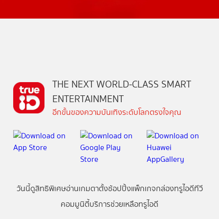
THE NEXT WORLD-CLASS SMART
ENTERTAINMENT
อีกขั้นของความบันเทิงระดับโลกตรงใจคุณ
วันนี้
ดู
สิทธิพิเศษ
อ่าน
เกม
ตาตั้ง
ช้อปปิ้ง
แพ็กเกจ
กล่องทรูไอดีทีวี
คอมมูนิตี้
บริการช่วยเหลือทรูไอดี