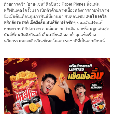
ด้วยการคว้า “ฮาย-เซน” ศิลปินวง Paper Planes นั่งแท่น
พรีเซ็นเตอร์ครั้งแรก เปิดตัวด้วยภาพเบื้องหลังการถ่ายทำภาพ
นิ่งเมื่อต้นเดือนกุมภาพันธ์ที่ผ่านมา กับคอนเซป
เทสโต เดวิล
พริกจักรพรรดิ เผ็ดฝังลิ้น มันส์จัด พริกชัดๆ
ขนมมันฝรั่งแท้
ทอดกรอบที่อัปเกรดความเผ็ดมากกว่าเดิม มาพร้อมลูกเล่นสุด
มันส์ที่คนคิดถึงกินแล้วลิ้นเปลี่ยนสี ตอกย้ำจุดแข็งเรื่อง
นวัตกรรมของผลิตภัณฑ์เทสโตและรสชาติที่เป็นเอกลักษณ์