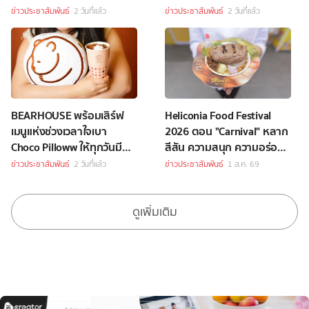
พระจันทร์สุดพิเศษ
เพียงซื้อชุดบักเก็ตที่ร่วม
ข่าวประชาสัมพันธ์
2 วันที่แล้ว
ข่าวประชาสัมพันธ์
2 วันที่แล้ว
รายการราคา 349 บาทขึ้นไป
BEARHOUSE พร้อมเสิร์ฟ
Heliconia Food Festival
เมนูแห่งช่วงเวลาใจเบา
2026 ตอน "Carnival" หลาก
Choco Pilloww ให้ทุกวันมี
สีสัน ความสนุก ความอร่อย
“Soft Moment”
Celebrity Chef กว่า 70 ชีวิต
ข่าวประชาสัมพันธ์
2 วันที่แล้ว
ข่าวประชาสัมพันธ์
1 ส.ค. 69
ดูเพิ่มเติม