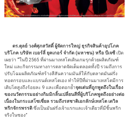
ดร.ตุลย์ วงศ์ศุภสวัสดิ์
ผู้จัดการใหญ่ ธุรกิจสินค้าอุปโภค
บริโภค บริษัท เบอร์ลี่ ยุคเกอร์ จำกัด (มหาชน) หรือ บีเจซี
เปิด
เผยว่า
“
ในปี 2565 ที่ผ่านมาเทสโตเดินเกมรุกด้วยผลิตภัณฑ์
ใหม่ และกิจกรรมทางการตลาดจัดเต็มตลอดทั้งปี รวมถึงการ
ปรับโฉมผลิตภัณฑ์สร้างสีสันความมันส์ให้กับตลาดมันฝรั่ง
ทอดกรอบและแบรนด์เทสโตเอง ทำให้ปีที่ผ่านมาเทสโตมีการ
เติบโตสูงถึงร้อยละ 9 และเพื่อตอกย้ำ
จุดเด่นที่ถูกพูดถึงในเรื่อง
ของนวัตกรรมอย่างกิมมิกลิ้นเปลี่ยนสีที่ผู้บริโภคพูดถึงอย่างต่อ
เนื่องในกระแสโซเชี่ยล รวมถึงรสชาติเอกลักษ์เทสโต เดวิล
พริกจักรพรรดิ
ซึ่งเป็นมันฝรั่งเจ้าแรกและเจ้าเดียวที่มีชิ้นพริก
จริงในซอง”