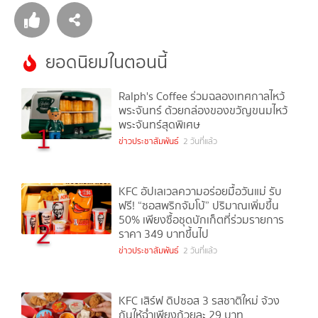
ยอดนิยมในตอนนี้
Ralph's Coffee ร่วมฉลองเทศกาลไหว้
พระจันทร์ ด้วยกล่องของขวัญขนมไหว้
พระจันทร์สุดพิเศษ
1
ข่าวประชาสัมพันธ์
2 วันที่แล้ว
KFC อัปเลเวลความอร่อยมื้อวันแม่ รับ
ฟรี! “ซอสพริกจัมโบ้” ปริมาณเพิ่มขึ้น
50% เพียงซื้อชุดบักเก็ตที่ร่วมรายการ
2
ราคา 349 บาทขึ้นไป
ข่าวประชาสัมพันธ์
2 วันที่แล้ว
KFC เสิร์ฟ ดิปซอส 3 รสชาติใหม่ จ้วง
กันให้ฉ่ำเพียงถ้วยละ 29 บาท