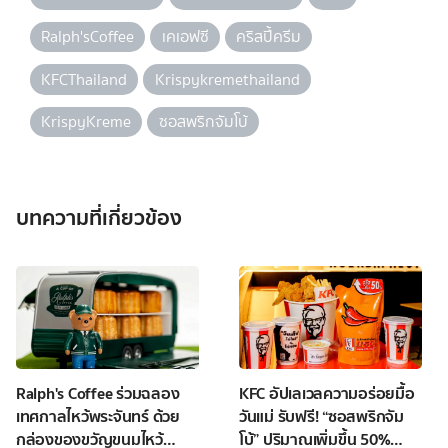
Ralph'sCoffee
เคเอฟซี
คริสปี้ครีม
KFCThailand
Krispykremethailand
KrispyKreme
ซอสพริกจัมโบ้
บทความที่เกี่ยวข้อง
Ralph's Coffee ร่วมฉลอง
KFC อัปเลเวลความอร่อยมื้อ
เทศกาลไหว้พระจันทร์ ด้วย
วันแม่ รับฟรี! “ซอสพริกจัม
กล่องของขวัญขนมไหว้
โบ้” ปริมาณเพิ่มขึ้น 50%