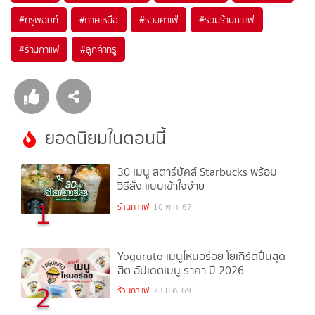
#
ทรูพอยท์
#
ภาคเหนือ
#
รวมคาเฟ่
#
รวมร้านกาแฟ
#
ร้านกาแฟ
#
ลูกค้าทรู
ยอดนิยมในตอนนี้
30 เมนู สตาร์บัคส์ Starbucks พร้อม
วิธีสั่ง แบบเข้าใจง่าย
1
ร้านกาแฟ
10 พ.ค. 67
Yoguruto เมนูไหนอร่อย โยเกิร์ตปั่นสุด
ฮิต อัปเดตเมนู ราคา ปี 2026
2
ร้านกาแฟ
23 ม.ค. 69