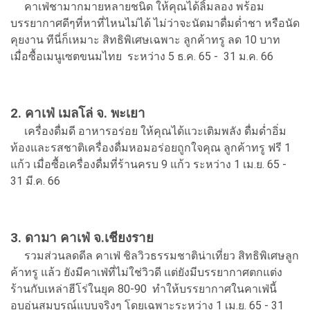
คาเฟ่ชามากมายหลายชนิด ให้คุณได้ลิ้มลอง พร้อม
บรรยากาศดีๆที่หาที่ไหนไม่ได้ ไม่ว่าจะนัดมาดื่มด่ำชา หรือนัด
คุยงาน ทีนี่ก็เหมาะ สิทธิพิเศษเฉพาะ ลูกค้าทรู ลด 10 บาท
เมื่อซื้อเมนูเซตขนมไทย ระหว่าง 5 ธ.ค. 65 - 31 ม.ค. 66
2. คาเฟ่ เมลโล่ จ. พะเยา
เครื่องดื่มดี อาหารอร่อย ให้คุณได้แวะเติมพลัง ดื่มด่ำอิ่ม
ท้องและรสชาติเครื่องดื่มหอมอร่อยถูกใจคุณ ลูกค้าทรู ฟรี 1
แก้ว เมื่อซื้อเครื่องดื่มที่ร้านครบ 9 แก้ว ระหว่าง 1 เม.ย. 65 -
31 มี.ค. 66
3. ดามา คาเฟ่ จ.เชียงราย
รวมส่วนลดดีล คาเฟ่ ชิลวิวธรรมชาติน่าเที่ยว สิทธิพิเศษลูก
ค้าทรู แล้ว ยังมีคาเฟ่ที่ไม่ใช่วิวดี แต่ยังมีบรรยากาศตกแต่ง
ร้านกับเหล่าฮีโร่ในยุค 80-90 ทำให้บรรยากาศในคาเฟ่นี้
อบอุ่นสมบูรณ์แบบจริงๆ โดยเฉพาะระหว่าง 1 เม.ย. 65 - 31