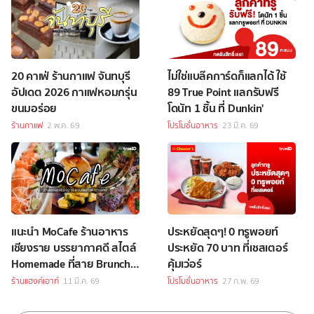
20 คาเฟ่ ร้านกาแฟ จันทบุรี
ไม่ใช่แบล๊คการ์ดก็แลกได้ ใช้
อัปเดต 2026 กาแฟหอมกรุ่น
89 True Point แลกรับฟรี
ขนมอร่อย
โดนัท 1 ชิ้น ที่ Dunkin'
ร้านกาแฟ
2 พ.ค. 69
โปรโมชั่นอาหาร
23 มี.ค. 69
แนะนำ MoCafe ร้านอาหาร
ประหยัดสุดๆ! 0 ทรูพอยท์
เชียงราย บรรยากาศดี สไตล์
ประหยัด 70 บาท ที่เชสเตอร์
Homemade ที่สาย Brunch
คุ้มเว่อร์
และเบเกอรี่ต้องตกหลุมรัก!
ร้านแฮงค์เอาท์
11 มี.ค. 69
โปรโมชั่นอาหาร
27 ก.พ. 69