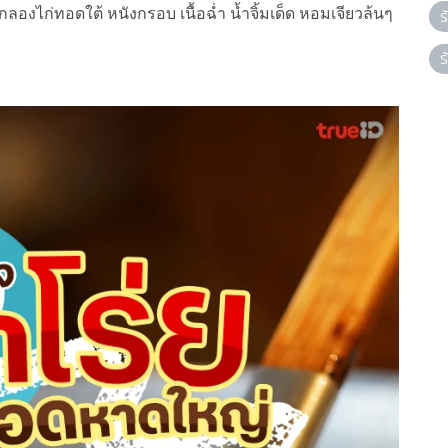
งไก่ทอดใต้ หนังกรอบ เนื้อฉ่ำ น้ำจิ้มเด็ด หอมเจียวล้นๆ
ร
ร