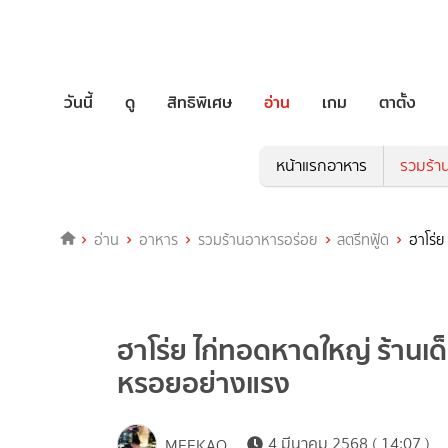
วันนี้
ดู
สิทธิพิเศษ
อ่าน
เกม
ตาตั้ง
หน้าแรกอาหาร
รวมร้า
อ่าน
อาหาร
รวมร้านอาหารอร่อย
สตรีทฟู้ด
ฮาโร่
ฮาโร่ย ไก่ทอดหาดใหญ่ ร้านเ
หรอยอย่างแรง
4 มีนาคม 2568 ( 14:07 )
MEEKAO