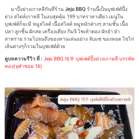
มาปิ้งย่างเกาหลีกันที่ร้าน
Jeju BBQ
ร้านนี้เป็นบุฟเฟ่ต์ปิ้ง
ย่าง สไตล์เกาหลี ในงบสุดคุ้ม 199 บาทราคาเดียว เมนูใน
บุฟเฟ่ต์ก็จะมี หมูสไลด์ เนื้อสไลด์ หมูหมักต่างๆ สามชั้น เนื้อ
ปลา ลูกชิ้น ผักสด เครื่องเคียง กิมจิ ไชเท้าดอง ผักยำ ยำ
สาหร่าย รวมไปจนถึงของทานเล่นอย่าง จับแช ของทอด ไข่ไก่
เส้นต่างๆก็รวมในบุฟเฟ่ต์ด้วย
ดูบทความรีวิว ที่ :
Jeju BBQ 제주 บุฟเฟต์ปิ้งย่างเกาหลี บรรทัด
ทอง(จุฬาซอย 16)