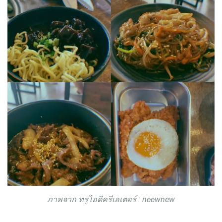
ภาพจาก ทรูไอดีครีเอเตอร์ : neewnew