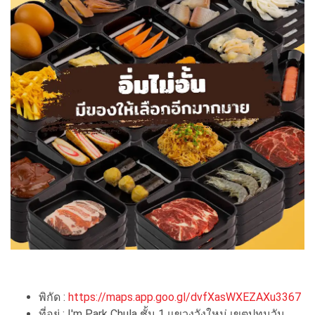
พิกัด :
https://maps.app.goo.gl/dvfXasWXEZAXu3367
ที่อยู่ : I'm Park Chula ชั้น 1 แขวงวังใหม่ เขตปทุมวัน