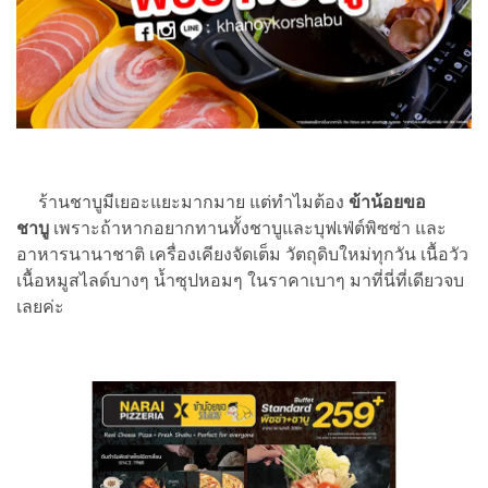
ร้านชาบูมีเยอะแยะมากมาย แต่ทำไมต้อง
ข้าน้อยขอ
ชาบู
เพราะถ้าหากอยากทานทั้งชาบูและบุฟเฟ่ต์พิซซ่า และ
อาหารนานาชาติ เครื่องเคียงจัดเต็ม วัตถุดิบใหม่ทุกวัน เนื้อวัว
เนื้อหมูสไลด์บางๆ น้ำซุปหอมๆ ในราคาเบาๆ มาที่นี่ที่เดียวจบ
เลยค่ะ