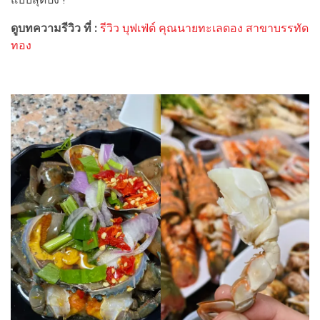
ดูบทความรีวิว ที่ :
รีวิว บุฟเฟ่ต์ คุณนายทะเลดอง สาขาบรรทัด
ทอง