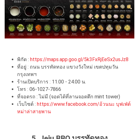
พิกัด :
https://maps.app.goo.gl/5k3FxRjEeSx2usJz8
ที่อยู่ : ถนน บรรทัดทอง แขวงวังใหม่ เขตปทุมวัน
กรุงเทพฯ
ร้านเปิดบริการ : 11.00 - 24.00 น.
โทร : 06-1027-7866
ที่จอดรถ : ไม่มี (จอดได้ที่ลานจอดตึก mint tower)
เว็บไซต์ :
https://www.facebook.com/อ้วนนะ บุฟเฟ่ต์
หม่าล่าสายพาน
5. Jeju BBQ บรรทัดทอง