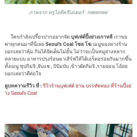
ภาพจาก ทรูไอดีครีเอเตอร์ : neewnew
ใครกำลังเปรี้ยวปากอยากจัด
บุฟเฟ่ต์ปิ้งย่างเกาหลี
เราขอ
พาทุกคนมาที่นี่เลย
Seoul’s Coal โซล โฆ
เมนูของทางร้าน
บอกเลยว่าคุ้ม กินได้จัดเต็มไม่อั้น ไม่ว่าจะเป็นหมูย่างหลาก
หลายแบบ อาหารปรุงร้อนมาเสิร์ฟให้ได้เอร็ดอร่อยกันมากขึ้น
ทั้งเมนู ซุปกิมจิ ,จับแช , บิบิมบับ ,ข้าวผัดกิมจิ ,รามยอน โอ้ยย
บอกเลยว่าดีต่อใจ
ดูบทความรีวิว ที่ :
รีวิวร้านบุฟเฟ่ต์ ย่าน บรรทัดทอง ที่ร้านปิ้งย่
าง Seoul’s Coal