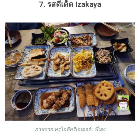
7. รสดีเด็ด Izakaya
ภาพจาก ทรูไอดีครีเอเตอร์ : พี่เอง