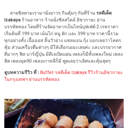
สายชิลตามเรามานั่งยาวๆ กินคุ้มๆ กันที่ร้าน
รสดีเด็ด
Izakaya
ร้านอาหาร ร้านนั่งชิลสไตล์ อิซากายะ ย่าน
บรรทัดทอง โดยที่ร้านจัดอาหารเป็นไลน์บุฟเฟ่ต์ 2 เรทราคา
เริ่มต้นที่ 199 บาท เน้นไก่ หมู ผัก และ 399 บาท ราคานี้รวม
ทุกอย่างทั้ง เนื้อออส ลิ้นวัวย่าง แซลมอน กุ้ง บอกเลยว่าโคตร
คุ้ม ส่วนเครื่องดื่มต่างๆ มีให้เลือกเยอะเลยค่ะ และบรรยากาศ
ดีมากๆ ฟิล บาร์ญี่ปุ่น มีดีเจเปิดแผ่น เพลงก็มีทั้งเพลงใหม่ เพลง
ฮิต เพลงยุค90 เพลงเกาหลีก็มี พูดเลยว่าเลิศและคุ้มสุดๆ
ดูบทความรีวิว ที่ :
Buffet รสดีเด็ด Izakaya รีวิวร้านอิซากายะ
ในกรุงเทพฯ ย่านบรรทัดทอง