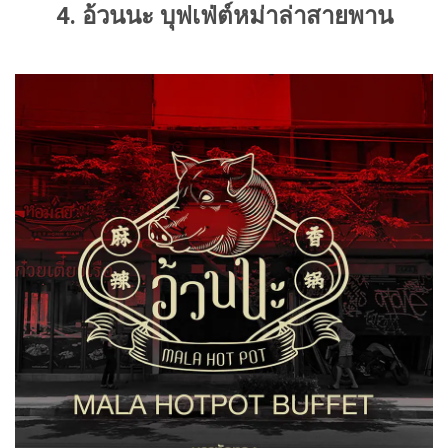
4. อ้วนนะ บุฟเฟ่ต์หม่าล่าสายพาน