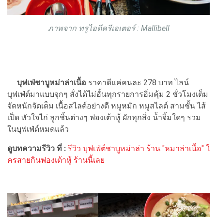
ภาพจาก ทรูไอดีครีเอเตอร์ : Mallibell
บุฟเฟ่ชาบูหม่าล่าเนื้อ
ราคาดีแค่คนละ 278 บาท ไลน์
บุฟเฟ่ต์มาแบบจุกๆ สั่งได้ไม่อั้นทุกรายการอิ่มคุ้ม 2 ชั่วโมงเต็ม
จัดหนักจัดเต็ม เนื้อสไลด์อย่างดี หมูหมัก หมูสไลด์ สามชั้น ไส้
เป็ด หัวใจไก่ ลูกชิ้นต่างๆ ฟองเต้าหู้ ผักทุกสิ่ง น้ำจิ้มใดๆ รวม
ในบุฟเฟ่ต์หมดแล้ว
ดูบทความรีวิว ที่ :
รีวิว บุฟเฟ่ต์ชาบูหม่าล่า ร้าน "หมาล่าเนื้อ" ใ
ครสายกินฟองเต้าหู้ ร้านนี้เลย