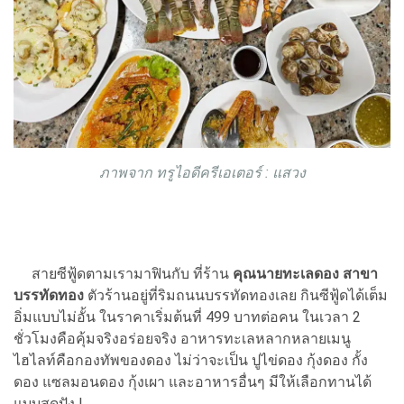
ภาพจาก ทรูไอดีครีเอเตอร์ : แสวง
สายซีฟู้ดตามเรามาฟินกับ ที่ร้าน
คุณนายทะเลดอง สาขา
บรรทัดทอง
ตัวร้านอยู่ที่ริมถนนบรรทัดทองเลย กินซีฟู้ดได้เต็ม
อิ่มแบบไม่อั้น ในราคาเริ่มต้นที่ 499 บาทต่อคน ในเวลา 2
ชั่วโมงคือคุ้มจริงอร่อยจริง อาหารทะเลหลากหลายเมนู
ไฮไลท์คือกองทัพของดอง ไม่ว่าจะเป็น ปูไข่ดอง กุ้งดอง กั้ง
ดอง แซลมอนดอง กุ้งเผา และอาหารอื่นๆ มีให้เลือกทานได้
แบบสุดปัง !