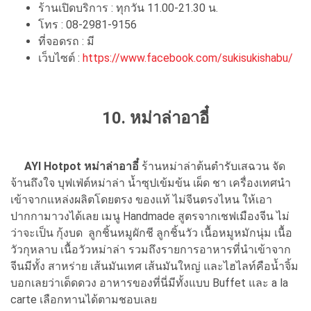
ร้านเปิดบริการ : ทุกวัน 11.00-21.30 น.
โทร : 08-2981-9156
ที่จอดรถ : มี
เว็บไซต์ :
https://www.facebook.com/sukisukishabu/
10. หม่าล่าอาอี๋
AYI Hotpot หม่าล่าอาอี๋
ร้านหม่าล่าต้นตำรับเสฉวน จัด
จ้านถึงใจ บุฟเฟ่ต์หม่าล่า น้ำซุปเข้มข้น เผ็ด ชา เครื่องเทศนำ
เข้าจากแหล่งผลิตโดยตรง ของแท้ ไม่จีนตรงไหน ให้เอา
ปากกามาวงได้เลย เมนู Handmade สูตรจากเชฟเมืองจีน ไม่
ว่าจะเป็น กุ้งบด ลูกชิ้นหมูผักชี ลูกชิ้นวัว เนื้อหมูหมักนุ่ม เนื้อ
วัวกุหลาบ เนื้อวัวหม่าล่า รวมถึงรายการอาหารที่นำเข้าจาก
จีนมีทั้ง สาหร่าย เส้นมันเทศ เส้นมันใหญ่ และไฮไลท์คือน้ำจิ้ม
บอกเลยว่าเด็ดดวง อาหารของที่นี่มีทั้งแบบ Buffet และ a la
carte เลือกทานได้ตามชอบเลย