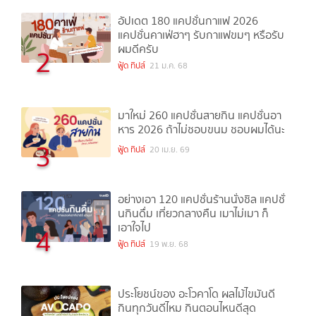
อัปเดต 180 แคปชั่นกาแฟ 2026
แคปชั่นคาเฟ่ฮาๆ รับกาแฟขมๆ หรือรับ
ผมดีครับ
2
ฟู้ด ทิปส์
21 ม.ค. 68
มาใหม่ 260 แคปชั่นสายกิน แคปชั่นอา
หาร 2026 ถ้าไม่ชอบขนม ชอบผมได้นะ
3
ฟู้ด ทิปส์
20 เม.ย. 69
อย่างเอา 120 แคปชั่นร้านนั่งชิล แคปชั่
นกินดื่ม เที่ยวกลางคืน เมาไม่เมา ก็
เอาใจไป
4
ฟู้ด ทิปส์
19 พ.ย. 68
ประโยชน์ของ อะโวคาโด ผลไม้ไขมันดี
กินทุกวันดีไหม กินตอนไหนดีสุด