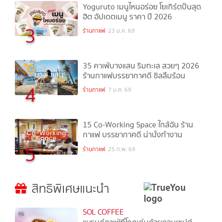
Yoguruto เมนูไหนอร่อย โยเกิร์ตปั่นสุด
ฮิต อัปเดตเมนู ราคา ปี 2026
3
ร้านกาแฟ
23 ม.ค. 69
35 คาเฟ่บางแสน ริมทะเล สวยๆ 2026
ร้านกาแฟบรรยากาศดี ชิลลืมร้อน
4
ร้านกาแฟ
7 ม.ค. 69
15 Co-Working Space ใกล้ฉัน ร้าน
กาแฟ บรรยากาศดี น่านั่งทำงาน
5
ร้านกาแฟ
25 ก.พ. 69
สิทธิพิเศษแนะนำ
SOL COFFEE