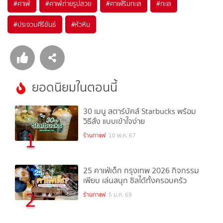
#
คาเฟ่
#
คาเฟ่ถ่ายรูปสวย
#
คาเฟ่ริมทะเล
#
ทะเล
#
ประจวบคีรีขันธ์
#
หัวหิน
ยอดนิยมในตอนนี้
30 เมนู สตาร์บัคส์ Starbucks พร้อม
วิธีสั่ง แบบเข้าใจง่าย
1
ร้านกาแฟ
10 พ.ค. 67
25 คาเฟ่เด็ก กรุงเทพ 2026 กิจกรรม
เพียบ เล่นสนุก ชิลได้ทั้งครอบครัว
2
ร้านกาแฟ
5 ม.ค. 69