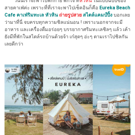
วันนี้เราจะพาไปพักกาย พักใจ ที่
หัวหิน
ในแบบฉบับของ
สายคาเฟ่ค่ะ เพราะที่ที่เราจะพาไปเช็คอินก็คือ
Eureka Beach
Cafe
คาเฟ่ริมทะเล หัวหิน
ถ่ายรูปสวย
สไตล์แคมป์ปิ้ง
บอกเลย
ว่ามาที่นี่ จบครบทุกความชิลแน่นอน ! เพราะนอกจากจะมี
อาหาร และเครื่องดื่มอร่อยๆ บรรยากาศริมทะเลชิลๆ แล้ว เค้า
ยังมีที่พักในสไตล์รถบ้านด้วยจ้า เก๋สุดๆ อ่ะๆ ตามเราไปชิลกัน
เลยดีกว่า