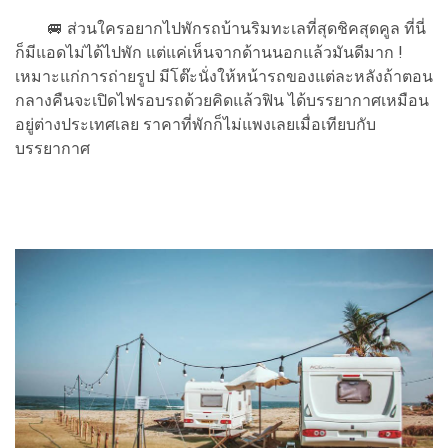
🚐 ส่วนใครอยากไปพักรถบ้านริมทะเลที่สุดชิคสุดคูล ที่นี่
ก็มีแอดไม่ได้ไปพัก แต่แค่เห็นจากด้านนอกแล้วมันดีมาก !
เหมาะแก่การถ่ายรูป มีโต๊ะนั่งให้หน้ารถของแต่ละหลังถ้าตอน
กลางคืนจะเปิดไฟรอบรถด้วยคิดแล้วฟิน ได้บรรยากาศเหมือน
อยู่ต่างประเทศเลย ราคาที่พักก็ไม่แพงเลยเมื่อเทียบกับ
บรรยากาศ