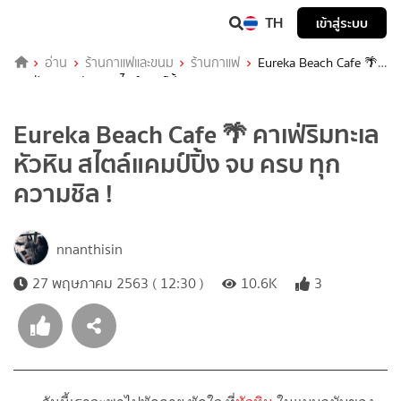
TH
เข้าสู่ระบบ
อ่าน
ร้านกาแฟและขนม
ร้านกาแฟ
Eureka Beach Cafe 🌴
คาเฟ่ริมทะเล หัวหิน สไตล์แคมป์ปิ้ง จบ ครบ ทุกความชิล !
Eureka Beach Cafe 🌴 คาเฟ่ริมทะเล
หัวหิน สไตล์แคมป์ปิ้ง จบ ครบ ทุก
ความชิล !
nnanthisin
27 พฤษภาคม 2563 ( 12:30 )
10.6K
3