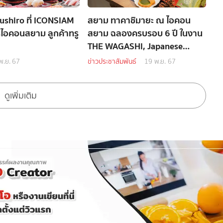
Sushiro ที่ ICONSIAM
สยาม ทาคาชิมายะ ณ ไอคอน
ไอคอนสยาม ลูกค้าทรู
สยาม ฉลองครบรอบ 6 ปี ในงาน
THE WAGASHI, Japanese
Food, Crafts and Ikebana
พ.ย. 67
ข่าวประชาสัมพันธ์
19 พ.ย. 67
Festival
ดูเพิ่มเติม