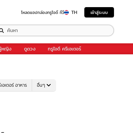
TH
เข้าสู่ระบบ
โหลดแอป
กล่องทรูไอดี ทีวี
ผู้หญิง
ดูดวง
ทรูไอดี ครีเอเตอร์
ีเอเตอร์ อาหาร
อื่นๆ