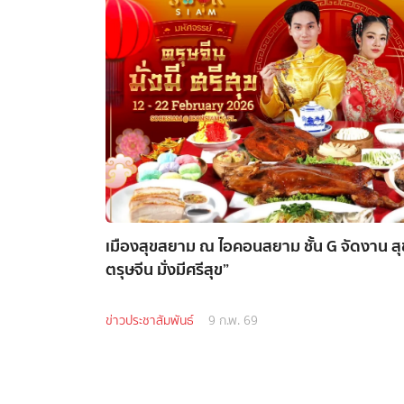
เมืองสุขสยาม ณ ไอคอนสยาม ชั้น G จัดงาน ส
ตรุษจีน มั่งมีศรีสุข”
ข่าวประชาสัมพันธ์
9 ก.พ. 69