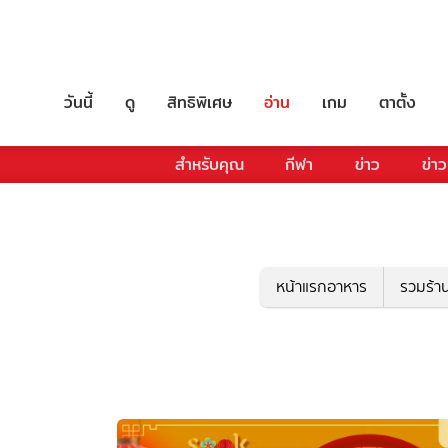
วันนี้
ดู
สิทธิพิเศษ
อ่าน
เกม
ตาตั้ง
สำหรับคุณ
กีฬา
ข่าว
ข่าว
หน้าแรกอาหาร
รวมร้า