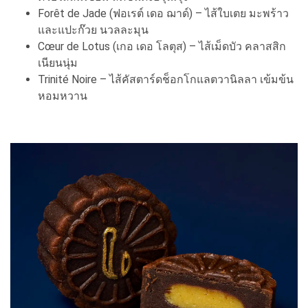
Forêt de Jade (ฟอเรต์ เดอ ฌาด์) – ไส้ใบเตย มะพร้าว
และแปะก๊วย นวลละมุน
Cœur de Lotus (เกอ เดอ โลตุส) – ไส้เม็ดบัว คลาสสิก
เนียนนุ่ม
Trinité Noire – ไส้คัสตาร์ดช็อกโกแลตวานิลลา เข้มข้น
หอมหวาน