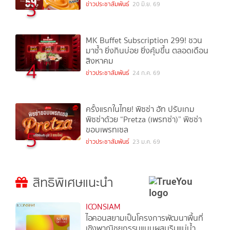
3
ข่าวประชาสัมพันธ์
20 มิ.ย. 69
MK Buffet Subscription 299! ชวน
มาซ้ำ ยิ่งกินบ่อย ยิ่งคุ้มขึ้น ตลอดเดือน
สิงหาคม
4
ข่าวประชาสัมพันธ์
24 ก.ค. 69
ครั้งแรกในไทย! พิซซ่า ฮัท ปรับเกม
พิซซ่าด้วย “Pretza (เพรทซ่า)” พิซซ่า
ขอบเพรทเซล
5
ข่าวประชาสัมพันธ์
23 ม.ค. 69
สิทธิพิเศษแนะนำ
ICONSIAM
ไอคอนสยามเป็นโครงการพัฒนาพื้นที่
เชิงพาณิชยกรรมแบบผสมริมแม่น้ำ