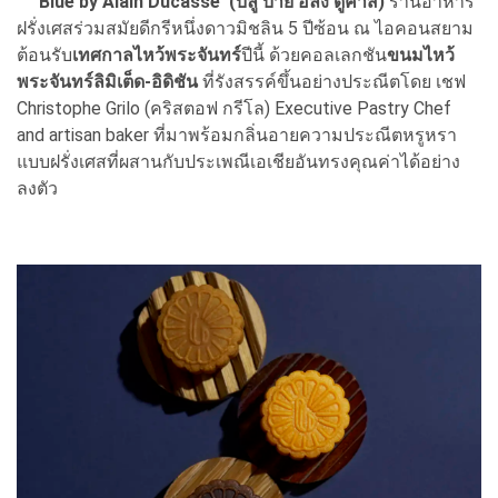
Blue by Alain Ducasse (บลู บาย อลัง ดูคาส)
ร้านอาหาร
ฝรั่งเศสร่วมสมัยดีกรีหนึ่งดาวมิชลิน 5 ปีซ้อน ณ ไอคอนสยาม
ต้อนรับ
เทศกาลไหว้พระจันทร์
ปีนี้ ด้วยคอลเลกชัน
ขนมไหว้
พระจันทร์ลิมิเต็ด-อิดิชัน
ที่รังสรรค์ขึ้นอย่างประณีตโดย เชฟ
Christophe Grilo (คริสตอฟ กรีโล) Executive Pastry Chef
and artisan baker ที่มาพร้อมกลิ่นอายความประณีตหรูหรา
แบบฝรั่งเศสที่ผสานกับประเพณีเอเชียอันทรงคุณค่าได้อย่าง
ลงตัว