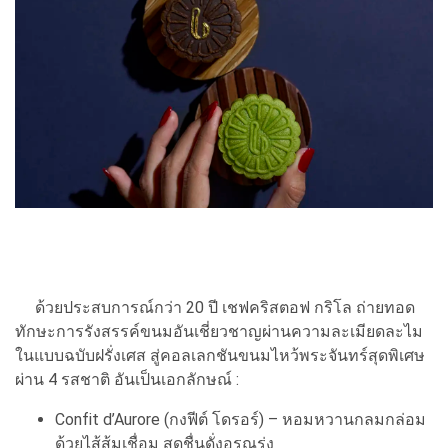
ด้วยประสบการณ์กว่า 20 ปี เชฟคริสตอฟ กริโล ถ่ายทอด
ทักษะการรังสรรค์ขนมอันเชี่ยวชาญผ่านความละเมียดละไม
ในแบบฉบับฝรั่งเศส สู่คอลเลกชันขนมไหว้พระจันทร์สุดพิเศษ
ผ่าน 4 รสชาติ อันเป็นเอกลักษณ์ :
Confit d’Aurore (กงฟีต์ โดรอร์) – หอมหวานกลมกล่อม
ด้วยไส้ส้มเชื่อม สดชื่นดั่งอรุณรุ่ง