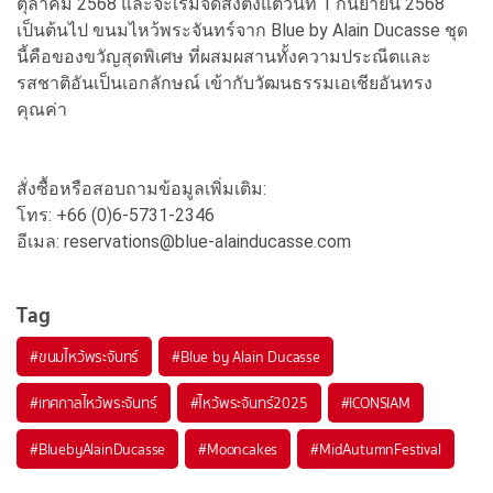
ตุลาคม 2568 และจะเริ่มจัดส่งตั้งแต่วันที่ 1 กันยายน 2568
เป็นต้นไป ขนมไหว้พระจันทร์จาก Blue by Alain Ducasse ชุด
นี้คือของขวัญสุดพิเศษ ที่ผสมผสานทั้งความประณีตและ
รสชาติอันเป็นเอกลักษณ์ เข้ากับวัฒนธรรมเอเชียอันทรง
คุณค่า
สั่งซื้อหรือสอบถามข้อมูลเพิ่มเติม:
โทร: +66 (0)6-5731-2346
อีเมล: reservations@blue-alainducasse.com
Tag
#
ขนมไหว้พระจันทร์
#
Blue by Alain Ducasse
#
เทศกาลไหว้พระจันทร์
#
ไหว้พระจันทร์2025
#
ICONSIAM
#
BluebyAlainDucasse
#
Mooncakes
#
MidAutumnFestival