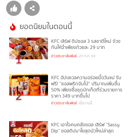
ยอดนิยมในตอนนี้
KFC เสิร์ฟ ดิปซอส 3 รสชาติใหม่ จ้วง
กันให้ฉ่ำเพียงถ้วยละ 29 บาท
1
ข่าวประชาสัมพันธ์
23 ก.ค. 69
KFC อัปเลเวลความอร่อยมื้อวันแม่ รับ
ฟรี! “ซอสพริกจัมโบ้” ปริมาณเพิ่มขึ้น
50% เพียงซื้อชุดบักเก็ตที่ร่วมรายการ
2
ราคา 349 บาทขึ้นไป
ข่าวประชาสัมพันธ์
เมื่อวานนี้
KFC เอาใจคนคลั่งซอส เสิร์ฟ “Sassy
Dip” ซอสดิปมาโยสุดนัวใหม่ล่าสุด