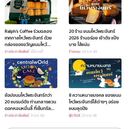
Ralph's Coffee ร่วมฉลอง
20 ร้าน ขนมไหว้พระจันทร์
เทศกาลไหว้พระจันทร์ ด้วย
2026 ร้านอร่อย เจ้าดัง แป้ง
กล่องของขวัญขนมไหว้
บาง ไส้แน่น
พระจันทร์สุดพิเศษ
ข่าวประชาสัมพันธ์
เมื่อวานนี้
ร้านขนม
10 ก.ค. 69
ช้อปขนมไหว้พระจันทร์กว่า
8 ความหมายมงคล ของขนม
20 แบรนด์ดัง ท่ามกลางสวน
ไหว้พระจันทร์ไส้ต่างๆ อร่อย
ดอกหอมหมื่นลี้ ที่เซ็นทรัล
แบบสุดปัง
เวิลด์
ข่าวประชาสัมพันธ์
3 ต.ค. 68
ฟู้ด ทิปส์
25 ก.ย. 68