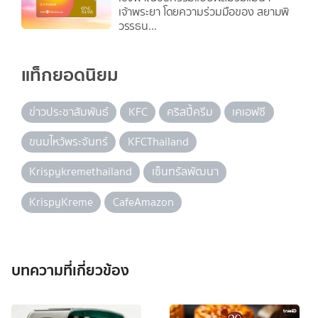
เจ้าพระยา โดยความร่วมมือของ สยามพิ
วรรธน...
แท็กยอดนิยม
ข่าวประชาสัมพันธ์
KFC
คริสปี้ครีม
เคเอฟซี
ขนมไหว้พระจันทร์
KFCThailand
Krispykremethailand
เซ็นทรัลพัฒนา
KrispyKreme
CafeAmazon
บทความที่เกี่ยวข้อง