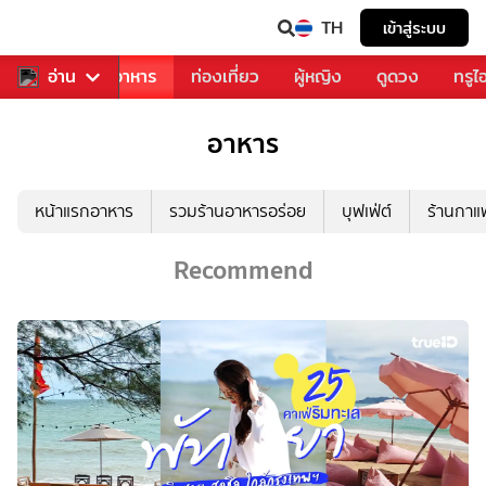
TH
เข้าสู่ระบบ
วงการเพลง
อ่าน
อาหาร
ท่องเที่ยว
ผู้หญิง
ดูดวง
ทรูไ
อาหาร
หน้าแรกอาหาร
รวมร้านอาหารอร่อย
บุฟเฟ่ต์
ร้านกา
Recommend